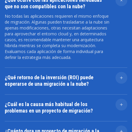
que no son compatibles con la nube?
No todas las aplicaciones requieren el mismo enfoque
de migración. Algunas pueden trasladarse a la nube sin
apenas modificaciones, otras necesitan adaptaciones
para aprovechar el entorno cloud y, en determinados
casos, es recomendable mantener una arquitectura
híbrida mientras se completa su modernización.
Evaluamos cada aplicación de forma individual para
definir la estrategia más adecuada.
¿Qué retorno de la inversión (ROI) puede
esperarse de una migración a la nube?
El retorno de la inversión suele reflejarse en una
reducción de los costes operativos, una mayor
¿Cuál es la causa más habitual de los
disponibilidad de los sistemas, una gestión más
problemas en un proyecto de migración?
eficiente de la infraestructura y una mayor agilidad para
desplegar nuevos servicios. Aunque los resultados
Uno de los factores de riesgo más frecuentes son las
dependen de cada organización, muchas empresas
dependencias entre aplicaciones y sistemas que no
comienzan a obtener beneficios medibles durante los
¿Cuánto dura un proyecto de migración a la