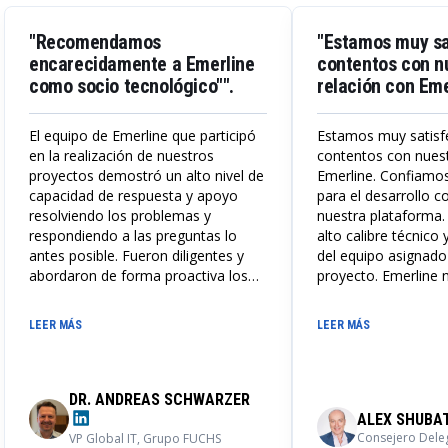
"Recomendamos
"Estamos muy sa
encarecidamente a Emerline
contentos con n
como socio tecnológico"".
relación con Eme
El equipo de Emerline que participó
Estamos muy satisf
en la realización de nuestros
contentos con nuest
proyectos demostró un alto nivel de
Emerline. Confiamo
capacidad de respuesta y apoyo
para el desarrollo 
resolviendo los problemas y
nuestra plataforma
respondiendo a las preguntas lo
alto calibre técnico 
antes posible. Fueron diligentes y
del equipo asignado
abordaron de forma proactiva los
proyecto. Emerline 
retos que surgieron durante el
el escalado que ne
proceso de desarrollo. Nuestra
hacer crecer nuestr
LEER MÁS
LEER MÁS
cooperación se desarrolló sin
de desarrollo desde l
problemas y de forma profesional, y
POC hasta ahora, u
Emerline proporcionó rápidamente
desplegada globalm
asesoramiento directo y correcto
espacio HR Teach.
DR. ANDREAS SCHWARZER
cuando fue necesario.
ALEX SHUBA
Recomendamos encarecidamente a
Consejero Dele
VP Global IT, Grupo FUCHS