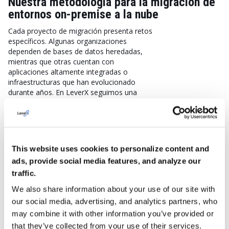
Nuestra metodología para la migración de
entornos on-premise a la nube
Cada proyecto de migración presenta retos
específicos. Algunas organizaciones
dependen de bases de datos heredadas,
mientras que otras cuentan con
aplicaciones altamente integradas o
infraestructuras que han evolucionado
durante años. En LeverX seguimos una
metodología estructurada que permite
identificar los riesgos desde el inicio,
minimizar el impacto sobre la operación y
garantizar una transición segura hacia un
entorno cloud.
This website uses cookies to personalize content and
ads, provide social media features, and analyze our
1.
traffic.
We also share information about your use of our site with
Descubrimiento y evaluación del entorno
our social media, advertising, and analytics partners, who
Inventario de la infraestructura:
may combine it with other information you’ve provided or
Documentamos servidores, aplicaciones, bases de
that they’ve collected from your use of their services.