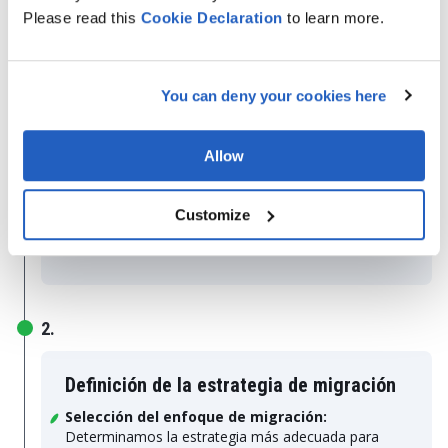
datos, integraciones y configuraciones de red.
Please read this
Cookie
Declaration
to learn more.
Análisis de dependencias:
Identificamos las
relaciones entre aplicaciones, servicios y bases de
datos para evitar incidencias durante la migración.
You can deny your cookies here
Evaluación de las cargas de trabajo:
Analizamos
el rendimiento actual, el consumo de recursos y las
limitaciones de la arquitectura existente.
Allow
Análisis de riesgos:
Detectamos posibles riesgos
relacionados con la continuidad del negocio, la
Customize
integridad de los datos, la seguridad y el
cumplimiento normativo.
2.
Definición de la estrategia de migración
Selección del enfoque de migración:
Determinamos la estrategia más adecuada para