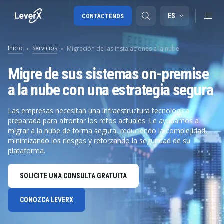
ES
CONTÁCTENOS
Inicio
Servicios
Migración de las instalaciones a la nube
Migración a SAP S/4HANA
Migre de sus sistemas on-premise
a la nube con una estrategia segura
RISE with SAP
SAP Ariba
Las empresas necesitan una infraestructura tecnológica
preparada para afrontar los retos actuales. Le ayudamos a
Cadena de Suministro Digital
migrar a la nube de forma segura, reduciendo la complejidad,
minimizando los riesgos y reforzando la seguridad de su
plataforma.
SOLICITE UNA CONSULTA GRATUITA
CONOZCA LEVERX