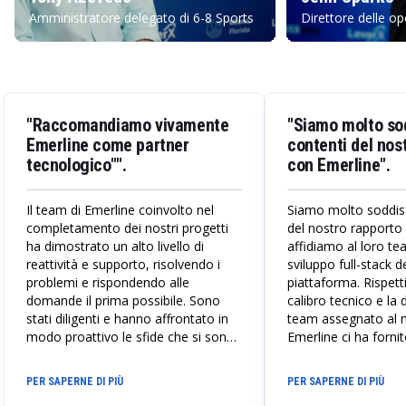
Amministratore delegato di 6-8 Sports
Direttore delle op
"Raccomandiamo vivamente
"Siamo molto sod
Emerline come partner
contenti del nos
tecnologico"".
con Emerline".
Il team di Emerline coinvolto nel
Siamo molto soddisf
completamento dei nostri progetti
del nostro rapporto 
ha dimostrato un alto livello di
affidiamo al loro te
reattività e supporto, risolvendo i
sviluppo full-stack d
problemi e rispondendo alle
piattaforma. Rispett
domande il prima possibile. Sono
calibro tecnico e la 
stati diligenti e hanno affrontato in
team assegnato al n
modo proattivo le sfide che si sono
Emerline ci ha fornit
presentate durante il processo di
necessario per far c
sviluppo. La nostra collaborazione si
capacità di sviluppo
PER SAPERNE DI PIÙ
PER SAPERNE DI PIÙ
è svolta in modo fluido e
iniziale di POC a un