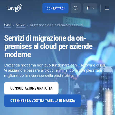
IT
CONTATTACI
Casa
Servizi
Migrazione da On-Premises a Cloud
Migrazione a SAP S/4HANA
Servizi di migrazione da on-
premises al cloud per aziende
RISE with SAP
moderne
SAP Ariba
Digital Supply Chain
L'azienda moderna non può funzionare con il software di ieri.
Vi aiutiamo a passare al cloud, eliminando la complessità e
migliorando la sicurezza della piattaforma.
CONSULTAZIONE GRATUITA
OTTENETE LA VOSTRA TABELLA DI MARCIA