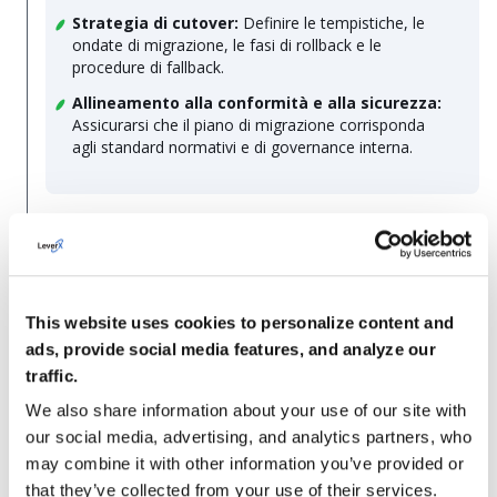
Strategia di cutover:
Definire le tempistiche, le
ondate di migrazione, le fasi di rollback e le
procedure di fallback.
Allineamento alla conformità e alla sicurezza:
Assicurarsi che il piano di migrazione corrisponda
agli standard normativi e di governance interna.
3.
Architettura e preparazione del cloud
This website uses cookies to personalize content and
Progettazione dell'ambiente target:
Creare reti
ads, provide social media features, and analyze our
cloud, gruppi di sicurezza, ruoli IAM e strumenti di
traffic.
monitoraggio.
We also share information about your use of our site with
Preparazione dei dati e delle applicazioni:
our social media, advertising, and analytics partners, who
Preparare schemi, livelli di storage e configurazioni
delle applicazioni per l'implementazione nel cloud.
may combine it with other information you’ve provided or
that they’ve collected from your use of their services.