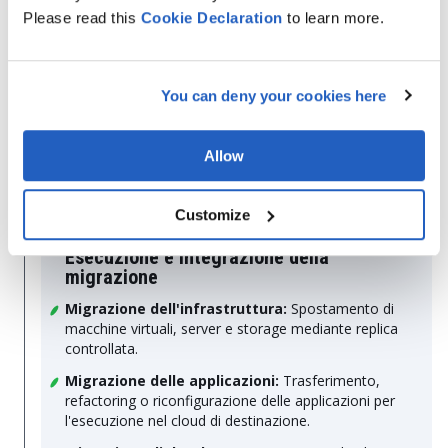
Pianificazione dell'integrazione:
Mappare le
Please read this
Cookie
Declaration
to learn more.
connessioni a ERP, CRM, sistemi di analisi e API
esterne nel nuovo ambiente.
Configurazione delle prestazioni:
Definire le
dimensioni delle istanze, le regole di scaling e
You can deny your cookies here
l'allocazione delle risorse.
Allow
4.
Customize
Esecuzione e integrazione della
migrazione
Migrazione dell'infrastruttura:
Spostamento di
macchine virtuali, server e storage mediante replica
controllata.
Migrazione delle applicazioni:
Trasferimento,
refactoring o riconfigurazione delle applicazioni per
l'esecuzione nel cloud di destinazione.