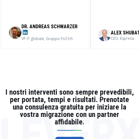
professionale ed Emerline ha fornito
distribuita a livello 
rapidamente consigli diretti e corretti
spazio HR Teach.
quando necessario.
Raccomandiamo vivamente
Emerline come partner tecnologico
DR. ANDREAS SCHWARZER
per progetti di sviluppo grandi e
ALEX SHUBA
complicati, che offre anche una
CEO, Espresa
VP IT globale, Gruppo FUCHS
collaborazione continua con il
fornitore su nuovi progetti.
I nostri interventi sono sempre prevedibili,
per portata, tempi e risultati. Prenotate
una consulenza gratuita per iniziare la
LEVER
vostra migrazione con un partner
affidabile.