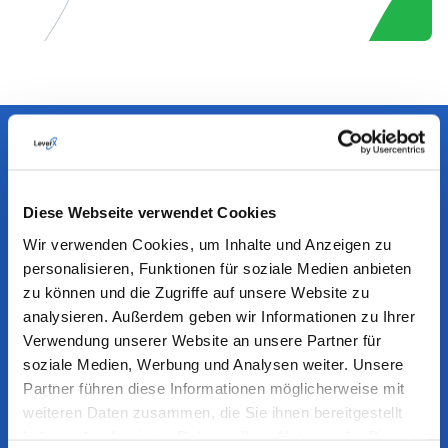
Branchen, die wir bedienen
Diese Webseite verwendet Cookies
Dank unserer Erfahrung mit SAP und umfassender
Branchenexpertise unterstützen wir Sie dabei, Lösungen
Wir verwenden Cookies, um Inhalte und Anzeigen zu
auszuwählen, die langfristigen und spürbaren Mehrwert für Ihr
personalisieren, Funktionen für soziale Medien anbieten
Unternehmen schaffen.
zu können und die Zugriffe auf unsere Website zu
analysieren. Außerdem geben wir Informationen zu Ihrer
Verwendung unserer Website an unsere Partner für
AUTOMOBILINDUSTRIE
soziale Medien, Werbung und Analysen weiter. Unsere
Partner führen diese Informationen möglicherweise mit
INDUSTRIELLE FERTIGUNG
weiteren Daten zusammen, die Sie ihnen bereitgestellt
haben oder die sie im Rahmen Ihrer Nutzung der Dienste