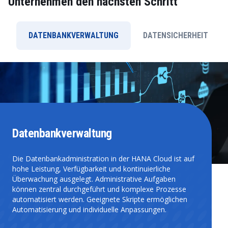
Unternehmen den nächsten Schritt
DATENBANKVERWALTUNG
DATENSICHERHEIT
Datenbankverwaltung
Die Datenbankadministration in der HANA Cloud ist auf
hohe Leistung, Verfügbarkeit und kontinuierliche
Überwachung ausgelegt. Administrative Aufgaben
können zentral durchgeführt und komplexe Prozesse
automatisiert werden. Geeignete Skripte ermöglichen
Automatisierung und individuelle Anpassungen.