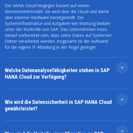
Die HANA Cloud hingegen basiert auf einem
Abonnementmodell. Sie wird über die Cloud und damit
über externe Hardware bereitgestellt. Die
Systeminfrastruktur und Aufgaben wie Wartung bleiben
unter der Kontrolle von SAP. Das Unternehmen muss
darauf vorbereitet sein, dass seine Daten auf Systemen
Dritter verarbeitet werden. Insgesamt ist der Aufwand
für die eigene IT-Abteilung in der Regel geringer.
Welche Datenanalysefähigkeiten stehen in SAP
HANA Cloud zur Verfügung?
Die umfassenden Datenanalysefähigkeiten von SAP
HANA Cloud befähigen Organisationen zu
fortschrittlichen Einblicken und fundierten
Wie wird die Datensicherheit in SAP HANA Cloud
Entscheidungen. Integrierte Algorithmen für
gewährleistet?
maschinelles Lernen, räumliche Analysen und
Geschäftsprozesse erweitern die analytischen
SAP HANA Cloud verwendet branchenübliche
Möglichkeiten. Die Echtzeiterfassung und -verarbeitung
Verschlüsselungsprotokolle, um Daten sowohl bei der
von Daten aus unterschiedlichen Quellen ermöglicht
Speicherung als auch während der Übertragung zu