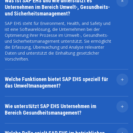
Was ist SAP EHS und wie unterstützt es
Unternehmen im Bereich Umwelt-, Gesundheits-
und Sicherheitsmanagement?
SAP EHS steht für Environment, Health, and Safety und
ist eine Softwarelösung, die Unternehmen bei der
Optimierung ihrer Prozesse im Umwelt-, Gesundheits-
und Sicherheitsmanagement unterstützt. Sie ermöglicht
die Erfassung, Überwachung und Analyse relevanter
Daten und unterstützt die Einhaltung gesetzlicher
Vorschriften.
Welche Funktionen bietet SAP EHS speziell für
das Umweltmanagement?
SAP EHS bietet Funktionen für das
Umweltmanagement, darunter die Verfolgung von
Wie unterstützt SAP EHS Unternehmen im
Umweltdaten, die Emissionsüberwachung, das
Bereich Gesundheitsmanagement?
Management von Abfallstoffen und die Einhaltung
umweltrechtlicher Vorschriften. Diese Funktionen
Im Bereich des Gesundheitsmanagements bietet SAP
helfen Unternehmen, Umweltrisiken zu minimieren und
EHS Funktionen zur Verwaltung von Gesundheitsdaten,
nachhaltige Praktiken zu fördern.