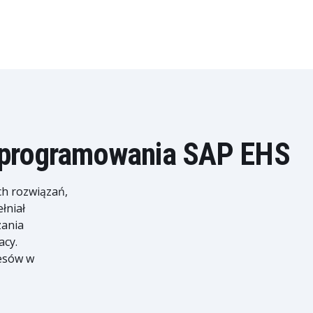
oprogramowania SAP EHS
ch rozwiązań,
łniał
zania
acy.
cesów w