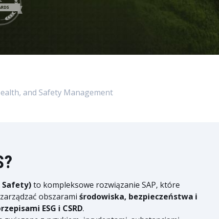
ealth, and Safety Management
S?
 Safety)
to kompleksowe rozwiązanie SAP, które
 zarządzać obszarami
środowiska, bezpieczeństwa i
przepisami ESG i CSRD
.