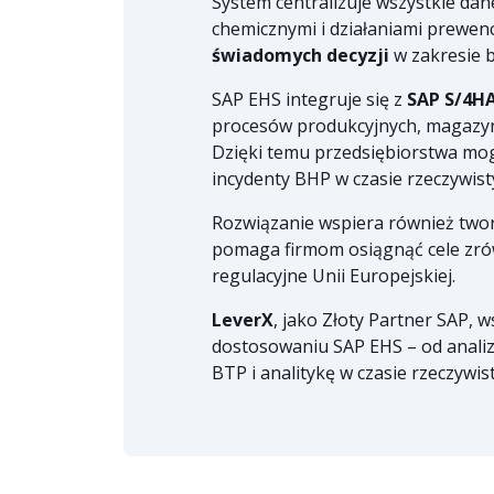
System centralizuje wszystkie dan
chemicznymi i działaniami prewen
świadomych decyzji
w zakresie 
SAP EHS integruje się z
SAP S/4H
procesów produkcyjnych, magazy
Dzięki temu przedsiębiorstwa mog
incydenty BHP w czasie rzeczywis
Rozwiązanie wspiera również two
pomaga firmom osiągnąć cele zr
regulacyjne Unii Europejskiej.
LeverX
, jako Złoty Partner SAP, 
dostosowaniu SAP EHS – od analiz
BTP i analitykę w czasie rzeczywis