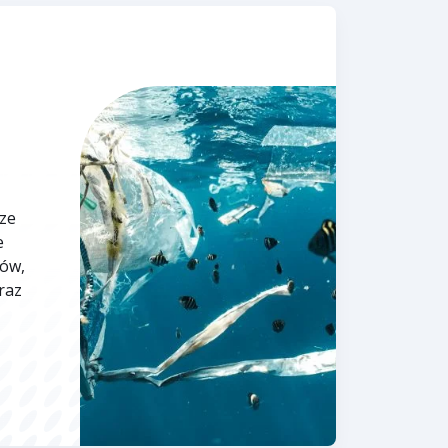
 ze
e
tów,
raz