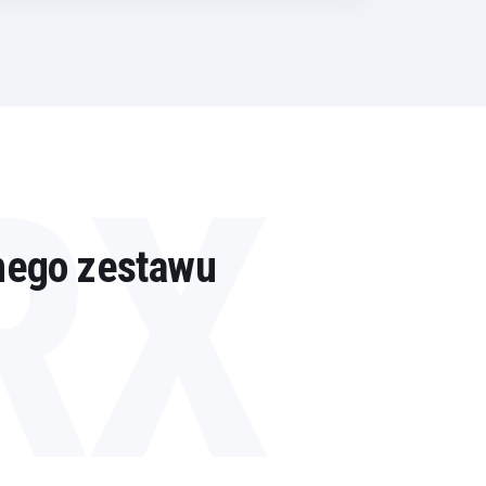
RX
nego zestawu