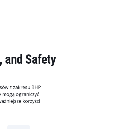
 and Safety
isów z zakresu BHP
my mogą ograniczyć
ażniejsze korzyści