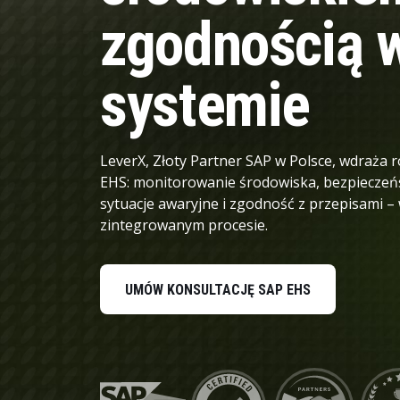
zgodnością 
Dane i analityka
Zrównoważony rozwój i bezpieczeństwo
systemie
LeverX, Złoty Partner SAP w Polsce, wdraża 
EHS: monitorowanie środowiska, bezpieczeń
sytuacje awaryjne i zgodność z przepisami –
zintegrowanym procesie.
UMÓW KONSULTACJĘ SAP EHS