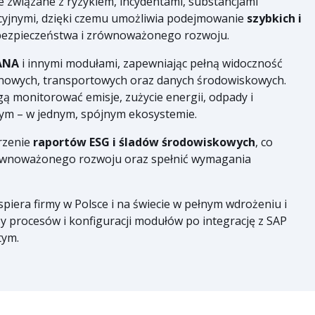
e związane z ryzykiem, incydentami, substancjami
cyjnymi, dzięki czemu umożliwia podejmowanie
szybkich i
bezpieczeństwa i zrównoważonego rozwoju.
ANA
i innymi modułami, zapewniając pełną widoczność
nowych, transportowych oraz danych środowiskowych.
ą monitorować emisje, zużycie energii, odpady i
tym – w jednym, spójnym ekosystemie.
rzenie
raportów ESG i śladów środowiskowych
, co
ównoważonego rozwoju oraz spełnić wymagania
wspiera firmy w Polsce i na świecie w pełnym wdrożeniu i
y procesów i konfiguracji modułów po integrację z SAP
tym.