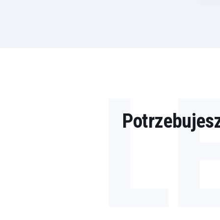
L
Potrzebujes