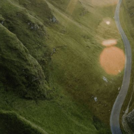
doświadczenie użytkownika z SAP
P Business AI
ore & AI Launchpad