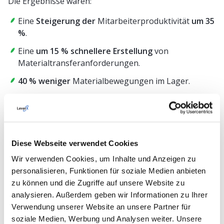
Die Ergebnisse waren:
Eine
Steigerung der
Mitarbeiterproduktivität
um 35
%
.
Eine
um 15 % schnellere Erstellung
von
Materialtransferanforderungen.
40 % weniger
Materialbewegungen im Lager.
100%ige Einhaltung
der GMP- und FDA-
Anforderungen.
Mehr Details
.
Diese Webseite verwendet Cookies
Echtzeit-Transparenz und Flexibilität in der
Wir verwenden Cookies, um Inhalte und Anzeigen zu
Lieferkette
personalisieren, Funktionen für soziale Medien anbieten
Manuelle Planung und unzusammenhängende
zu können und die Zugriffe auf unsere Website zu
Systeme führen häufig zu Engpässen bei
analysieren. Außerdem geben wir Informationen zu Ihrer
Komponenten, die die Produktion zum Erliegen
Verwendung unserer Website an unsere Partner für
bringen.
soziale Medien, Werbung und Analysen weiter. Unsere