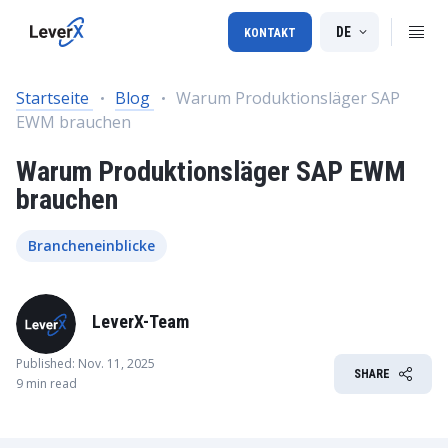
DE
KONTAKT
Startseite
Blog
Warum Produktionsläger SAP
EWM brauchen
Warum Produktionsläger SAP EWM
brauchen
Brancheneinblicke
LeverX-Team
Published: Nov. 11, 2025
SHARE
9 min read