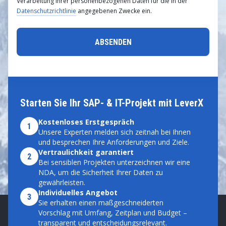
Verarbeitung Ihrer personenbezogenen Daten für die in der
Datenschutzrichtlinie
angegebenen Zwecke ein.
Starten Sie Ihr SAP- & IT-Projekt mit LeverX
Kostenloses Erstgespräch
1
Unsere Experten melden sich zeitnah bei Ihnen
und besprechen Ihre Anforderungen und Ziele.
Vertraulichkeit garantiert
2
Bei sensiblen Projekten unterzeichnen wir eine
NDA, um die Sicherheit Ihrer Daten zu
gewährleisten.
Individuelles Angebot
3
Sie erhalten einen maßgeschneiderten
Vorschlag mit Umfang, Zeitplan und Budget –
transparent und entscheidungsrelevant.