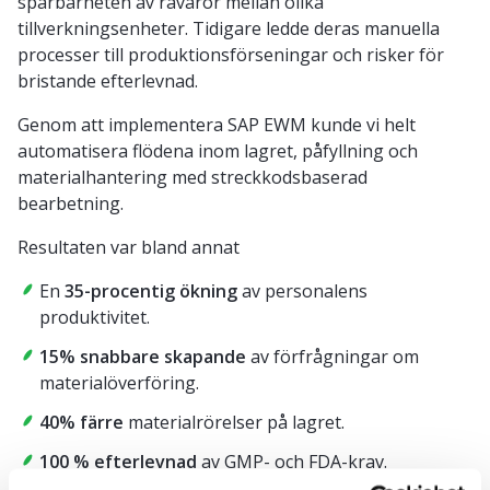
spårbarheten av råvaror mellan olika
tillverkningsenheter. Tidigare ledde deras manuella
processer till produktionsförseningar och risker för
bristande efterlevnad.
Genom att implementera SAP EWM kunde vi helt
automatisera flödena inom lagret, påfyllning och
materialhantering med streckkodsbaserad
bearbetning.
Resultaten var bland annat
En
35-procentig ökning
av personalens
produktivitet.
15% snabbare skapande
av förfrågningar om
materialöverföring.
40% färre
materialrörelser på lagret.
100 % efterlevnad
av GMP- och FDA-krav.