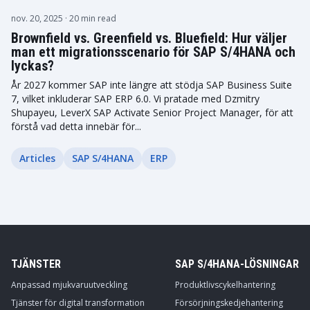
nov. 20, 2025
· 20 min read
Brownfield vs. Greenfield vs. Bluefield: Hur väljer
man ett migrationsscenario för SAP S/4HANA och
lyckas?
År 2027 kommer SAP inte längre att stödja SAP Business Suite
7, vilket inkluderar SAP ERP 6.0. Vi pratade med Dzmitry
Shupayeu, LeverX SAP Activate Senior Project Manager, för att
förstå vad detta innebär för...
Articles
SAP S/4HANA
ERP
TJÄNSTER
SAP S/4HANA-LÖSNINGAR
Anpassad mjukvaruutveckling
Produktlivscykelhantering
Tjänster för digital transformation
Försörjningskedjehantering