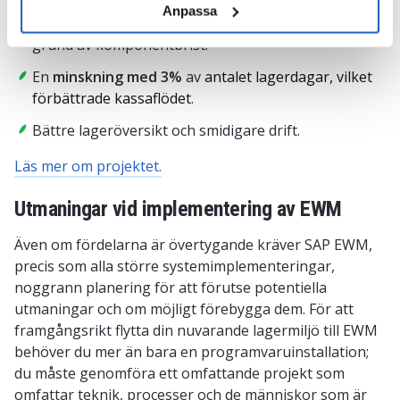
Anpassa
En
minskning med 10%
av vinstförlusterna på
grund av komponentbrist.
En
minskning med 3%
av
antalet lagerdagar, vilket
förbättrade kassaflödet
.
Bättre lageröversikt och smidigare drift.
Läs mer om projektet.
Utmaningar vid implementering av EWM
Även om fördelarna är övertygande kräver SAP EWM,
precis som alla större systemimplementeringar,
noggrann planering för att förutse potentiella
utmaningar och om möjligt förebygga dem. För att
framgångsrikt flytta din nuvarande lagermiljö till EWM
behöver du mer än bara en programvaruinstallation;
du måste genomföra ett omfattande projekt som
omfattar teknik, processer och de människor som är