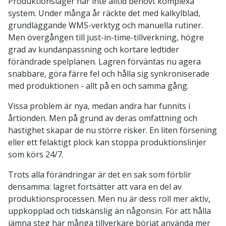
Produktionslager har inte alltid behövt komplexa
system. Under många år räckte det med kalkylblad,
grundläggande WMS-verktyg och manuella rutiner.
Men övergången till just-in-time-tillverkning, högre
grad av kundanpassning och kortare ledtider
förändrade spelplanen. Lagren förväntas nu agera
snabbare, göra färre fel och hålla sig synkroniserade
med produktionen - allt på en och samma gång.
Vissa problem är nya, medan andra har funnits i
årtionden. Men på grund av deras omfattning och
hastighet skapar de nu större risker. En liten försening
eller ett felaktigt plock kan stoppa produktionslinjer
som körs 24/7.
Trots alla förändringar är det en sak som förblir
densamma: lagret fortsätter att vara en del av
produktionsprocessen. Men nu är dess roll mer aktiv,
uppkopplad och tidskänslig än någonsin. För att hålla
jämna steg har många tillverkare börjat använda mer