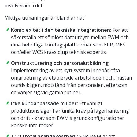
involverade i det.
Viktiga utmaningar är bland annat
Komplexitet i den tekniska integrationen:
För att
säkerställa ett sömlöst datautbyte mellan EWM och
dina befintliga företagsplattformar som ERP, MES
och/eller WCS krävs djup teknisk expertis.
Omstrukturering och personalutbildning:
Implementering av ett nytt system innebär ofta
omarbetning av etablerade arbetsflöden och, nästan
oundvikligen, motstånd från personalen, eftersom
de vänjer sig vid gamla rutiner.
Icke kundanpassade miljöer:
Ett vanligt
produktionslager har unika krav på lagerhantering
och drift - krav som EWM:s grundkonfigurationer
kanske inte täcker.
TCO (total ägandekostnad):
SAP EWM är ett