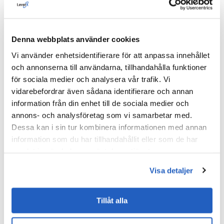
Utforska detaljerna
.
Synlighet i realtid och flexibilitet i leveranskedjan
Denna webbplats använder cookies
Manuell planering och frånkopplade system leder ofta
Vi använder enhetsidentifierare för att anpassa innehållet
till komponentbrist som stoppar produktionen.
och annonserna till användarna, tillhandahålla funktioner
för sociala medier och analysera vår trafik. Vi
En stor tillverkare av bildelar kämpade med
vidarebefordrar även sådana identifierare och annan
ineffektivitet i lagret (manuella procedurer och spridda
information från din enhet till de sociala medier och
system) som stoppade produktionen och kontaktade
annons- och analysföretag som vi samarbetar med.
LeverX med denna utmaning.
Dessa kan i sin tur kombinera informationen med annan
Som en viktig del av detta digitala omvandlingsprojekt
information som du har tillhandahållit eller som de har
implementerade LeverX SAP EWM för att införa
samlat in när du har använt deras tjänster.
uppgiftsutförande i realtid genom ett adressbaserat
Visa detaljer
lagringssystem, RF-baserade transaktioner,
containerspårning, lagerbalanskontroll och smartare
containerhantering.
Tillåt alla
Resultaten var följande: