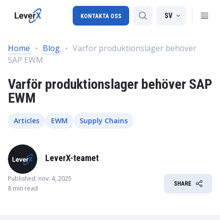
SV
KONTAKTA OSS
Home
Blog
Varför produktionslager behöver
SAP EWM
SAP-konsulttjänster
Varför produktionslager behöver SAP
SAP Ariba
EWM
SAP EWM
Articles
EWM
Supply Chains
LeverX-teamet
Published: nov. 4, 2025
SHARE
8 min read