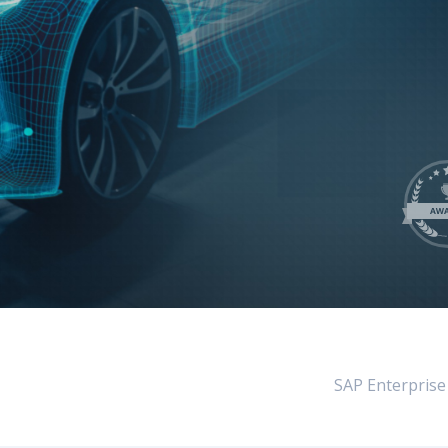
LeverX's
ي
SAP Integration Suite
S
SAP AI Core &
SAP Enterprise