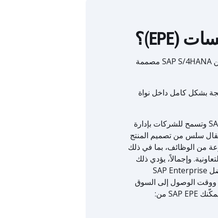
SAP Enterprise Product Engineering (EPE) هي وظيفة مدمجة ضمن SAP S/4HANA مصممة
يل الجديد من قدرات SAP PLM 7.0، وهي مدمجة بشكل كامل داخل نواة
تعد SAP Enterprise Product Engineering أداة برمجية قوية تقدمها SAP وتسمح للشركات بإدارة
تقال سلس من تصميم المنتج
وعة من الوظائف، بما في ذلك
تعاونية. وإجمالاً، يؤدي ذلك
إلى إنشاء منصة متكاملة تعمل على تحسين عمليات هندسة المنتجات. بفضل SAP Enterprise
المتسارع ووقت الوصول إلى السوق
SA من: