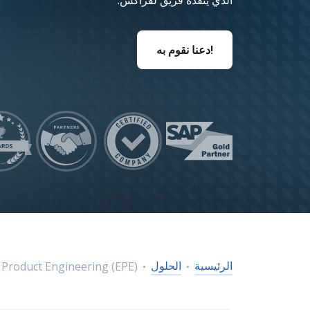
الذي ينفذه فريق لفراكس.
 Fiori Services
انات والتحليلات
الذكاء الاصطناع
ة الاستدامة
AP AI Services
دعنا نقوم به!
 AI Launchpad
الرئيسية
الحلول
 Product Engineering (EPE)