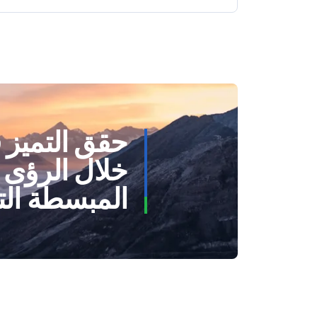
حقق التميز ف
خلال الرؤى 
المبسطة التي تق