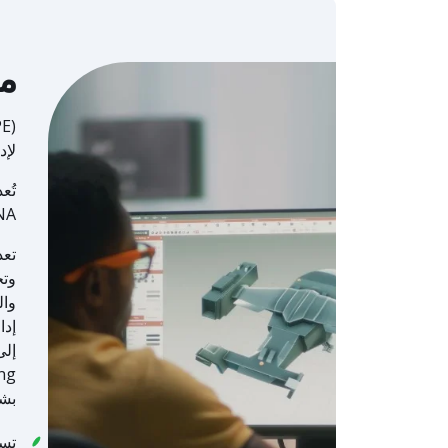
ما
لإد
A.
وتح
وال
إدا
بشك
تسر