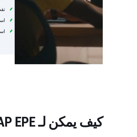
تقص
استغل قو
است
كيف يمكن لـ SAP EPE أن يساعدك في عملك؟