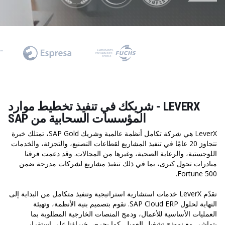
LEVERX - شريكك في تنفيذ تخطيط موارد
المؤسسات السحابية من SAP
LeverX هي شركة تكامل أنظمة عالمية وشريك SAP Gold، تمتلك خبرة
تتجاوز 20 عامًا في تنفيذ المشاريع لقطاعات التصنيع، والتجزئة، والخدمات
اللوجستية، والرعاية الصحية، وغيرها من المجالات. وقد دعمت فرقنا
مبادرات تحول كبرى، بما في ذلك تنفيذ مشاريع لشركات مدرجة ضمن
Fortune 500.
تقدّم LeverX خدمات استشارية استراتيجية وتنفيذ متكامل من البداية إلى
النهاية لحلول SAP Cloud ERP. نقوم بتصميم بنية الأنظمة، وتهيئة
العمليات الأساسية للأعمال، ودمج المنصات الخارجية المطلوبة بما
يتماشى مع نموذج تشغيل العميل. كما يحرص خبراؤنا على استقرار