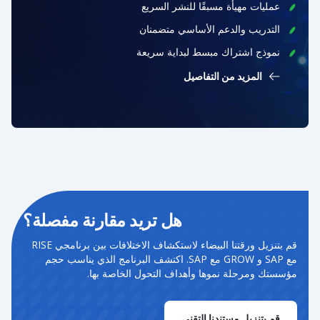
عمليات مهيأة مسبقًا للنشر السريع
التدريب والدعم الأساسي متضمنان
نموذج اشتراك مبسط لبداية سريعة
المزيد من التفاصيل
هل تريد مقارنة مفصلة؟
قم بتنزيل ورقتنا البيضاء لاستكشاف الاختلافات بين برنامجي RISE
مع SAP و GROW مع SAP. اكتشف البرنامج الذي يناسب حجم
مؤسستك ومرحلة نموها وأهداف التحول الخاصة بها.
قم بتنزيل مستندنا التقني