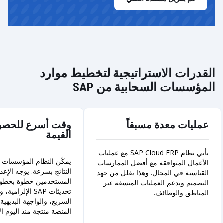
القدرات الاستراتيجية لتخطيط موارد
المؤسسات السحابية من SAP
عمليات معدة مسبقاً
وقت أسرع للحصو
القيمة
يأتي نظام SAP Cloud ERP مع عمليات
يمكّن النظام المؤسسات 
الأعمال المتوافقة مع أفضل الممارسات
النتائج بسرعة. يوجه الإعد
القياسية في المجال. وهذا يقلل من جهد
المستخدمين خطوة بخطوة
التصميم ويدعم العمليات المتسقة عبر
تحديثات SAP الإلزا
المناطق والوظائف.
السريع، والواجهة البديهية
المنصة منتجة منذ اليوم ال