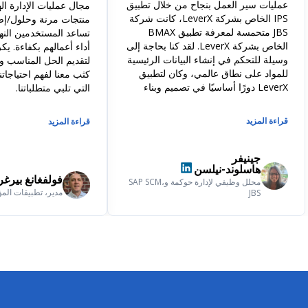
عمليات سير العمل بنجاح من خلال تطبيق
مجال عمليات الإدارة ال
IPS الخاص بشركة LeverX، كانت شركة
JBS متحمسة لمعرفة تطبيق BMAX
تساعد المستخدمين النها
الخاص بشركة LeverX. لقد كنا بحاجة إلى
أداء أعمالهم بكفاءة. ي
وسيلة للتحكم في إنشاء البيانات الرئيسية
لتقديم الحل المناسب وي
للمواد على نطاق عالمي، وكان لتطبيق
كثب معنا لفهم احتياجاتن
LeverX دورًا أساسيًا في تصميم وبناء
التي تلبي متطلباتنا.
ونشر عملية إنشاء البيانات الرئيسية
المتكاملة القابلة للتكيف عالميًا من خلال
قراءة المزيد
قراءة المزيد
تطبيق IPS و BMAX. لا يمكننا أن نكون
أكثر إعجابًا بنتائج هذا التطبيق واعتماد
المستخدم له وقدراته.
جينيفر
هاسلوند-نيلسن
فولفغانغ بيرغر
محلل وظيفي لإدارة حوكمة وSAP SCM،
مدير، تطبيقات المؤس
JBS