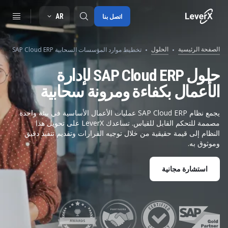
AR
اتصل بنا
الصفحة الرئيسية
الحلول
تخطيط موارد المؤسسات السحابية SAP Cloud ERP
SAP S/4HANA migration
حلول SAP Cloud ERP لإدارة
الأعمال بكفاءة ومرونة سحابية
RISE with SAP
SAP Ariba
يجمع نظام SAP Cloud ERP عمليات الأعمال الأساسية في بيئة واحدة
مصممة للتحكم القابل للقياس. تساعدك LeverX على تحويل هذا
Digitals supply chain
النظام إلى قيمة حقيقية من خلال توجيه القرارات وتقديم تنفيذ دقيق
وموثوق به.
استشارة مجانية