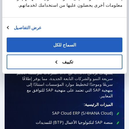
معلومات أخرى يحصلون عليها من استخدامك لخدماتهم.
عرض التفاصيل
السماح للكل
GROW WITH SAP (GROW)
تكييف
يستهدف برنامج GROW مع SAP الشركات متوسطة الحجم
سريعة النمو والشركات التابعة الجديدة، مما يوفر إطلاقًا
سريعًا وموحدًا لتخطيط موارد المؤسسات استنادًا إلى
منهجية SAP التي تعتمد على منهجية SAP للتوافق مع
المعايير.
الميزات الرئيسية:
SAP Cloud ERP (S/4HANA Cloud)
منصة SAP لتكنولوجيا الأعمال (BTP) للتمديدات