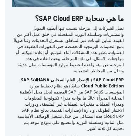
ما هي سحابة SAP Cloud ERP؟
تصل الشركات إلى مرحلة تتسبب فيها أنظمة التمويل
والمشتريات وسلسلة التوريد المنفصلة في خلق عمل أكثر من
القيمة. تتباين البيانات عبر المناطق. تستغرق التحديثات وقتاً طويلاً.
تمنع التعليمات البرمجية المخصصة حتى التغييرات الطفيفة في
العمليات. تظهر هذه المشكلات أثناء التوسع، أو إعادة الهيكلة، أو
مراجعات الامتثال. في تلك المرحلة، يبحث القادة في هذه
المرحلة عن بيئة واحدة لتخطيط موارد المؤسسات تظل حديثة
وتقلل من المخاطر التشغيلية.
SAP Cloud ERP
(
الإصدار العام السحابي SAP S/4HANA
Cloud Public Edition
سابقًا) هو نظام تخطيط موارد
المؤسسات SAP SaaS من SAP المصمم ليحل محل الأنظمة
المحلية المجزأة. غالبًا ما يواجه مدراء تكنولوجيا المعلومات
ومدراء العمليات متغيرات العمليات غير المتسقة، ودورات
الاختبار الطويلة، وإدارة الإصدارات القديمة. يعالج نظام SAP
Cloud ERP هذه المشاكل من خلال تشغيل الوظائف الأساسية
مثل المالية وسلسلة التوريد والتصنيع على نموذج موحد يتم
تحديثه كل ثلاثة أشهر.