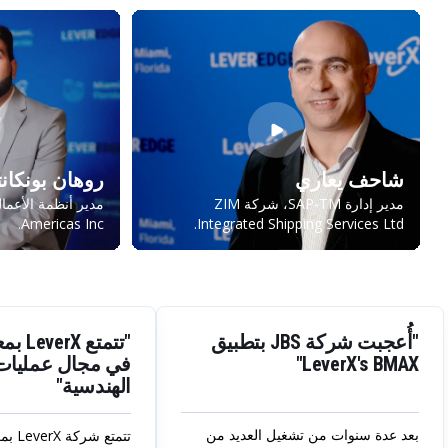
شاحف يعاري
روهان بونكان
مدير إدارة SAP-TM، شركة ZIM
Americas Inc.
Integrated Shipping Services Ltd.
"أُعجبت شركة JBS بتطبيق
"تتمتع
LeverX's BMAX"
في مجال عمليات 
الهندسية"
بعد عدة سنوات من تشغيل العديد من
تتمتع 