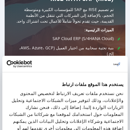
تم تصميم RISE مع SAP للمؤسسات الكبيرة ومتوسطة
الحجم، بالإضافة إلى الشركات التي تنتقل من الأنظمة
القديمة، حيث تقدم تحولاً شاملاً للأعمال تحت اشتراك واحد.
الميزات الرئيسية:
SAP Cloud ERP (S/4HANA Cloud)
بنية تحتية سحابية من اختيار العميل (AWS، Azure، GCP،
إلخ.)
أدوات لإدارة عمليات الأعمال (SAP Signavio)
منصة للإضافات والتكاملات (منصة تكنولوجيا الأعمال SAP -
BTP)
يستخدم هذا الموقع ملفات ارتباط
عقد اشتراك واحد لإدارة مبسطة
نحن نستخدم ملفات تعريف الارتباط لتخصيص المحتوى
والإعلانات، وذلك لتوفير ميزات الشبكات الاجتماعية وتحليل
المزيد من التفاصيل
الزيارات الواردة إلينا. إضافةً إلى ذلك، فنحن نشارك
المعلومات حول استخدامك لموقعنا مع شركائنا من الشبكات
الاجتماعية وشركاء الإعلانات وتحليل البيانات الذين يمكنهم
إضافة هذه المعلومات إلى معلومات أخرى تقدمها لهم أو