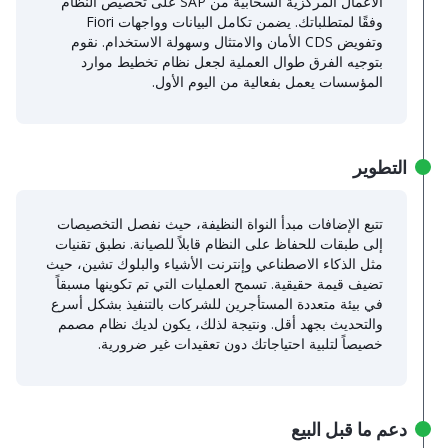
الأعمال المركزية السحابية من SAP على تخصيص النظام
وفقًا لمتطلباتك. يضمن تكامل البيانات وواجهات Fiori
وتفويض CDS الأمان والامتثال وسهولة الاستخدام. نقوم
بتوجيه الفرق طوال العملية لجعل نظام تخطيط موارد
المؤسسات يعمل بفعالية من اليوم الأول.
التطوير
تتبع الإضافات مبدأ النواة النظيفة، حيث نفصل التخصيصات
إلى طبقات للحفاظ على النظام قابلاً للصيانة. نطبق تقنيات
مثل الذكاء الاصطناعي وإنترنت الأشياء والبلوك تشين، حيث
تضيف قيمة حقيقية. تسمح العمليات التي تم تكوينها مسبقاً
في بيئة متعددة المستأجرين للشركات بالتنفيذ بشكل أسرع
والتحديث بجهد أقل. ونتيجة لذلك، يكون لديك نظام مصمم
خصيصاً لتلبية احتياجاتك دون تعقيدات غير ضرورية.
دعم ما قبل البيع