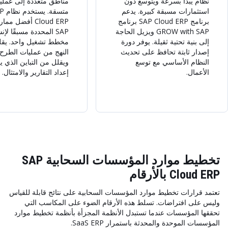
نظام يبدأ بسرعة ويتوسع دون
مناطق متعددة إلى عملي
استثمارات مسبقة كبيرة. يدعم
متسقة. 
برنامج SAP Cloud ERP برنامج
Cloud ERP أفضل م
GROW with SAP ويزيل الحاجة
SAP المحددة مسبقًا لإن
إلى بنية تحتية ثقيلة. يوفر دورة
مخطط تشغيل واحد. يقل
إصدار ثابتة تحافظ على تحديث
النهج من عمليات الطرح ا
النظام الأساسي مع توسع
ويقلل من التباين الذي 
الأعمال.
إعداد التقارير والامتثال.
تخطيط موارد المؤسسات السحابية SAP
Cloud ERP بالأرقام
تعتمد قرارات تخطيط موارد المؤسسات السحابية على نتائج قابلة للقياس
وليس على افتراضات. تسلط هذه الأرقام الضوء على المكاسب التي
تحققها المؤسسات عندما تستبدل الأنظمة المجزأة بأنظمة تخطيط موارد
المؤسسات الموحدة والمحدثة باستمرار SaaS ERP.