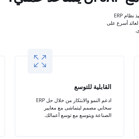
مع خبرة LeverX وحزمة GROW مع SAP، يمكنك تنفيذ نظام ERP
عائد أسرع على
.
القابلية للتوسع
ادعم النمو والابتكار من خلال حل ERP
سحابي مصمم ليتماشى مع معايير
الصناعة ويتوسع مع توسع أعمالك.