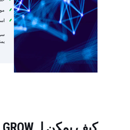
موا
اس
يمن
كيف يمكن لـ GROW مع SAP أن يساعد عملي؟