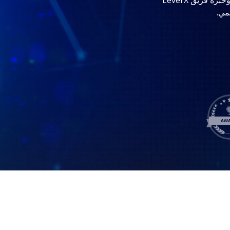
عجلة الابتكار بثقة. استفد من عرض GROW مع SAP وخبرة فريق LeverX
LeverX's
ي
SAP Integration Suite
S
SAP AI Core &