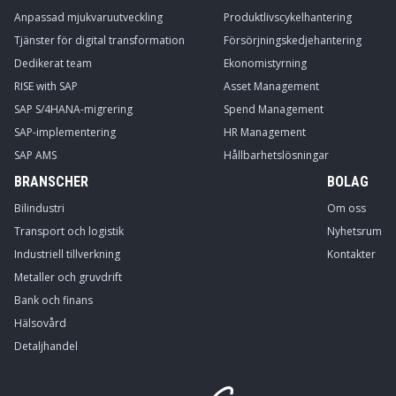
Anpassad mjukvaruutveckling
Produktlivscykelhantering
Tjänster för digital transformation
Försörjningskedjehantering
Dedikerat team
Ekonomistyrning
RISE with SAP
Asset Management
SAP S/4HANA-migrering
Spend Management
SAP-implementering
HR Management
SAP AMS
Hållbarhetslösningar
BRANSCHER
BOLAG
Bilindustri
Om oss
Transport och logistik
Nyhetsrum
Industriell tillverkning
Kontakter
Metaller och gruvdrift
Bank och finans
Hälsovård
Detaljhandel