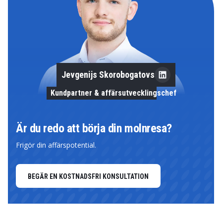
Jevgenijs Skorobogatovs
Kundpartner & affärsutvecklingschef
Är du redo att börja din molnresa?
Frigör din affärspotential.
BEGÄR EN KOSTNADSFRI KONSULTATION