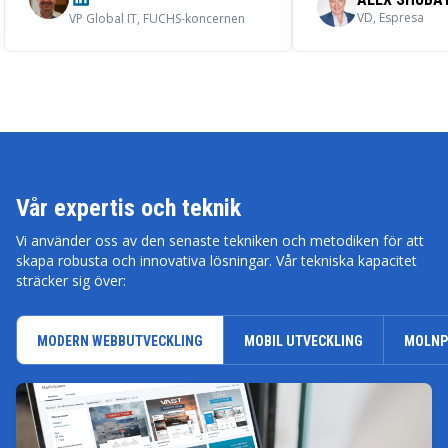
med leverantören på nya projekt.
VD, Espresa
VP Global IT, FUCHS-koncernen
Vår expertis och teknik
Vi använder oss av den senaste tekniken och metodiken för att
skapa robusta och innovativa lösningar. Vår tekniska kapacitet
sträcker sig över:
MODERN WEBBUTVECKLING
MOBIL UTVECKLING
MOLNP