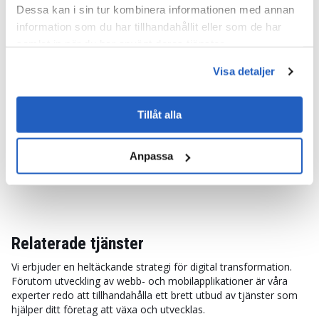
Dessa kan i sin tur kombinera informationen med annan
Att bygga en mjukvarulösning för
information som du har tillhandahållit eller som de har
strategihantering
samlat in när du har använt deras tjänster.
LeverX utvecklade en molnbaserad lösning för ett
Visa detaljer
globalt teknik- och konsultföretag. Lösningen körs på
SAP BTP och SAP HANA Cloud och använder AWS-
Tillåt alla
tjänster och SAP Analytics Cloud för skalbar
verksamhet, globalt samarbete, bättre
prestandaspårning och sömlös hantering av moln- och
Anpassa
lokal data.
Relaterade tjänster
Vi erbjuder en heltäckande strategi för digital transformation.
Förutom utveckling av webb- och mobilapplikationer är våra
experter redo att tillhandahålla ett brett utbud av tjänster som
hjälper ditt företag att växa och utvecklas.