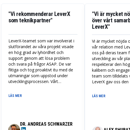
"Vi rekommenderar LeverX
"Vi är mycket nö
som teknikpartner"
över vårt samar
LeverX"
LeverX-teamet som var involverat i
Vi är mycket nöjda o
slutförandet av våra projekt visade
vår relation med Leve
en hög grad av lyhördhet och
oss på deras team fö
support genom att lösa problem
utveckling av vår pla
och svara på frågor ASAP. De var
respekterar den hög
flitiga och tog proaktivt itu med de
kalibern och engag
utmaningar som uppstod under
team som tilldelats 
utvecklingsprocessen. Vårt
LeverX gav oss den s
samarbete löpte smidigt och
behövde för att öka
professionellt, och LeverX gav
utvecklingsförmåga 
LÄS MER
LÄS MER
snabbt direkta och korrekta råd när
tidigt skede till nu e
det behövdes. Vi rekommenderar
distribuerad plattf
LeverX som en teknikpartner för
Teach-området.
stora och komplicerade
utvecklingsprojekt som också
DR. ANDREAS SCHWARZER
levererar kontinuerligt samarbete
ALEX SHUBA