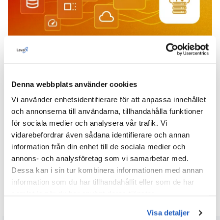
Sömlösa molnmigreringar
Oavsett om det gäller migrering av SAP eller
modernisering av äldre system säkerställer vi smidiga
Denna webbplats använder cookies
övergångar till AWS genom att tillämpa rätt strategi för
varje arbetsbelastning - oavsett om det handlar om lift-
Vi använder enhetsidentifierare för att anpassa innehållet
and-shift, omplattformning, refaktorisering för
och annonserna till användarna, tillhandahålla funktioner
molnbaserade arkitekturer eller hybriddistributioner. Våra
för sociala medier och analysera vår trafik. Vi
migreringsstrategier minimerar driftstopp och störningar
och skapar förutsättningar för en framtidssäkrad och
vidarebefordrar även sådana identifierare och annan
skalbar molninfrastruktur.
information från din enhet till de sociala medier och
annons- och analysföretag som vi samarbetar med.
Dessa kan i sin tur kombinera informationen med annan
information som du har tillhandahållit eller som de har
samlat in när du har använt deras tjänster.
Är du redo att bygga nästa steg med AWS
Visa detaljer