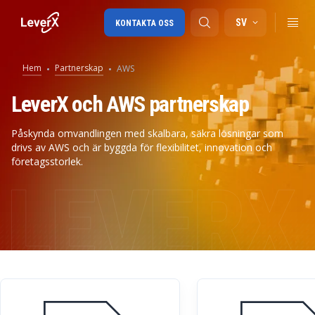
SV
KONTAKTA OSS
Hem
Partnerskap
AWS
SAP-konsulttjänster
LeverX och AWS partnerskap
SAP Ariba
Påskynda omvandlingen med skalbara, säkra lösningar som
drivs av AWS och är byggda för flexibilitet, innovation och
SAP EWM
företagsstorlek.