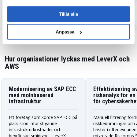
LEVER
och LeverX?
Tillåt alla
LÅT OSS PRATA
Anpassa
Hur organisationer lyckas med LeverX och
AWS
Modernisering av SAP ECC
Effektivisering a
med molnbaserad
riskanalys för en
infrastruktur
för cybersäkerhe
Ett företag som körde SAP ECC på
Manuell filtrering förd
plats stod inför stigande
riskbedömningar och 
infrastrukturkostnader och
brister i efterlevnaden.
begränsad smidighet. LeverX
migrerade Riscomps 