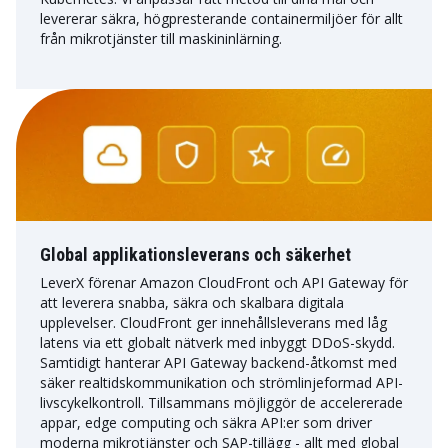
levererar säkra, högpresterande containermiljöer för allt
från mikrotjänster till maskininlärning.
Global applikationsleverans och säkerhet
LeverX förenar Amazon CloudFront och API Gateway för
att leverera snabba, säkra och skalbara digitala
upplevelser. CloudFront ger innehållsleverans med låg
latens via ett globalt nätverk med inbyggt DDoS-skydd.
Samtidigt hanterar API Gateway backend-åtkomst med
säker realtidskommunikation och strömlinjeformad API-
livscykelkontroll. Tillsammans möjliggör de accelererade
appar, edge computing och säkra API:er som driver
moderna mikrotjänster och SAP-tillägg - allt med global