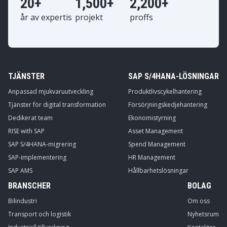
20+
1,500+
2,200+
år av expertis
projekt
proffs
TJÄNSTER
SAP S/4HANA-LÖSNINGAR
Anpassad mjukvaruutveckling
Produktlivscykelhantering
Tjänster för digital transformation
Försörjningskedjehantering
Dedikerat team
Ekonomistyrning
RISE with SAP
Asset Management
SAP S/4HANA-migrering
Spend Management
SAP-implementering
HR Management
SAP AMS
Hållbarhetslösningar
BRANSCHER
BOLAG
Bilindustri
Om oss
Transport och logistik
Nyhetsrum