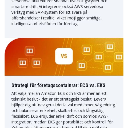
serverlösa arkitekturer snabba utvecklingscykler och
smartare drift. Vi integrerar också AWS serverlösa
verktyg med SAP-system för att svara på
affärshändelser i realtid, vilket möjliggör smidiga,
intelligenta arbetsflöden för företag.
Strategi för företagscontainrar: ECS vs. EKS
Att välja mellan Amazon ECS och EKS är mer än ett
tekniskt beslut - det är ett strategiskt beslut. LeverX
hjälper dig att navigera i detta val med expertvägledning
och balanserar enkelhet, skalbarhet och långsiktig
flexibilitet. ECS erbjuder enkel drift och sömlös AWS-
integration, medan EKS ger portabilitet och kontroll för
Kubernetes. Vi anpassar rätt metod till dina mål och