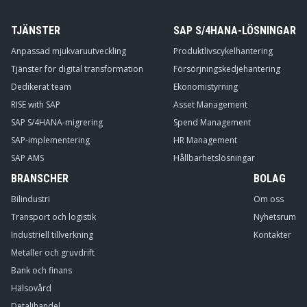
TJÄNSTER
SAP S/4HANA-LÖSNINGAR
Anpassad mjukvaruutveckling
Produktlivscykelhantering
Tjänster för digital transformation
Försörjningskedjehantering
Dedikerat team
Ekonomistyrning
RISE with SAP
Asset Management
SAP S/4HANA-migrering
Spend Management
SAP-implementering
HR Management
SAP AMS
Hållbarhetslösningar
BRANSCHER
BOLAG
Bilindustri
Om oss
Transport och logistik
Nyhetsrum
Industriell tillverkning
Kontakter
Metaller och gruvdrift
Bank och finans
Hälsovård
Detaljhandel