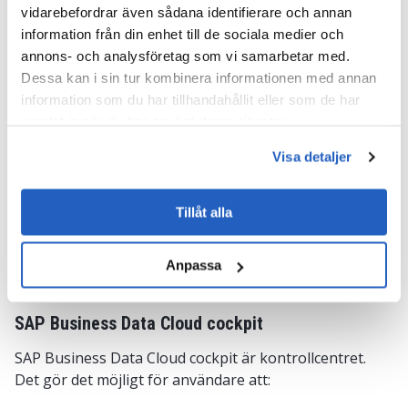
vidarebefordrar även sådana identifierare och annan
Datamodeller
: Dessa dataset organiseras i
information från din enhet till de sociala medier och
semantiska vyer, tabeller och dataflöden som
annons- och analysföretag som vi samarbetar med.
definierar affärslogiken.
Dessa kan i sin tur kombinera informationen med annan
Instrumentpaneler
: Det översta lagret levererar
information som du har tillhandahållit eller som de har
interaktiva instrumentpaneler med
samlat in när du har använt deras tjänster.
planeringsfunktioner, prognosverktyg och AI-drivna
insikter.
Visa detaljer
SAP hanterar alla bakgrundsprocesser, t.ex.
Tillåt alla
datasynkronisering eller visualisering. Detta gör
applikationerna särskilt användbara för affärsteam
som behöver insikter utan att behöva navigera i
Anpassa
tekniska inställningar.
SAP Business Data Cloud cockpit
SAP Business Data Cloud cockpit är kontrollcentret.
Det gör det möjligt för användare att: