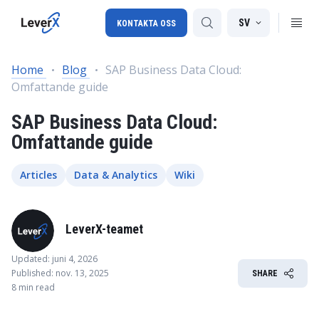
SV
KONTAKTA OSS
Home
Blog
SAP Business Data Cloud:
Omfattande guide
SAP-konsulttjänster
SAP Business Data Cloud:
SAP Ariba
Omfattande guide
SAP EWM
Articles
Data & Analytics
Wiki
LeverX-teamet
Updated: juni 4, 2026
Published: nov. 13, 2025
SHARE
8 min read