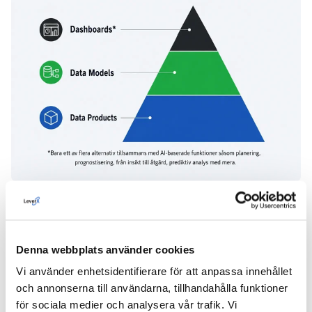
Källa: SAP Lärande
Dataprodukter
: Rå affärsdata replikeras från
Denna webbplats använder cookies
källsystem under installationen. Systemet genererar
Vi använder enhetsidentifierare för att anpassa innehållet
automatiskt strukturerade dataset som är klara för
och annonserna till användarna, tillhandahålla funktioner
användning.
för sociala medier och analysera vår trafik. Vi