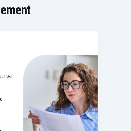
gement
ества
в