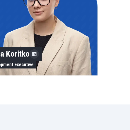
ta Koritko
opment Executive