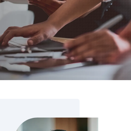
цензий SAP
ration Suite