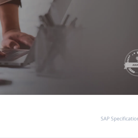
LeverX's
ي
SAP Integration Suite
S
SAP AI Core &
SAP Specificat