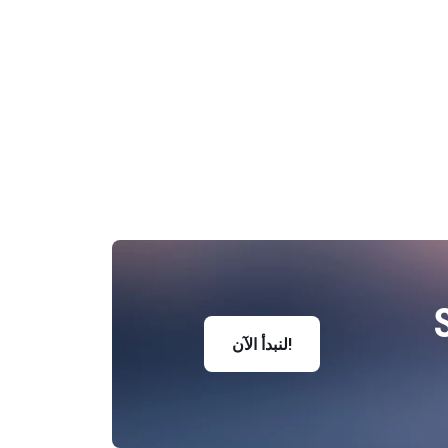
S
لنبدأ الآن!