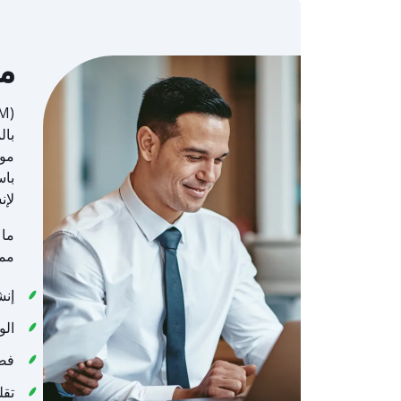
ما هو nt
موا
باس
لإن
ما 
مما 
إنش
الو
فصل
تقل