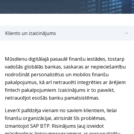
Klients un izaicinājums
Mūsdienu digitālajā pasaulē finanšu iestādes, tostarp
vadošās globālās bankas, saskaras ar nepieciešamību
nodrošināt personalizētus un mobilos finanšu
pakalpojumus, kā arī netraucēti integrēties ar ārējiem
fintech pakalpojumiem. Izaicinājums ir to paveikt,
netraucējot esošās banku pamatsistēmas.
LeverX palīdzēja vienam no saviem klientiem, lielai
finanšu organizācijai, atrisināt šīs problēmas,
izmantojot SAP BTP. Risinājums ļauj izveidot
mūsdienīgas lietojumprogrammas ar personalizētu