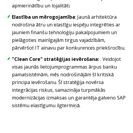
apmierinātību un lojalitāti.
Elastība un mērogojamība
: Jaunā arhitektūra
nodrošina ātru un elastīgu iespēju integrēties ar
jauniem finanšu tehnoloģiju pakalpojumiem un
pielāgoties mainīgajām tirgus vajadzībām,
pārvēršot IT ainavu par konkurences priekšrocību.
"Clean Core" stratēģijas ievērošana:
. Veidojot
visas jaunās lietojumprogrammas ārpus banku
pamatsistēmām, mēs nodrošinājām šī kritiskā
principa ievērošanu. Šī stratēģija novērsa
integrācijas riskus, samazināja turpmākās
modernizācijas izmaksas un garantēja galveno SAP
sistēmu elastīgumu ilgtermiņā
.