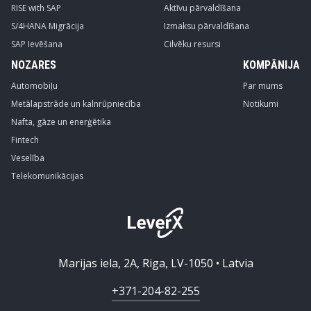
RISE with SAP
Aktīvu pārvaldīšana
S/4HANA Migrācija
Izmaksu pārvaldīšana
SAP Ievēšana
Cilvēku resursi
NOZARES
KOMPĀNIJA
Automobiļu
Par mums
Metālapstrāde un kalnrūpniecība
Notikumi
Nafta, gāze un enerģētika
Fintech
Veselība
Telekomunikācijas
Marijas iela, 2A, Riga, LV-1050 • Latvia
+371-204-82-255