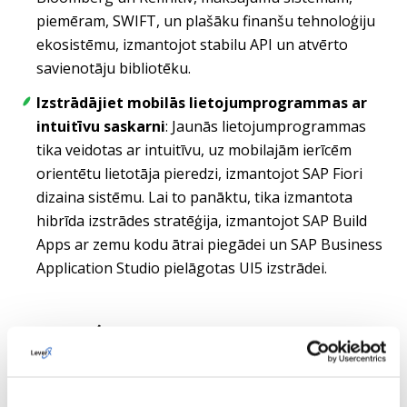
piemēram, SWIFT, un plašāku finanšu tehnoloģiju
ekosistēmu, izmantojot stabilu API un atvērto
savienotāju bibliotēku.
Izstrādājiet mobilās lietojumprogrammas ar
intuitīvu saskarni
: Jaunās lietojumprogrammas
tika veidotas ar intuitīvu, uz mobilajām ierīcēm
orientētu lietotāja pieredzi, izmantojot SAP Fiori
dizaina sistēmu. Lai to panāktu, tika izmantota
hibrīda izstrādes stratēģija, izmantojot SAP Build
Apps ar zemu kodu ātrai piegādei un SAP Business
Application Studio pielāgotas UI5 izstrādei.
Tehnoloģiju kopums
Risinājums ir veidots, izmantojot mērogojamu un