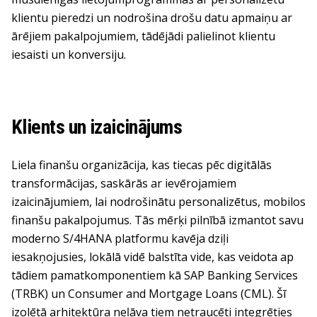
klientu pieredzi un nodrošina drošu datu apmaiņu ar
ārējiem pakalpojumiem, tādējādi palielinot klientu
iesaisti un konversiju.
Klients un izaicinājums
Liela finanšu organizācija, kas tiecas pēc digitālās
transformācijas, saskārās ar ievērojamiem
izaicinājumiem, lai nodrošinātu personalizētus, mobilos
finanšu pakalpojumus. Tās mērķi pilnībā izmantot savu
moderno S/4HANA platformu kavēja dziļi
iesakņojusies, lokālā vidē balstīta vide, kas veidota ap
tādiem pamatkomponentiem kā SAP Banking Services
(TRBK) un Consumer and Mortgage Loans (CML). Šī
izolētā arhitektūra neļāva tiem netraucēti integrēties