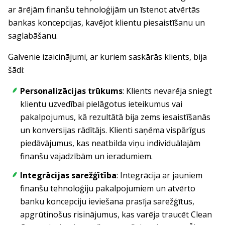
ar ārējām finanšu tehnoloģijām un īstenot atvērtās
bankas koncepcijas, kavējot klientu piesaistīšanu un
saglabāšanu.
Galvenie izaicinājumi, ar kuriem saskārās klients, bija
šādi:
Personalizācijas trūkums
: Klients nevarēja sniegt
klientu uzvedībai pielāgotus ieteikumus vai
pakalpojumus, kā rezultātā bija zems iesaistīšanās
un konversijas rādītājs. Klienti saņēma vispārīgus
piedāvājumus, kas neatbilda viņu individuālajām
finanšu vajadzībām un ieradumiem.
Integrācijas sarežģītība
: Integrācija ar jauniem
finanšu tehnoloģiju pakalpojumiem un atvērto
banku koncepciju ieviešana prasīja sarežģītus,
apgrūtinošus risinājumus, kas varēja traucēt Clean