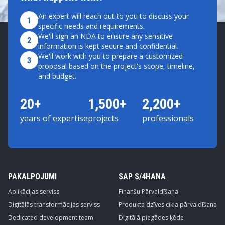
An expert will reach out to you to discuss your
1
specific needs and requirements.
We'll sign an NDA to ensure any sensitive
2
information is kept secure and confidential.
We'll work with you to prepare a customized
3
proposal based on the project's scope, timeline,
and budget.
20+
1,500+
2,200+
years of expertise
projects
professionals
PAKALPOJUMI
SAP S/4HANA
Aplikācijas serviss
Finanšu Pārvaldīšana
Digitālās transformācijas serviss
Produkta dzīves cikla pārvaldīšana
Dedicated development team
Digitālā piegādes ķēde