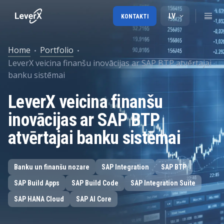
LV
KONTAKTI
Home
Portfolio
LeverX veicina finanšu inovācijas ar SAP BTP atvērtajai
banku sistēmai
LeverX veicina finanšu
inovācijas ar SAP BTP
atvērtajai banku sistēmai
Banku un finanšu nozare
SAP Integration
SAP BTP
SAP Build Apps
SAP Build Code
SAP Integration Suite
SAP HANA Cloud
SAP AI Core