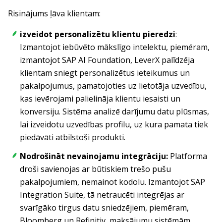
Risinājums ļāva klientam:
izveidot personalizētu klientu pieredzi
:
Izmantojot iebūvēto mākslīgo intelektu, piemēram,
izmantojot SAP AI Foundation, LeverX palīdzēja
klientam sniegt personalizētus ieteikumus un
pakalpojumus, pamatojoties uz lietotāja uzvedību,
kas ievērojami palielināja klientu iesaisti un
konversiju. Sistēma analizē darījumu datu plūsmas,
lai izveidotu uzvedības profilu, uz kura pamata tiek
piedāvāti atbilstoši produkti.
Nodrošināt nevainojamu integrāciju:
Platforma
droši savienojas ar būtiskiem trešo pušu
pakalpojumiem, nemainot kodolu. Izmantojot SAP
Integration Suite, tā netraucēti integrējas ar
svarīgāko tirgus datu sniedzējiem, piemēram,
Bloomberg un Refinitiv, maksājumu sistēmām,