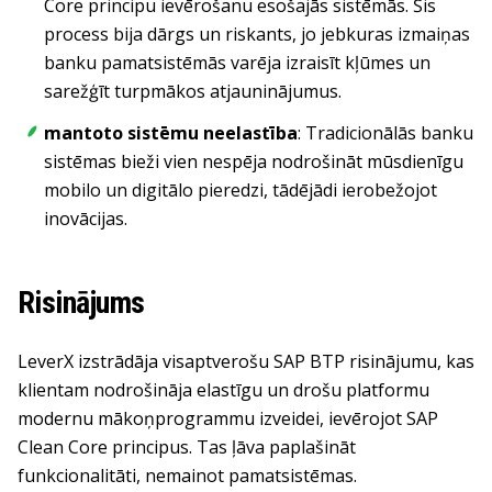
Core principu ievērošanu esošajās sistēmās. Šis
process bija dārgs un riskants, jo jebkuras izmaiņas
banku pamatsistēmās varēja izraisīt kļūmes un
sarežģīt turpmākos atjauninājumus.
mantoto sistēmu neelastība
: Tradicionālās banku
sistēmas bieži vien nespēja nodrošināt mūsdienīgu
mobilo un digitālo pieredzi, tādējādi ierobežojot
inovācijas.
Risinājums
LeverX izstrādāja visaptverošu SAP BTP risinājumu, kas
klientam nodrošināja elastīgu un drošu platformu
modernu mākoņprogrammu izveidei, ievērojot SAP
Clean Core principus. Tas ļāva paplašināt
funkcionalitāti, nemainot pamatsistēmas.