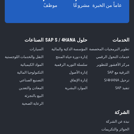
عاماً من الخبرة
مشروعًا
موظفً
الخدمات
حلول SAP S / 4HANA
الصناعات
تطوير البرمجيات المخصصة
المؤسسة الذكية والمالية
السيارات
خدمات التحول الرقمي
إدارة دورة حياة المنتج
النقل والخدمات اللوجستية
مركز الأفشور للتطوير
سلسلة التوريد الرقمية
المواد الكيميائية
الترقية مع SAP
إدارة الأصول
التكنولوجيا المالية
ترحيل S/4HANA
إدارة الإنفاق
التصنيع الصناعي
تنفيذ SAP
الموارد البشرية
المعادن والتعدين
البيع بالتجزئة
الرعاية الصحية
الشركة
نبذة عن الشركة
الجوائز والتكريمات