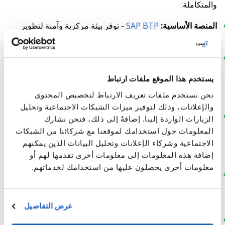
والمتكاملة:
المنصة الأساسية:
SAP BTP
- توفر بيئة مركزية وآمنة لتطوير
التطبيقات وتشغيلها.
تطوير التطبيقات:
SAP Build Apps
للتطوير منخفض الكود و
SAP Build Code/Business Application Studio
يستخدم هذا الموقع ملفات ارتباط
للمطورين المحترفين الذين يستخدمون إرشادات Fiori
نحن نستخدم ملفات تعريف الارتباط لتخصيص المحتوى
للواجهات المخصصة المعقدة.
والإعلانات، وذلك لتوفير ميزات الشبكات الاجتماعية وتحليل
التكامل:
SAP Integration Suite
- تضمن إدارة واجهات
الزيارات الواردة إلينا. إضافةً إلى ذلك، فنحن نشارك
برمجة التطبيقات والموصلات المفتوحة لتبادل البيانات
المعلومات حول استخدامك لموقعنا مع شركائنا من الشبكات
بسلاسة مع المزودين ذوي الصلة بشكل مستقل عن الواجهات
الاجتماعية وشركاء الإعلانات وتحليل البيانات الذين يمكنهم
المقدمة.
إضافة هذه المعلومات إلى معلومات أخرى تقدمها لهم أو
معلومات أخرى يحصلون عليها من استخدامك لخدماتهم.
قاعدة البيانات
:
SAP HANA Cloud
- تُستخدم لمعالجة
البيانات عالية الأداء وفي الوقت الفعلي وتخزين البيانات
التشغيلية.
عرض التفاصيل
وظائف الذكاء الاصطناعي
:
SAP AI Core
أو SAP AI