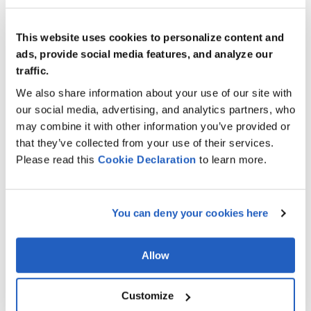
utilisateur. Avec de telles mesures prédéfinies et des
niveaux de tolérance au risque établis, les analystes du
This website uses cookies to personalize content and
risque peuvent mieux contrôler les activités de prise de
ads, provide social media features, and analyze our
risque, évaluant et améliorant ainsi la gestion du
traffic.
risque.
We also share information about your use of our site with
our social media, advertising, and analytics partners, who
LeverX a utilisé une méthodologie de conception
may combine it with other information you’ve provided or
centrée sur les utilisateurs réels et leurs rôles plutôt
that they’ve collected from your use of their services.
que sur les processus monolithiques existants. Dans la
Please read this
Cookie
Declaration
to learn more.
nouvelle application Fiori, les fonctions suivantes sont
possibles :
You can deny your cookies here
Les utilisateurs peuvent voir une liste
d'indicateurs spécifiques, filtrés selon des
critères définis.
Allow
Les utilisateurs peuvent identifier
Customize
n'importe quel indicateur en spécifiant les