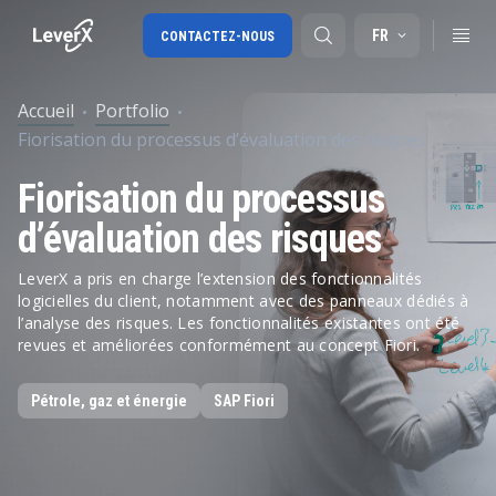
FR
CONTACTEZ-NOUS
Accueil
Portfolio
Fiorisation du processus d’évaluation des risques
SAP S/4HANA migration
Fiorisation du processus
SAP Ariba
d’évaluation des risques
Digital Supply Chain
LeverX a pris en charge l’extension des fonctionnalités
logicielles du client, notamment avec des panneaux dédiés à
l’analyse des risques. Les fonctionnalités existantes ont été
revues et améliorées conformément au concept Fiori.
Pétrole, gaz et énergie
SAP Fiori