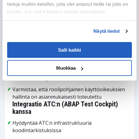
turvattomia koodauskäytäntöjä
tietoja muihin tietoihin, joita olet antanut heille tai joita on
Metodien välinen analyysi
kerätty, kun olet käyttänyt heidän palvelujaan.
(interprocedural analysis)
Analysoi useiden metodien, funktioiden ja
Näytä tiedot
ohjelmien välillä
Tunnistaa haavoittuvuudet, jotka ulottuvat
Salli kaikki
useisiin koodimoduuleihin
Valtuustarkistusten analyysi
Muokkaa
Tarkistaa AUTHORITY-CHECK-lauseiden
olemassaolon ja oikeellisuuden
Varmistaa, että roolipohjainen käyttöoikeuksien
hallinta on asianmukaisesti toteutettu
Integraatio ATC:n (ABAP Test Cockpit)
kanssa
Hyödyntää ATC:n infrastruktuuria
koodintarkistuksissa