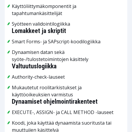
Käyttöliittymäkomponentit ja
tapahtumankäsittelijät
Syötteen validointilogiikka
Lomakkeet ja skriptit
Smart Forms- ja SAPscript-koodilogiikka
Dynaamisen datan sekä
syöte-/tulostetoimintojen käsittely
Valtuutuslogiikka
Authority-check-lauseet
Mukautetut roolitarkistukset ja
käyttöoikeuksien varmistus
Dynaamiset ohjelmointirakenteet
EXECUTE-, ASSIGN- ja CALL METHOD -lauseet
Koodi, joka käyttää dynaamista suoritusta tai
muuttujien käsittelyä