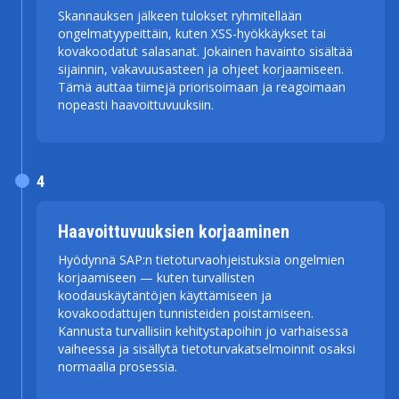
Skannauksen jälkeen tulokset ryhmitellään
ongelmatyypeittäin, kuten XSS-hyökkäykset tai
kovakoodatut salasanat. Jokainen havainto sisältää
sijainnin, vakavuusasteen ja ohjeet korjaamiseen.
Tämä auttaa tiimejä priorisoimaan ja reagoimaan
nopeasti haavoittuvuuksiin.
4
Haavoittuvuuksien korjaaminen
Hyödynnä SAP:n tietoturvaohjeistuksia ongelmien
korjaamiseen — kuten turvallisten
koodauskäytäntöjen käyttämiseen ja
kovakoodattujen tunnisteiden poistamiseen.
Kannusta turvallisiin kehitystapoihin jo varhaisessa
vaiheessa ja sisällytä tietoturvakatselmoinnit osaksi
normaalia prosessia.