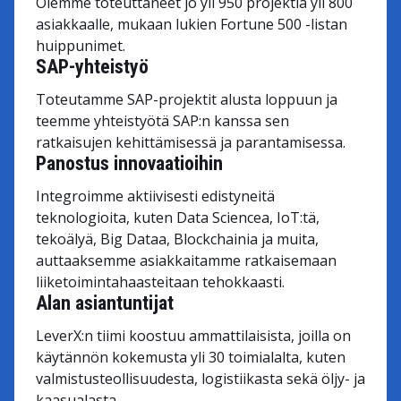
Olemme toteuttaneet jo yli 950 projektia yli 800
asiakkaalle, mukaan lukien Fortune 500 -listan
huippunimet.
SAP-yhteistyö
Toteutamme SAP-projektit alusta loppuun ja
teemme yhteistyötä SAP:n kanssa sen
ratkaisujen kehittämisessä ja parantamisessa.
Panostus innovaatioihin
Integroimme aktiivisesti edistyneitä
teknologioita, kuten Data Sciencea, IoT:tä,
tekoälyä, Big Dataa, Blockchainia ja muita,
auttaaksemme asiakkaitamme ratkaisemaan
liiketoimintahaasteitaan tehokkaasti.
Alan asiantuntijat
LeverX:n tiimi koostuu ammattilaisista, joilla on
käytännön kokemusta yli 30 toimialalta, kuten
valmistusteollisuudesta, logistiikasta sekä öljy- ja
kaasualasta.