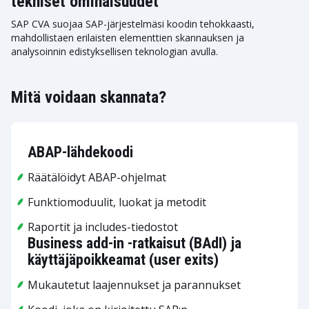
tekniset ominaisuudet
SAP CVA suojaa SAP-järjestelmäsi koodin tehokkaasti,
mahdollistaen erilaisten elementtien skannauksen ja
analysoinnin edistyksellisen teknologian avulla.
Mitä voidaan skannata?
ABAP-lähdekoodi
Räätälöidyt ABAP-ohjelmat
Funktiomoduulit, luokat ja metodit
Raportit ja includes-tiedostot
Business add-in -ratkaisut (BAdI) ja
käyttäjäpoikkeamat (user exits)
Mukautetut laajennukset ja parannukset