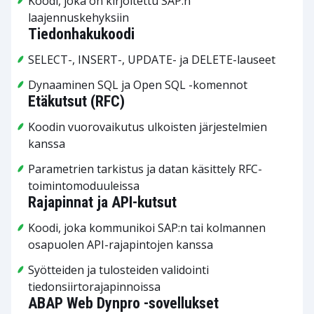
Koodi, joka on kirjoitettu SAP:n
laajennuskehyksiin
Tiedonhakukoodi
SELECT-, INSERT-, UPDATE- ja DELETE-lauseet
Dynaaminen SQL ja Open SQL -komennot
Etäkutsut (RFC)
Koodin vuorovaikutus ulkoisten järjestelmien
kanssa
Parametrien tarkistus ja datan käsittely RFC-
toimintomoduuleissa
Rajapinnat ja API-kutsut
Koodi, joka kommunikoi SAP:n tai kolmannen
osapuolen API-rajapintojen kanssa
Syötteiden ja tulosteiden validointi
tiedonsiirtorajapinnoissa
ABAP Web Dynpro -sovellukset