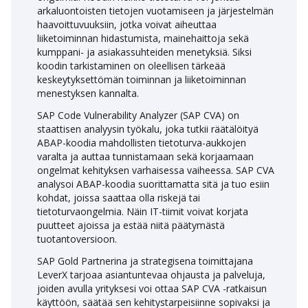
arkaluontoisten tietojen vuotamiseen ja järjestelmän
haavoittuvuuksiin, jotka voivat aiheuttaa
liiketoiminnan hidastumista, mainehaittoja sekä
kumppani- ja asiakassuhteiden menetyksiä. Siksi
koodin tarkistaminen on oleellisen tärkeää
keskeytyksettömän toiminnan ja liiketoiminnan
menestyksen kannalta.
SAP Code Vulnerability Analyzer (SAP CVA) on
staattisen analyysin työkalu, joka tutkii räätälöityä
ABAP-koodia mahdollisten tietoturva-aukkojen
varalta ja auttaa tunnistamaan sekä korjaamaan
ongelmat kehityksen varhaisessa vaiheessa. SAP CVA
analysoi ABAP-koodia suorittamatta sitä ja tuo esiin
kohdat, joissa saattaa olla riskejä tai
tietoturvaongelmia. Näin IT-tiimit voivat korjata
puutteet ajoissa ja estää niitä päätymästä
tuotantoversioon.
SAP Gold Partnerina ja strategisena toimittajana
LeverX tarjoaa asiantuntevaa ohjausta ja palveluja,
joiden avulla yrityksesi voi ottaa SAP CVA -ratkaisun
käyttöön, säätää sen kehitystarpeisiinne sopivaksi ja