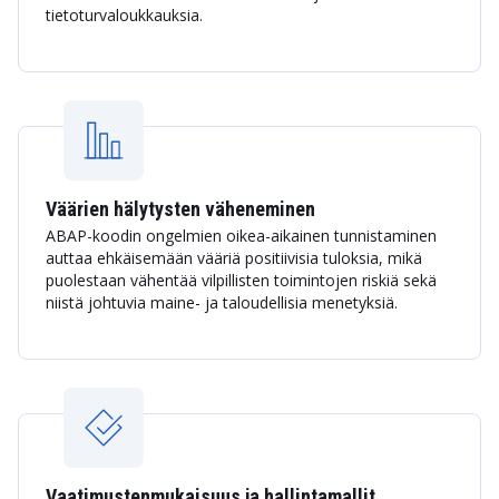
tietoturvaloukkauksia.
Väärien hälytysten väheneminen
ABAP-koodin ongelmien oikea-aikainen tunnistaminen
auttaa ehkäisemään vääriä positiivisia tuloksia, mikä
puolestaan vähentää vilpillisten toimintojen riskiä sekä
niistä johtuvia maine- ja taloudellisia menetyksiä.
Vaatimustenmukaisuus ja hallintamallit