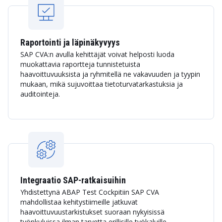
Raportointi ja läpinäkyvyys
SAP CVA:n avulla kehittäjät voivat helposti luoda
muokattavia raportteja tunnistetuista
haavoittuvuuksista ja ryhmitellä ne vakavuuden ja tyypin
mukaan, mikä sujuvoittaa tietoturvatarkastuksia ja
auditointeja.
Integraatio SAP-ratkaisuihin
Yhdistettynä ABAP Test Cockpitiin SAP CVA
mahdollistaa kehitystiimeille jatkuvat
haavoittuvuustarkistukset suoraan nykyisissä
työnkuluissa ilman tarvetta erillisille työkaluille.