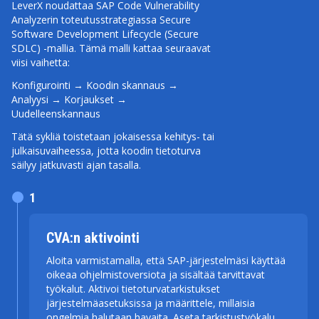
LeverX noudattaa SAP Code Vulnerability
Analyzerin toteutusstrategiassa Secure
Software Development Lifecycle (Secure
SDLC) -mallia. Tämä malli kattaa seuraavat
viisi vaihetta:
Konfigurointi → Koodin skannaus →
Analyysi → Korjaukset →
Uudelleenskannaus
Tätä sykliä toistetaan jokaisessa kehitys- tai
julkaisuvaiheessa, jotta koodin tietoturva
säilyy jatkuvasti ajan tasalla.
1
CVA:n aktivointi
Aloita varmistamalla, että SAP-järjestelmäsi käyttää
oikeaa ohjelmistoversiota ja sisältää tarvittavat
työkalut. Aktivoi tietoturvatarkistukset
järjestelmäasetuksissa ja määrittele, millaisia
ongelmia halutaan havaita. Aseta tarkistustyökalu