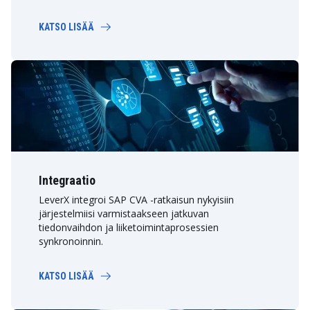
KATSO LISÄÄ
Integraatio
LeverX integroi SAP CVA -ratkaisun nykyisiin
järjestelmiisi varmistaakseen jatkuvan
tiedonvaihdon ja liiketoimintaprosessien
synkronoinnin.
KATSO LISÄÄ