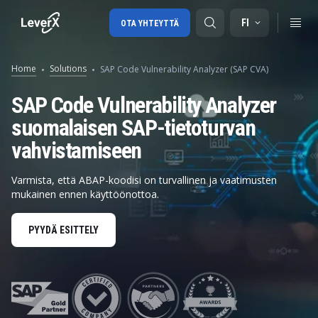
FI
OTA YHTEYTTÄ
Home
Solutions
SAP Code Vulnerability Analyzer (SAP CVA)
SAP-tuki
SAP Code Vulnerability Analyzer
suomalaisen SAP-tietoturvan
SAP-konsultointi
vahvistamiseen
SAP Ariba
SAP EWM
Varmista, että ABAP-koodisi on turvallinen ja vaatimusten
mukainen ennen käyttöönottoa.
PYYDÄ ESITTELY