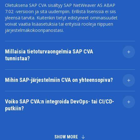
Oletuksena SAP CVA sisältyy SAP NetWeaver AS ABAP
7.02 -versioon ja sitä uudempiin. Erillistä lisenssiä ei siis
yleensä tarvita. Kuitenkin tietyt edistyneet ominaisuudet
voivat vaatia lisäasetuksia tai erityisiä rooleja riippuen
järjestelmäkokoonpanostasi.
Millaisia tietoturvaongelmia SAP CVA
tunnistaa?
SAP Code Vulnerability Analyzer havaitsee laajan
valikoiman kooditasoisia haavoittuvuuksia, kuten:
Mihin SAP-järjestelmiin CVA on yhteensopiva?
SQL-injektiot
SAP CVA toimii seuraavien SAP-järjestelmien kanssa:
Cross-site scripting (XSS) -hyökkäykset
Puuttuvat tai virheelliset valtuustarkistukset
SAP NetWeaver AS ABAP 7.02+ (on-premise)
Voiko SAP CVA:n integroida DevOps- tai CI/CD-
Vaarallinen tiedostojärjestelmän käyttö
SAP S/4HANA (kaikki versiot, joissa NetWeaver
putkiin?
Kovakoodatut tunnisteet ja arkaluontoisten
on sisäänrakennettuna)
tietojen vuotaminen
Kyllä. SAP CVA toimii osana ABAP Test Cockpitia (ATC),
SAP BTP ABAP Environment (pilvipohjaiseen
jota voidaan käynnistää automaattisesti CI/CD-
kehitykseen)
putkissa. Näin ABAP-tietoturvatarkistukset voidaan
liittää suoraan ohjelmiston kehitysprosessiin.
SHOW MORE