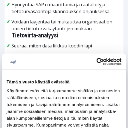
Hyödyntää SAP:n määrittämiä ja räätälöityjä
tietoturvasääntöjä skannauksen ohjauksessa
Voidaan laajentaa tai mukauttaa organisaation
omien tietoturvakäytäntöjen mukaan
Tietovirta-analyysi
Seuraa, miten data liikkuu koodin läpi
Tunnistaa käyttäjän syötteiden tai
arkaluontoisten tietojen turvattoman käsittelyn
Auttaa paikantamaan injektiopisteitä ja
saastuneita tietovirtoja
Tämä sivusto käyttää evästeitä
Mallintunnistus
Käytämme evästeitä tarjoamamme sisällön ja mainosten
Hyödyntää ennalta määriteltyjä
räätälöimiseen, sosiaalisen median ominaisuuksien
haavoittuvuusmalleja (esim. riskialttiit
tukemiseen ja kävijämäärämme analysoimiseen. Lisäksi
funktiokutsut)
jaamme sosiaalisen median, mainosalan ja analytiikka-
alan kumppaneillemme tietoja siitä, miten käytät
Merkitsee koodin, joka vastaa tunnettuja
sivustoamme. Kumppanimme voivat yhdistää näitä