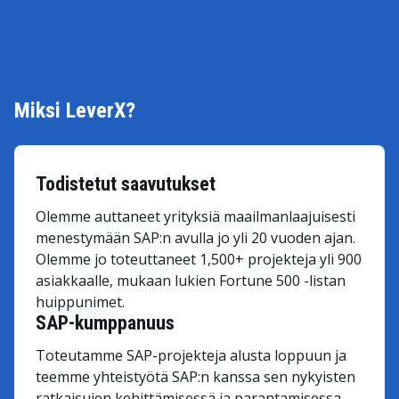
Miksi LeverX?
Todistetut saavutukset
Olemme auttaneet yrityksiä maailmanlaajuisesti
menestymään SAP:n avulla jo yli 20 vuoden ajan.
Olemme jo toteuttaneet 1,500+ projekteja yli 900
asiakkaalle, mukaan lukien Fortune 500 -listan
huippunimet.
SAP-kumppanuus
Toteutamme SAP-projekteja alusta loppuun ja
teemme yhteistyötä SAP:n kanssa sen nykyisten
ratkaisujen kehittämisessä ja parantamisessa.