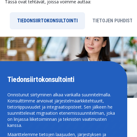
Tässä ovat tehtävät, joissa voimme auttaa:
TIEDONSIIRTOKONSULTOINTI
TIETOJEN PUHDISTU
Tiedonsiirtokonsultointi
Onnistunut siirtyminen alkaa vankalla suunnitelmalla.
Konsulttimme arvioivat järjestelmäarkkitehtuurit,
tietoriippuvuudet ja integraatiopisteet. Sen jälkeen he
suunnittelevat migraation etenemissuunnitelman, joka
on linjassa liiketoiminnan ja teknisten vaatimusten
kanssa.
Määrittelemme tietojen laajuuden, järjestyksen ja