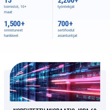
toimistot, 10+
työntekijät
maat
1,500+
700+
onnistuneet
sertifioidut
hankkeet
asiantuntijat