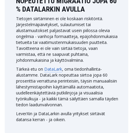
NOPEUTETTU MIGRAATIO JOPA 60
% DATALARKIN AVULLA
Tietojen siirtäminen ei ole koskaan riskitöntä.
Järjestelmäpäivitykset, sulautumiset tai
alustamuutokset paljastavat usein piilossa olevia
ongelmia - vanhoja formaatteja, epäjohdonmukaisia
tietueita tai vaatimustenmukaisuuden puutteita.
Tavoitteena ei ole vain siirtää tietoja, vaan
varmistaa, että ne saapuvat puhtaina,
johdonmukaisina ja käyttövalmiina.
Tärkeä etu on
DataLark
, oma tiedonhallinta-
alustamme. DataLark nopeuttaa siirtoa jopa 60
prosenttia verrattuna perinteisiin, täysin manuaalisiin
lähestymistapoihin käyttämällä automaatiota,
uudelleenkäytettäviä putkilinjoja ja visuaalisia
työnkulkuja - ja kaikki tämä säilyttäen samalla täyden
tiedon laadunvalvonnan.
LeverXin ja DataLarkin avulla yritykset siirtävät
datansa kerran - ja oikein.