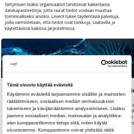
Siirtymisen lisäksi organisaatiot tarvitsevat kaikenlaisia
datakapasiteetteja, jotta raa'at tiedot voidaan muuttaa
toiminnalliseksi arvoksi. LeverX tukee täydentäviä palveluja,
joilla varmistetaan, että tiedot ovat tarkkoja, saatavilla ja
käytettävissä kaikissa järjestelmissä.
Tämä sivusto käyttää evästeitä
Tietojen hallinta
Tietojen integroi
Käytämme evästeitä tarjoamamme sisällön ja mainosten
Tieto on hyödyllistä vasta, kun
Kytkeytymättömät
räätälöimiseen, sosiaalisen median ominaisuuksien
se on järjestetty ja sitä on
järjestelmät hidast
tukemiseen ja kävijämäärämme analysoimiseen. Lisäksi
helppo käyttää. Luomme
kaikkea. LeverX yhd
jaamme sosiaalisen median, mainosalan ja analytiikka-
rakenteita, prosesseja ja
sovellukset, alustat
käytäntöjä. Ne pitävät
lähteet, minkä ansio
alan kumppaneillemme tietoja siitä, miten käytät
yritystiedot johdonmukaisina,
saavat käyttöönsä
sivustoamme. Kumppanimme voivat yhdistää näitä