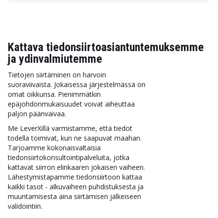
Kattava tiedonsiirtoasiantuntemuksemme
ja ydinvalmiutemme
Tietojen siirtäminen on harvoin
suoraviivaista. Jokaisessa järjestelmässä on
omat oikkunsa. Pienimmätkin
epäjohdonmukaisuudet voivat aiheuttaa
paljon päänvaivaa.
Me LeverXillä varmistamme, että tiedot
todella toimivat, kun ne saapuvat maahan.
Tarjoamme kokonaisvaltaisia
tiedonsiirtokonsultointipalveluita, jotka
kattavat siirron elinkaaren jokaisen vaiheen.
Lähestymistapamme tiedonsiirtoon kattaa
kaikki tasot - alkuvaiheen puhdistuksesta ja
muuntamisesta aina siirtämisen jälkeiseen
validointiin.