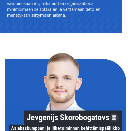
validointisäännöt, mikä auttaa organisaatioita
minimoimaan seisokkiajan ja välttämään tietojen
menetyksen siirtymisen aikana.
Jevgenijs Skorobogatovs
Asiakaskumppani ja liiketoiminnan kehittämispäällikkö