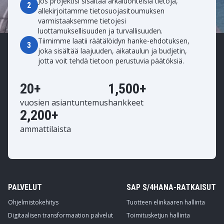
Jos projektisi sisältää arkaluonteisia tietoja,
2
allekirjoitamme tietosuojasitoumuksen
varmistaaksemme tietojesi
luottamuksellisuuden ja turvallisuuden.
Tiimimme laatii räätälöidyn hanke-ehdotuksen,
3
joka sisältää laajuuden, aikataulun ja budjetin,
jotta voit tehdä tietoon perustuvia päätöksiä.
20+
1,500+
vuosien asiantuntemus
hankkeet
2,200+
ammattilaista
PALVELUT
SAP S/4HANA-RATKAISUT
Ohjelmistokehitys
Tuotteen elinkaaren hallinta
Digitaalisen transformaation palvelut
Toimitusketjun hallinta