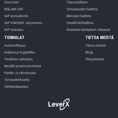
Oma tiimi
Taloushallinto
RISE with SAP
Omaisuuden hallinta
SAP-konsultointi
Menojen hallinta
SAP S/4HANA -siirtyminen
Henkilöstöhallinto
SAP-toteutus
Kestävän kehityksen ratkaisut
TOIMIALAT
TIETOA MEISTÄ
Autoteollisuus
Tietoa meistä
Kuljetus ja logistiikka
Blogi
Teollinen valmistus
Yhteystiedot
Metallit ja kaivostoiminta
Pankki- ja rahoitusala
Terveydenhuolto
Vähittäiskauppa