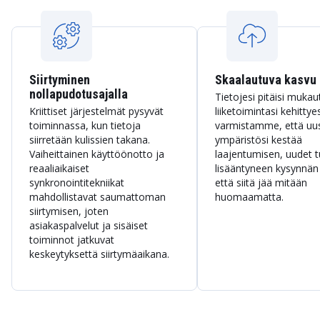
Siirtyminen
Skaalautuva kasvu
nollapudotusajalla
Tietojesi pitäisi mukau
Kriittiset järjestelmät pysyvät
liiketoimintasi kehitty
toiminnassa, kun tietoja
varmistamme, että uus
siirretään kulissien takana.
ympäristösi kestää
Vaiheittainen käyttöönotto ja
laajentumisen, uudet t
reaaliaikaiset
lisääntyneen kysynnän
synkronointitekniikat
että siitä jää mitään
mahdollistavat saumattoman
huomaamatta.
siirtymisen, joten
asiakaspalvelut ja sisäiset
toiminnot jatkuvat
keskeytyksettä siirtymäaikana.