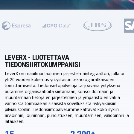
LEVERX - LUOTETTAVA
TIEDONSIIRTOKUMPPANISI
LeverX on maailmanlaajuinen järjestelmäintegraattori, jolla on
yli 20 vuoden kokemus yritystason teknologiaratkaisujen
toimittamisesta. Tiedonsiirtopalveluja tarjoavana yrityksenä
autamme organisaatioita siirtämään, konsolidoimaan ja
muuntamaan tietoja eri järjestelmien ja ympäristöjen välillä -
vanhoista toimipaikan sisäisistä sovelluksista nykyaikaisiin
pilvialustoihin. Tiedonsiirtopalvelumme kattavat koko syklin:
arvioinnin, louhinnan, puhdistuksen, muuntamisen, validoinnin ja
latauksen.
15
2,200+