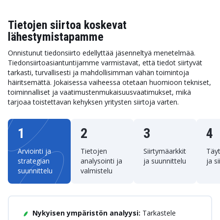
Tietojen siirtoa koskevat
lähestymistapamme
Onnistunut tiedonsiirto edellyttää jäsenneltyä menetelmää.
Tiedonsiirtoasiantuntijamme varmistavat, että tiedot siirtyvät
tarkasti, turvallisesti ja mahdollisimman vähän toimintoja
häiritsemättä. Jokaisessa vaiheessa otetaan huomioon tekniset,
toiminnalliset ja vaatimustenmukaisuusvaatimukset, mikä
tarjoaa toistettavan kehyksen yritysten siirtoja varten.
1
2
3
4
Arviointi ja
Tietojen
Siirtymäarkkitehtuuri
Täy
strategian
analysointi ja
ja suunnittelu
ja s
suunnittelu
valmistelu
Nykyisen ympäristön analyysi:
Tarkastele