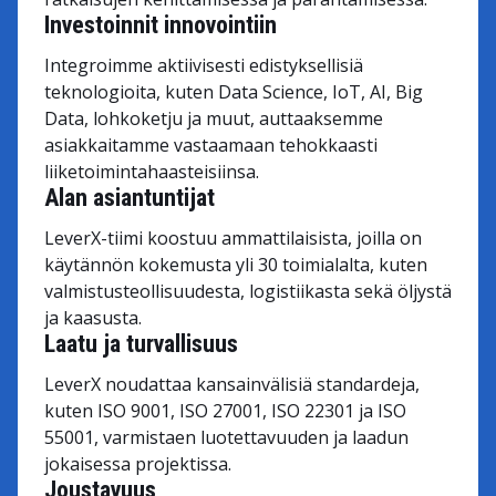
Investoinnit innovointiin
Integroimme aktiivisesti edistyksellisiä
teknologioita, kuten Data Science, IoT, AI, Big
Data, lohkoketju ja muut, auttaaksemme
asiakkaitamme vastaamaan tehokkaasti
liiketoimintahaasteisiinsa.
Alan asiantuntijat
LeverX-tiimi koostuu ammattilaisista, joilla on
käytännön kokemusta yli 30 toimialalta, kuten
valmistusteollisuudesta, logistiikasta sekä öljystä
ja kaasusta.
Laatu ja turvallisuus
LeverX noudattaa kansainvälisiä standardeja,
kuten ISO 9001, ISO 27001, ISO 22301 ja ISO
55001, varmistaen luotettavuuden ja laadun
jokaisessa projektissa.
Joustavuus