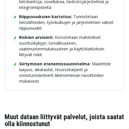
tietokantoja, sovelluksia, tiedostojärjestelmiä ja
integrointipisteitä.
Riippuvuuksien kartoitus:
Tunnistetaan
tietolähteiden, työnkulkujen ja järjestelmien väliset
riippuvuudet.
Riskien arviointi:
Korostetaan mahdolliset
suorituskykyyn, turvallisuuteen,
vaatimustenmukaisuuteen ja käyttökatkoksiin
liittyvät riskit.
Siirtymisen etenemissuunnitelma:
Määrittele
laajuus, aikataulut, resurssitarpeet ja
onnistumiskriteerit liiketoiminnan tavoitteiden
mukaisesti.
Muut dataan liittyvät palvelut, joista saatat
olla kiinnostunut