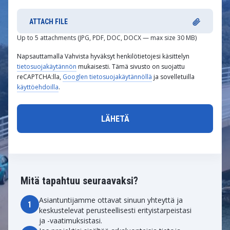
ATTACH FILE
Up to 5 attachments (JPG, PDF, DOC, DOCX — max size 30 MB)
Napsauttamalla Vahvista hyväksyt henkilötietojesi käsittelyn
tietosuojakäytännön
mukaisesti. Tämä sivusto on suojattu
reCAPTCHA:lla,
Googlen tietosuojakäytännöllä
ja sovelletuilla
käyttöehdoilla
.
Mitä tapahtuu seuraavaksi?
Asiantuntijamme ottavat sinuun yhteyttä ja
1
keskustelevat perusteellisesti erityistarpeistasi
ja -vaatimuksistasi.