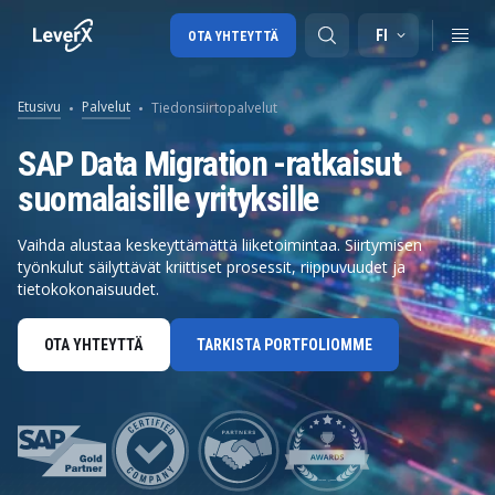
FI
OTA YHTEYTTÄ
Etusivu
Palvelut
Tiedonsiirtopalvelut
SAP-tuki
SAP Data Migration -ratkaisut
suomalaisille yrityksille
SAP-konsultointi
SAP Ariba
Vaihda alustaa keskeyttämättä liiketoimintaa. Siirtymisen
työnkulut säilyttävät kriittiset prosessit, riippuvuudet ja
SAP EWM
tietokokonaisuudet.
OTA YHTEYTTÄ
TARKISTA PORTFOLIOMME