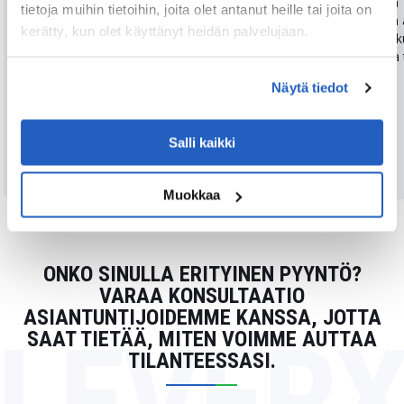
luotettavina ja valmiina
johdonmukaista ja
tietoja muihin tietoihin, joita olet antanut heille tai joita on
tukemaan
ajantasaista tietoa 
kerätty, kun olet käyttänyt heidän palvelujaan.
liiketoimintapäätöksiä. Näin
tarvittaessa - työnk
ollen tiimit käyttävät
pysyvät sujuvina ja
vähemmän aikaa tiedon
tehokkaana.
Näytä tiedot
etsimiseen ja enemmän aikaa
sen käyttämiseen.
Salli kaikki
KATSO LISÄÄ
KATSO LISÄÄ
Muokkaa
ONKO SINULLA ERITYINEN PYYNTÖ?
VARAA KONSULTAATIO
ASIANTUNTIJOIDEMME KANSSA, JOTTA
LEVER
SAAT TIETÄÄ, MITEN VOIMME AUTTAA
TILANTEESSASI.