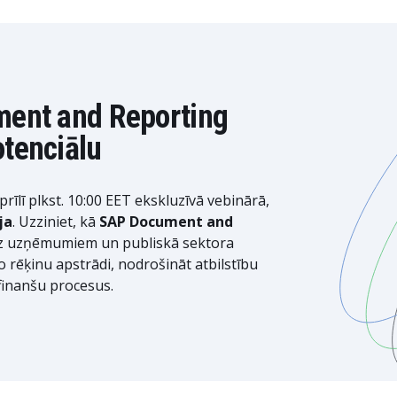
ment and Reporting
otenciālu
rīlī plkst. 10:00 EET ekskluzīvā vebinārā,
ja
. Uzziniet, kā
SAP Document and
z uzņēmumiem un publiskā sektora
 rēķinu apstrādi, nodrošināt atbilstību
inanšu procesus.