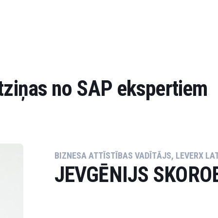
atziņas no SAP ekspertiem
BIZNESA ATTĪSTĪBAS VADĪTĀJS, LEVERX LA
JEVGĒNIJS SKORO