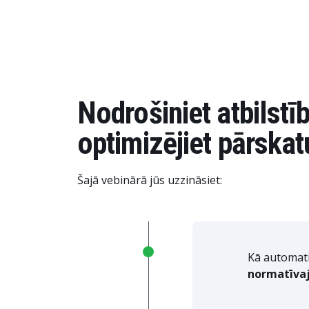
Nodrošiniet atbilstī
optimizējiet pārska
Šajā vebinārā jūs uzzināsiet:
Kā automatiz
normatīva