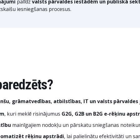
inājumi
palīdz
valsts pārvaldes iestādēm un publiskā sek
tskaišu iesniegšanas procesus.
 paredzēts?
anšu, grāmatvedības, atbilstības, IT un valsts pārvaldes
em
, kuri meklē risinājumus
G2G, G2B un B2G e-rēķinu apst
stību
mainīgajiem nodokļu un pārskatu sniegšanas noteiku
tomatizēt rēķinu apstrādi
, lai palielinātu efektivitāti un 