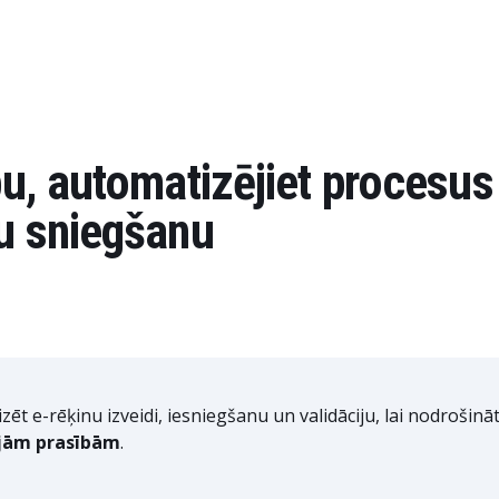
bu, automatizējiet procesus
tu sniegšanu
ēt e-rēķinu izveidi, iesniegšanu un validāciju, lai nodrošinā
jām prasībām
.