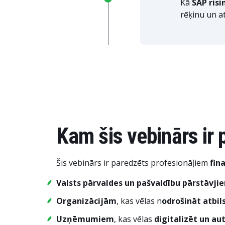
Kā
SAP ris
rēķinu un a
Kam šis vebinārs ir
Šis vebinārs ir paredzēts profesionāļiem
fin
Valsts pārvaldes un pašvaldību pārstāvji
Organizācijām
, kas vēlas n
odrošināt atbil
Uzņēmumiem
, kas vēlas
digitalizēt un au