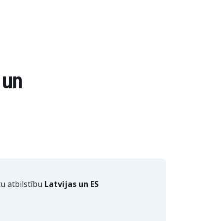
 un
tu atbilstību
Latvijas un ES