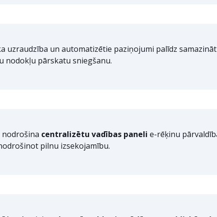
ika uzraudzība un automatizētie paziņojumi palīdz samazinā
u nodokļu pārskatu sniegšanu.
nodrošina
centralizētu vadības paneli
e-rēķinu pārvaldība
nodrošinot pilnu izsekojamību.