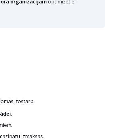
tora organizācijām
optimizēt e-
jomās, tostarp:
rādei
.
miem.
samazinātu izmaksas.