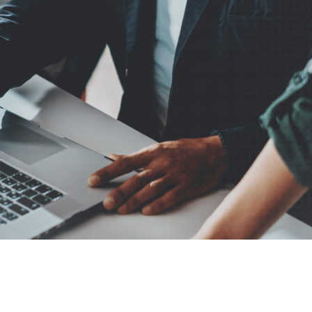
 Data Management Platform
itive user experiences with SAP
ION
ration Suite