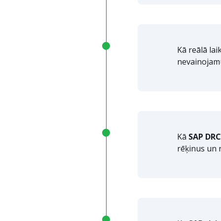
Kā reālā la
nevainojam
Kā
SAP DRC
rēķinus un 