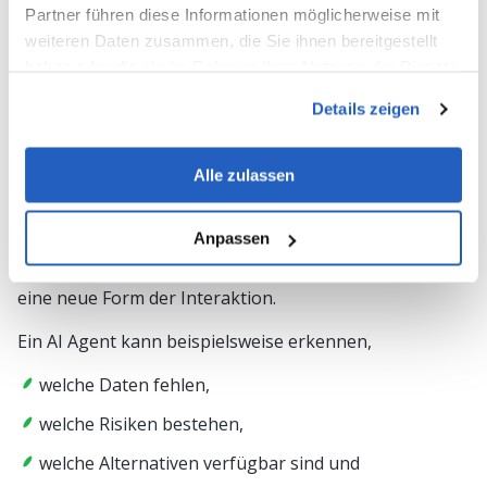
Moderne AI-Systeme können zusätzlich:
Partner führen diese Informationen möglicherweise mit
weiteren Daten zusammen, die Sie ihnen bereitgestellt
Kontext verstehen
haben oder die sie im Rahmen Ihrer Nutzung der Dienste
Informationen aus verschiedenen Quellen
gesammelt haben.
kombinieren
Details zeigen
Handlungsmöglichkeiten bewerten
Alle zulassen
Empfehlungen erstellen
Prozessschritte koordinieren
Anpassen
Erst durch diese Fähigkeiten entsteht die Grundlage für
eine neue Form der Interaktion.
Ein AI Agent kann beispielsweise erkennen,
welche Daten fehlen,
welche Risiken bestehen,
welche Alternativen verfügbar sind und