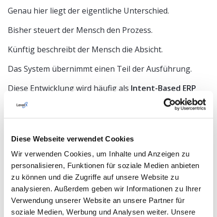
Genau hier liegt der eigentliche Unterschied.
Bisher steuert der Mensch den Prozess.
Künftig beschreibt der Mensch die Absicht.
Das System übernimmt einen Teil der Ausführung.
Diese Entwicklung wird häufig als
Intent-Based ERP
bezeichnet.
Der Begriff beschreibt einen grundlegenden Wandel:
Nicht die Benutzeroberfläche steht im Mittelpunkt.
Diese Webseite verwendet Cookies
Wir verwenden Cookies, um Inhalte und Anzeigen zu
Sondern das gewünschte Geschäftsergebnis.
personalisieren, Funktionen für soziale Medien anbieten
zu können und die Zugriffe auf unsere Website zu
Warum dieser Wandel möglich wird
analysieren. Außerdem geben wir Informationen zu Ihrer
Frühere ERP-Systeme konnten Prozesse ausführen.
Verwendung unserer Website an unsere Partner für
soziale Medien, Werbung und Analysen weiter. Unsere