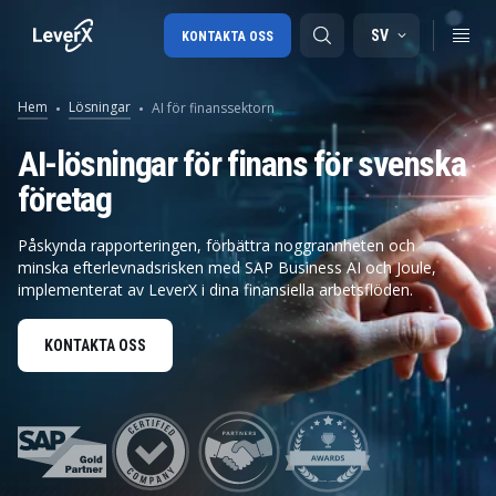
SV
KONTAKTA OSS
Hem
Lösningar
AI för finanssektorn
SAP-konsulttjänster
AI-lösningar för finans för svenska
företag
SAP Ariba
SAP EWM
Påskynda rapporteringen, förbättra noggrannheten och
minska efterlevnadsrisken med SAP Business AI och Joule,
implementerat av LeverX i dina finansiella arbetsflöden.
KONTAKTA OSS