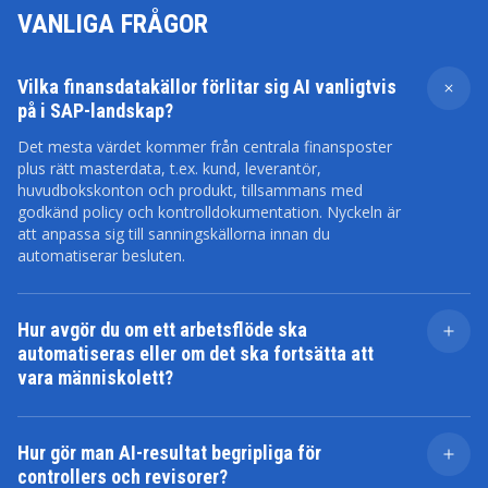
VANLIGA FRÅGOR
Vilka finansdatakällor förlitar sig AI vanligtvis
på i SAP-landskap?
Det mesta värdet kommer från centrala finansposter
plus rätt masterdata, t.ex. kund, leverantör,
huvudbokskonton och produkt, tillsammans med
godkänd policy och kontrolldokumentation. Nyckeln är
att anpassa sig till sanningskällorna innan du
automatiserar besluten.
Hur avgör du om ett arbetsflöde ska
automatiseras eller om det ska fortsätta att
vara människolett?
Vi tittar på risk, variabilitet och ansvarsskyldighet. Om
ett steg har stor inverkan på lagstiftningen, många
Hur gör man AI-resultat begripliga för
gränsfall eller kräver bedömning bör AI stödja
controllers och revisorer?
användaren, inte ersätta beslutet. Upprepbara steg