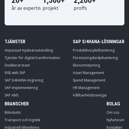
20+
1,500+
2,200+
år av expertis
projekt
proffs
TJÄNSTER
SAP S/4HANA-LÖSNINGAR
Anpassad mjukvaruutveckling
Produktlivscykelhantering
Tjänster för digital transformation
Försörjningskedjehantering
Dedikerat team
Ekonomistyrning
RISE with SAP
Asset Management
SAP S/4HANA-migrering
Spend Management
SAP-implementering
HR Management
SAP AMS
Hållbarhetslösningar
BRANSCHER
BOLAG
Bilindustri
Om oss
Transport och logistik
Nyhetsrum
Industriell tillverkning
Kontakter