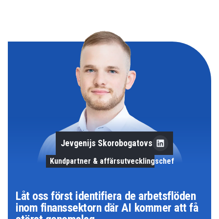
Jevgenijs Skorobogatovs
Kundpartner & affärsutvecklingschef
Låt oss först identifiera de arbetsflöden
inom finanssektorn där AI kommer att få