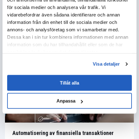
för sociala medier och analysera vår trafik. Vi
vidarebefordrar även sådana identifierare och annan
information från din enhet till de sociala medier och
annons- och analysföretag som vi samarbetar med.
Prediktiv analys och prognostisering
Dessa kan i sin tur kombinera informationen med annan
Vi förbättrar prognoserna med
SAP Analytics Cloud
information som du har tillhandahållit eller som de har
(SAC)
, med hjälp av prediktiv planering, scenarier och
samlat in när du har använt deras tjänster.
förarbaserade vyer. Joule stöder arbetsflödet genom att
hjälpa teamen att ställa frågor, tolka resultat och gå från
Visa detaljer
insikt till handling i SAP.
Tillåt alla
Anpassa
Automatisering av finansiella transaktioner