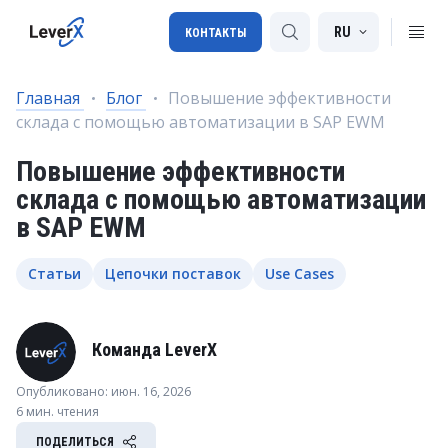
RU
КОНТАКТЫ
Главная
Блог
Повышение эффективности
склада с помощью автоматизации в SAP EWM
Внедрение SAP
Повышение эффективности
Лицензии SAP
склада с помощью автоматизации
SAP BTP
в SAP EWM
SAP Transportation Management
Статьи
Цепочки поставок
Use Cases
SAP SuccessFactors
Команда LeverX
Опубликовано: июн. 16, 2026
6 мин. чтения
ПОДЕЛИТЬСЯ