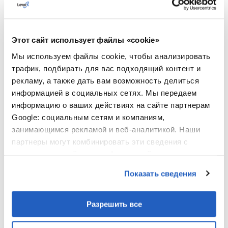
Интеллектуальные стратегии комплектации;
Автоматическое размещение товаров на
хранение;
Этот сайт использует файлы «cookie»
Мы используем файлы cookie, чтобы анализировать
Автоматическое пополнение запасов;
трафик, подбирать для вас подходящий контент и
Автоматизация циклической инвентаризации;
рекламу, а также дать вам возможность делиться
информацией в социальных сетях. Мы передаем
Автоматическая отгрузка товаров;
информацию о ваших действиях на сайте партнерам
Планирование загрузки и разгрузки через
Google: социальным сетям и компаниям,
доковые ворота;
занимающимся рекламой и веб-аналитикой. Наши
партнеры могут комбинировать эти сведения с
Интеграция с автоматизированным складским
предоставленной вами информацией, а также
оборудованием;
данными, которые они получили при использовании
Показать сведения
Автоматические уведомления и оповещения;
вами их сервисов.
Автоматизированная обработка возвратов;
Разрешить все
Автоматический кросс-докинг;