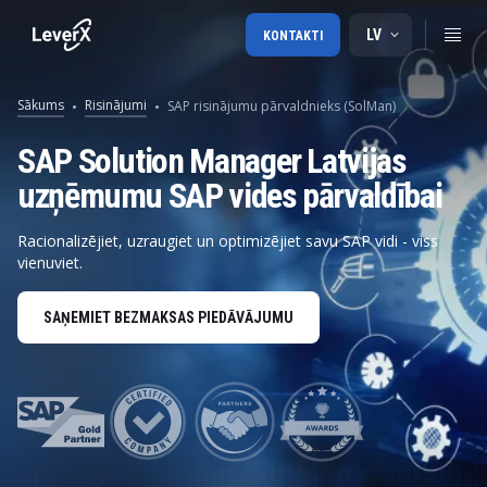
LV
KONTAKTI
Sākums
Risinājumi
SAP risinājumu pārvaldnieks (SolMan)
SAP Solution Manager Latvijas
uzņēmumu SAP vides pārvaldībai
Racionalizējiet, uzraugiet un optimizējiet savu SAP vidi - viss
vienuviet.
SAŅEMIET BEZMAKSAS PIEDĀVĀJUMU