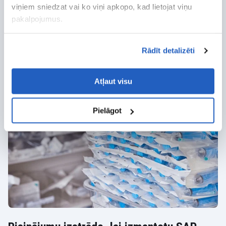
viņiem sniedzat vai ko viņi apkopo, kad lietojat viņu
pakalpojumus.
Rādīt detalizēti
Risinājumu izstrāde normatīvās atbilstības
integrēšanai
Atļaut visu
LeverX palīdzēja veicināt efektīvu un atbilstošu zāļu
piegādi.
Pielāgot