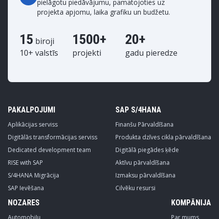
pielāgotu piedāvājumu, pamatojoties uz
projekta apjomu, laika grafiku un budžetu.
15
1500+
20+
biroji
10+ valstīs
projekti
gadu pieredze
PAKALPOJUMI
SAP S/4HANA
Aplikācijas serviss
Finanšu Pārvaldīšana
Digitālās transformācijas serviss
Produkta dzīves cikla pārvaldīšana
Dedicated development team
Digitālā piegādes ķēde
RISE with SAP
Aktīvu pārvaldīšana
S/4HANA Migrācija
Izmaksu pārvaldīšana
SAP Ievēšana
Cilvēku resursi
NOZARES
KOMPĀNIJA
Automobiļu
Par mums