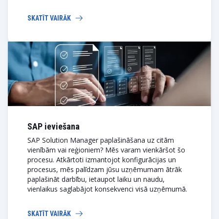
SKATĪT VAIRĀK
SAP ieviešana
SAP Solution Manager paplašināšana uz citām
vienībām vai reģioniem? Mēs varam vienkāršot šo
procesu. Atkārtoti izmantojot konfigurācijas un
procesus, mēs palīdzam jūsu uzņēmumam ātrāk
paplašināt darbību, ietaupot laiku un naudu,
vienlaikus saglabājot konsekvenci visā uzņēmumā.
SKATĪT VAIRĀK