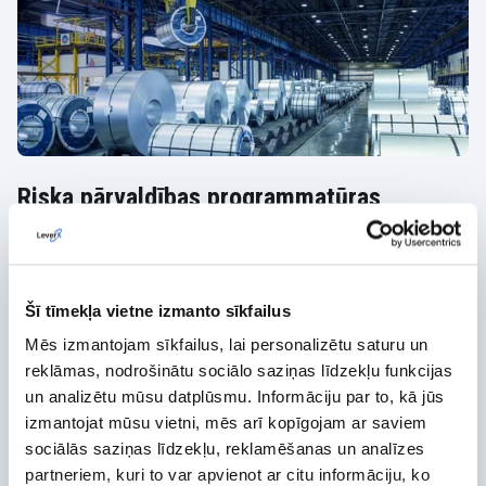
Riska pārvaldības programmatūras
izstrāde lielam metāla un kalnrūpniecības
uzņēmumam
LeverX piedalījās riska pārvaldības risinājuma izstrādē,
Šī tīmekļa vietne izmanto sīkfailus
kas uzlabotu klienta esošo sistēmu un sniegtu
Mēs izmantojam sīkfailus, lai personalizētu saturu un
uzņēmumam labākus un precīzākus rezultātus.
reklāmas, nodrošinātu sociālo saziņas līdzekļu funkcijas
un analizētu mūsu datplūsmu. Informāciju par to, kā jūs
izmantojat mūsu vietni, mēs arī kopīgojam ar saviem
sociālās saziņas līdzekļu, reklamēšanas un analīzes
partneriem, kuri to var apvienot ar citu informāciju, ko