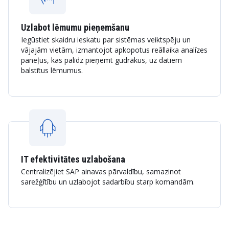
Uzlabot lēmumu pieņemšanu
Iegūstiet skaidru ieskatu par sistēmas veiktspēju un
vājajām vietām, izmantojot apkopotus reāllaika analīzes
paneļus, kas palīdz pieņemt gudrākus, uz datiem
balstītus lēmumus.
IT efektivitātes uzlabošana
Centralizējiet SAP ainavas pārvaldību, samazinot
sarežģītību un uzlabojot sadarbību starp komandām.