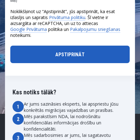
MB)
Noklikšķinot uz “Apstiprināt”, jūs apstiprināt, ka esat
izlasījis un sapratis
Privātuma politiku
. Šī vietne ir
aizsargāta ar reCAPTCHA, un uz to attiecas
Google Privātuma
politika un
Pakalpojumu sniegšanas
noteikumi.
Kas notiks tālāk?
Ar jums sazināsies eksperts, lai apspriestu jūsu
1
konkrētās migrācijas vajadzības un prasības.
Mēs parakstīsim NDA, lai nodrošinātu
2
konfidenciālas informācijas drošību un
konfidencialitāti.
Mēs sadarbosimies ar jums, lai sagatavotu
3