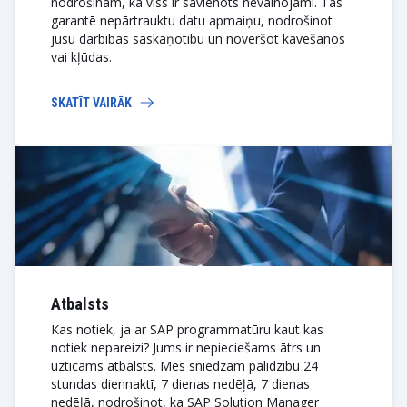
nodrošinām, ka viss ir savienots nevainojami. Tas
garantē nepārtrauktu datu apmaiņu, nodrošinot
jūsu darbības saskaņotību un novēršot kavēšanos
vai kļūdas.
SKATĪT VAIRĀK
Atbalsts
Kas notiek, ja ar SAP programmatūru kaut kas
notiek nepareizi? Jums ir nepieciešams ātrs un
uzticams atbalsts. Mēs sniedzam palīdzību 24
stundas diennaktī, 7 dienas nedēļā, 7 dienas
nedēļā, nodrošinot, ka SAP Solution Manager