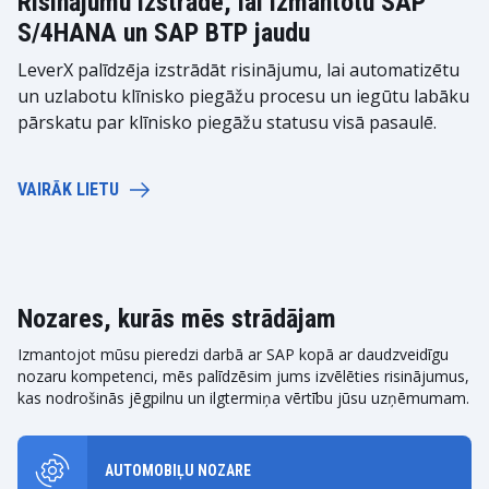
Risinājumu izstrāde, lai izmantotu SAP
S/4HANA un SAP BTP jaudu
LeverX palīdzēja izstrādāt risinājumu, lai automatizētu
un uzlabotu klīnisko piegāžu procesu un iegūtu labāku
pārskatu par klīnisko piegāžu statusu visā pasaulē.
VAIRĀK LIETU
Nozares, kurās mēs strādājam
Izmantojot mūsu pieredzi darbā ar SAP kopā ar daudzveidīgu
nozaru kompetenci, mēs palīdzēsim jums izvēlēties risinājumus,
kas nodrošinās jēgpilnu un ilgtermiņa vērtību jūsu uzņēmumam.
AUTOMOBIĻU NOZARE