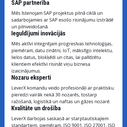
SAP partnerība
Mēs īstenojam SAP projektus pilnā ciklā un
sadarbojamies ar SAP esošo risinājumu izstrādē
un pilnveidošanā.
Ieguldījumi inovācijās
Mēs aktīvi integrējam progresīvas tehnoloģijas,
piemēram, datu zinātni, IoT, mākslīgo intelektu,
lielos datus, blokķēdi un citas, lai palīdzētu
klientiem efektīvi risināt viņu biznesa
izaicinājumus.
Nozaru eksperti
LeverX komandu veido profesionāļi ar praktisku
pieredzi vairāk nekā 30 nozarēs, tostarp
ražošanā, loģistikā un naftas un gāzes nozarē.
Kvalitāte un drošība
LeverX darbojas saskaņā ar starptautiskajiem
standartiem, piemēram, ISO 9001, ISO 27001, ISO