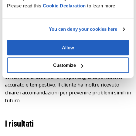
Please read this
Cookie
Declaration
to learn more.
Per tutta la durata dell'incarico, il team ha seguito le
migliori pratiche di gestione della qualità dei dati,
garantendo che tutte le modifiche mantenessero
You can deny your cookies here
l'integrità dei dati e fossero in linea con gli standard di
reporting del cliente.
Allow
Alla fine dell'incarico, MAHLE aveva un cruscotto SAC
perfettamente funzionante con una visibilità dei dati
Customize
ripristinata. Gli analisti e i controller potevano ora
contare su di esso per un reporting di esportazione
accurato e tempestivo. Il cliente ha inoltre ricevuto
chiare raccomandazioni per prevenire problemi simili in
futuro.
I risultati