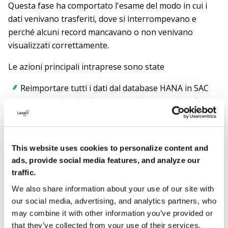
Questa fase ha comportato l'esame del modo in cui i
dati venivano trasferiti, dove si interrompevano e
perché alcuni record mancavano o non venivano
visualizzati correttamente.
Le azioni principali intraprese sono state
Reimportare tutti i dati dal database HANA in SAC
per garantire che il processo di importazione fosse
completo e che nessun record venisse rifiutato.
Correzione delle configurazioni dei lavori di SAC per
eliminare i parametri errati nel dashboard e
This website uses cookies to personalize content and
garantire la visualizzazione di informazioni
ads, provide social media features, and analyze our
accurate.
traffic.
We also share information about your use of our site with
Ripristino dei dati storici per garantire che i dati di
our social media, advertising, and analytics partners, who
esportazione degli anni attuali e precedenti fossero
may combine it with other information you’ve provided or
visibili e utilizzabili per l'analisi.
that they’ve collected from your use of their services.