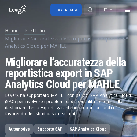
IT
CONTATTACI
Home
Portfolio
Migliorare l’accuratezza della reportistica export in SAP
Migrazione a SAP S/4HANA
Analytics Cloud per MAHLE
RISE with SAP
Migliorare l’accuratezza della
SAP Ariba
reportistica export in SAP
Digital Supply Chain
Analytics Cloud per MAHLE
LeverX ha supportato MAHLE con servizi SAP Analytics Cloud
(SAC) per risolvere i problemi di disponibilità dei dati nella
dashboard Tesla Export, garantendo report accurati e
favorendo decisioni basate sui dati.
Automotive
Supporto SAP
SAP Analytics Cloud