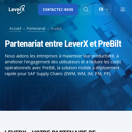
FR
CONTACTEZ-NOUS
Accueil
Partenariat
PreBilt
SAP S/4HANA migration
Partenariat entre LeverX et PreBilt
SAP Ariba
Nous aidons les entreprises à maximiser leur productivité, à
améliorer l'engagement des utilisateurs et à réduire les coûts
Digital Supply Chain
opérationnels avec PreBilt, la solution mobile à déploiement
rapide pour SAP Supply Chains (EWM, WM, IM, PM, PP).