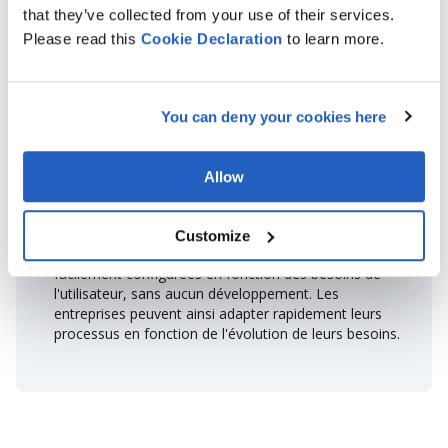
PreBilt fournit des données SAP en temps réel sous
that they’ve collected from your use of their services.
forme d'indicateurs clés directement sur les écrans
Please read this
Cookie
Declaration
to learn more.
de transaction, ce qui aide les utilisateurs à prendre
des décisions éclairées et à améliorer le contrôle de
la chaîne d'approvisionnement.
You can deny your cookies here
Allow
Flexibilité accrue
Customize
La disposition et l'apparence des écrans peuvent être
facilement configurées en fonction des besoins de
l'utilisateur, sans aucun développement. Les
entreprises peuvent ainsi adapter rapidement leurs
processus en fonction de l'évolution de leurs besoins.