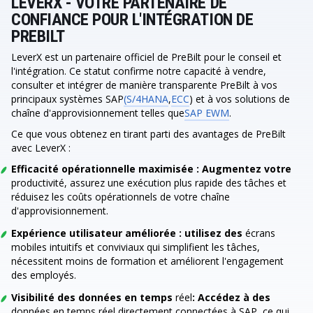
LEVERX - VOTRE PARTENAIRE DE
CONFIANCE POUR L'INTÉGRATION DE
PREBILT
LeverX est un partenaire officiel de PreBilt pour le conseil et
l'intégration. Ce statut confirme notre capacité à vendre,
consulter et intégrer de manière transparente PreBilt à vos
principaux systèmes SAP
(S/4HANA
,
ECC
) et à vos solutions de
chaîne d'approvisionnement telles que
SAP EWM
.
Ce que vous obtenez en tirant parti des avantages de PreBilt
avec LeverX :
Efficacité opérationnelle maximisée :
Augmentez votre
productivité, assurez une exécution plus rapide des tâches et
réduisez les coûts opérationnels de votre chaîne
d'approvisionnement.
Expérience utilisateur améliorée :
utilisez des
écrans
mobiles intuitifs et conviviaux qui simplifient les tâches,
nécessitent moins de formation et améliorent l'engagement
des employés.
Visibilité des données en temps
réel
:
Accédez à des
données en temps réel directement connectées à SAP, ce qui