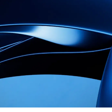
 Data Management Platform
itive user experiences with SAP
ION
ration Suite