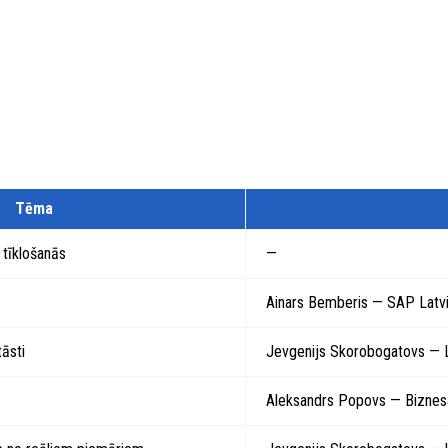
Tēma
 tīklošanās
—
Ainars Bemberis — SAP Latvi
tāsti
Jevgenijs Skorobogatovs — L
Aleksandrs Popovs — Biznesa