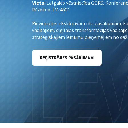
Data and Analytics
Vieta:
Latgales vēstniecība GORS, Konferenču z
Rēzekne, LV-4601
Sustainability Management
Pievienojies ekskluzīvam rīta pasākumam, kas
vadītājiem, digitālās transformācijas vadītāj
stratēģiskajiem lēmumu pieņēmējiem no da
REĢISTRĒJIES PASĀKUMAM