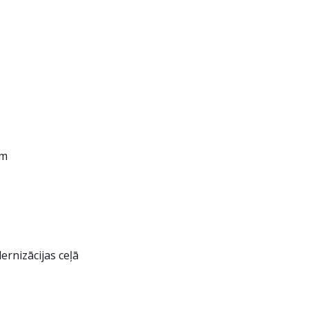
em
ernizācijas ceļā