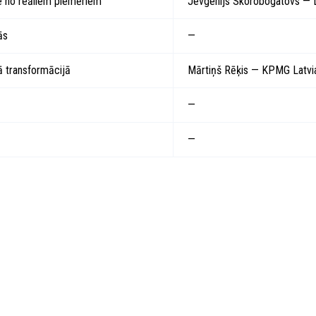
e no reāliem piemēriem
Jevgenijs Skorobogatovs — L
ās
—
jā transformācijā
Mārtiņš Rēķis — KPMG Latvi
—
—