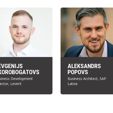
EVGENIJS
ALEKSANDRS
KOROBOGATOVS
POPOVS
siness Development
Business Architect, SAP
ector, LeverX
Latvia