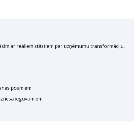
nāsim ar reāliem stāstiem par uzņēmumu transformāciju,
šanas posmiem
biznesa ieguvumiem