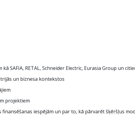
 kā SAFIA, RETAL, Schneider Electric, Eurasia Group un citi
strijās un biznesa kontekstos
ājiem
em projektiem
as finansēšanas iespējām un par to, kā pārvarēt šķēršļus mod