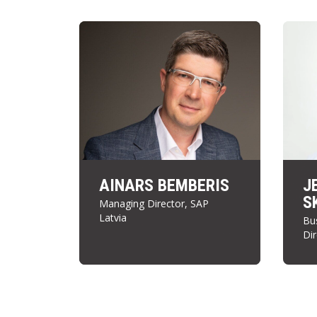
AINARS BEMBERIS
J
S
Managing Director, SAP
Latvia
Bu
Dir