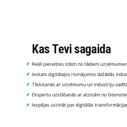
Kas Tevi sagaida
Reāli pieredzes stāsti no tādiem uzņēmumiem
Ieskats digitālajos risinājumos dažādās indu
Tīklošanās ar uzņēmumu un industriju vadīt
Ekspertu uzstāšanās ar atziņām no īstenoti
Iespējas uzzināt par digitālās transformācij