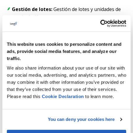
Gestión de lotes:
Gestión de lotes y unidades de
manipulación
Capacidades de inventario gestionado por lotes que
dan soporte a la trazabilidad, el cumplimiento y la
manipulación controlada de materiales.
This website uses cookies to personalize content and
ads, provide social media features, and analyze our
traffic.
Resultados
We also share information about your use of our site with
our social media, advertising, and analytics partners, who
Tras la migración de SAP WM a EWM, la empresa
may combine it with other information you’ve provided or
consiguió una mayor continuidad operativa, una mejor
that they’ve collected from your use of their services.
ejecución del almacén y una base escalable para el
Please read this
Cookie
Declaration
to learn more.
crecimiento futuro:
Completó la migración de SAP WM a SAP EWM
You can deny your cookies here
integrado sin interrumpir las operaciones
empresariales.