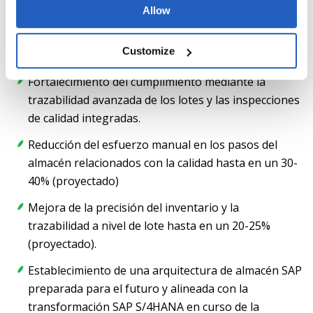
Allow
Mejora de la eficiencia del almacén gracias a la
racionalización de los flujos de ejecución y a una
Customize
mayor transparencia de los procesos.
Fortalecimiento del cumplimiento mediante la
trazabilidad avanzada de los lotes y las inspecciones
de calidad integradas.
Reducción del esfuerzo manual en los pasos del
almacén relacionados con la calidad hasta en un 30-
40% (proyectado)
Mejora de la precisión del inventario y la
trazabilidad a nivel de lote hasta en un 20-25%
(proyectado).
Establecimiento de una arquitectura de almacén SAP
preparada para el futuro y alineada con la
transformación SAP S/4HANA en curso de la