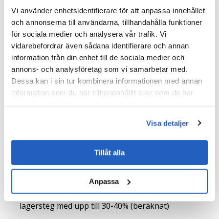
Resultat
Vi använder enhetsidentifierare för att anpassa innehållet
och annonserna till användarna, tillhandahålla funktioner
Efter migreringen från SAP WM till EWM fick företaget
för sociala medier och analysera vår trafik. Vi
en starkare operativ kontinuitet, förbättrad
vidarebefordrar även sådana identifierare och annan
lagerhantering och en skalbar grund för framtida
information från din enhet till de sociala medier och
tillväxt:
annons- och analysföretag som vi samarbetar med.
Dessa kan i sin tur kombinera informationen med annan
Slutförde migreringen från SAP WM till inbäddad
information som du har tillhandahållit eller som de har
SAP EWM utan att störa affärsverksamheten
samlat in när du har använt deras tjänster.
Förbättrad lagereffektivitet genom
Visa detaljer
strömlinjeformade exekveringsflöden och bättre
processtransparens
Tillåt alla
Stärkt efterlevnad genom avancerad spårbarhet av
batcher och integrerade kvalitetsinspektioner
Anpassa
Minskad manuell arbetsinsats i kvalitetsrelaterade
lagersteg med upp till 30-40% (beräknat)