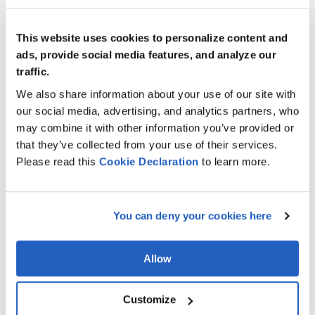
indican a continuación:
This website uses cookies to personalize content and
Adopción por el mercado y ampliación de
ads, provide social media features, and analyze our
las funcionalidades del sistema
traffic.
Fiori y enfoques genéricos (UI5/ basado
We also share information about your use of our site with
en navegador)
our social media, advertising, and analytics partners, who
may combine it with other information you’ve provided or
Desarrollo de aplicaciones nativas
that they’ve collected from your use of their services.
(Android/iOS/Otros)
Please read this
Cookie
Declaration
to learn more.
Despliegue: On-Premise/ BTP
Entre las capacidades clave previstas también se
You can deny your cookies here
incluyen las siguientes
Diferentes modos de trabajo para la carga:
Allow
carga y entrega manual, guiada por el
sistema y asistida por el sistema de trenes de
Customize
ruta.