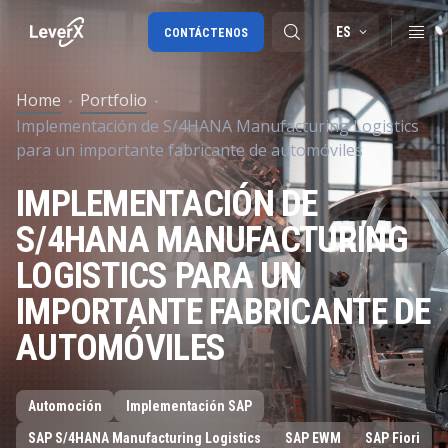
ES
CONTÁCTENOS
Home
Portfolio
Implementación de S/4HANA Manufacturing Logistics
Migración a SAP S/4HANA
para un importante fabricante de automóviles
RISE with SAP
IMPLEMENTACIÓN DE
SAP Ariba
S/4HANA MANUFACTURING
Cadena de Suministro Digital
LOGISTICS PARA UN
IMPORTANTE FABRICANTE DE
AUTOMÓVILES
Automoción
Implementación SAP
SAP S/4HANA Manufacturing Logistics
SAP EWM
SAP Fiori