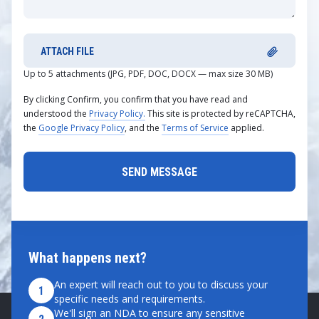
ATTACH FILE
Up to 5 attachments (JPG, PDF, DOC, DOCX — max size 30 MB)
By clicking Confirm, you confirm that you have read and
understood the
Privacy Policy.
This site is protected by reCAPTCHA,
the
Google Privacy Policy
, and the
Terms of Service
applied.
What happens next?
An expert will reach out to you to discuss your
1
specific needs and requirements.
We'll sign an NDA to ensure any sensitive