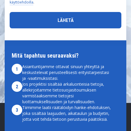
käyttöehdoilla
.
Mitä tapahtuu seuraavaksi?
Asiantuntijamme ottavat sinuun yhteyttä ja
1
keskustelevat perusteellisesti erityistarpeistasi
ja -vaatimuksistasi.
Jos projektisi sisältää arkaluonteisia tietoja,
2
allekirjoitamme tietosuojasitoumuksen
varmistaaksemme tietojesi
luottamuksellisuuden ja turvallisuuden.
Tiimimme laatii räätälöidyn hanke-ehdotuksen,
3
joka sisältää laajuuden, aikataulun ja budjetin,
jotta voit tehdä tietoon perustuvia päätöksiä.