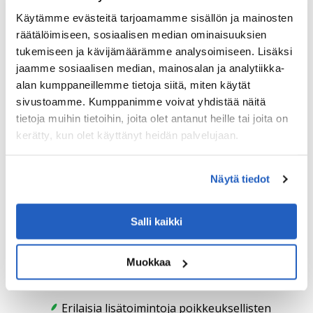
(UI5/selainpohjainen).
Käytämme evästeitä tarjoamamme sisällön ja mainosten
Natiivien sovellusten kehittäminen
räätälöimiseen, sosiaalisen median ominaisuuksien
(Android/iOS/muut).
tukemiseen ja kävijämäärämme analysoimiseen. Lisäksi
jaamme sosiaalisen median, mainosalan ja analytiikka-
Käyttöönotto: On-Premise/ BTP
alan kumppaneillemme tietoja siitä, miten käytät
sivustoamme. Kumppanimme voivat yhdistää näitä
Suunniteltuihin keskeisiin ominaisuuksiin kuuluvat
tietoja muihin tietoihin, joita olet antanut heille tai joita on
myös seuraavat:
kerätty, kun olet käyttänyt heidän palvelujaan.
Erilaiset lastaustavat: manuaalinen,
järjestelmäohjattu ja järjestelmätuettu
Näytä tiedot
reittijunien lastaaminen ja toimittaminen.
Erilaiset toimitustavat: Kierros, pysäytys,
Salli kaikki
roskakori ja huolto.
Erilaiset todentamiskohteet: Esim. kierrokset,
Muokkaa
pysäkit, HU.
Erilaisia lisätoimintoja poikkeuksellisten