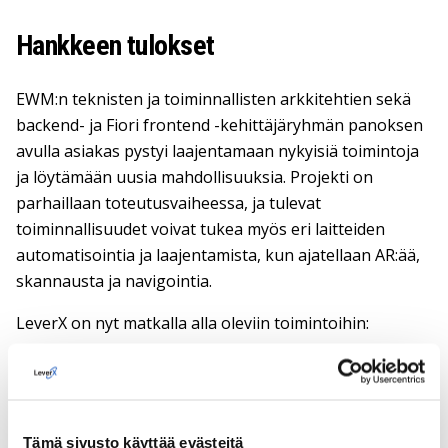
Hankkeen tulokset
EWM:n teknisten ja toiminnallisten arkkitehtien sekä
backend- ja Fiori frontend -kehittäjäryhmän panoksen
avulla asiakas pystyi laajentamaan nykyisiä toimintoja
ja löytämään uusia mahdollisuuksia. Projekti on
parhaillaan toteutusvaiheessa, ja tulevat
toiminnallisuudet voivat tukea myös eri laitteiden
automatisointia ja laajentamista, kun ajatellaan AR:ää,
skannausta ja navigointia.
LeverX on nyt matkalla alla oleviin toimintoihin:
Markkinoille saattaminen ja järjestelmän
toiminnallisuuden laajentaminen edelleen.
Fiori ja yleiset lähestymistavat
Tämä sivusto käyttää evästeitä