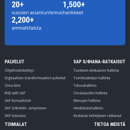
20+
1,500+
vuosien asiantuntemus
hankkeet
2,200+
ammattilaista
PALVELUT
SAP S/4HANA-RATKAISUT
Ohjelmistokehitys
Tuotteen elinkaaren hallinta
Digitaalisen transformaation palvelut
Toimitusketjun hallinta
Oma tiimi
Taloushallinto
RISE with SAP
Omaisuuden hallinta
SAP-konsultointi
Menojen hallinta
SAP S/4HANA -siirtyminen
Henkilöstöhallinto
SAP-toteutus
Kestävän kehityksen ratkaisut
TOIMIALAT
TIETOA MEISTÄ