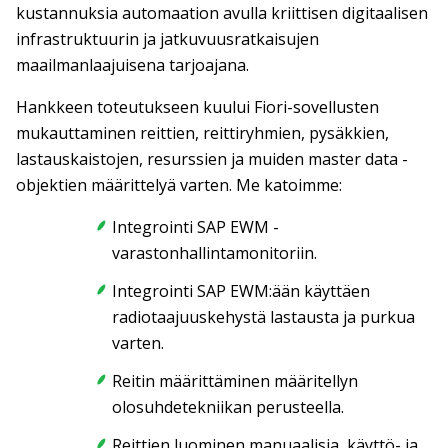
kustannuksia automaation avulla kriittisen digitaalisen
infrastruktuurin ja jatkuvuusratkaisujen
maailmanlaajuisena tarjoajana.
Hankkeen toteutukseen kuului Fiori-sovellusten
mukauttaminen reittien, reittiryhmien, pysäkkien,
lastauskaistojen, resurssien ja muiden master data -
objektien määrittelyä varten. Me katoimme:
Integrointi SAP EWM -
varastonhallintamonitoriin.
Integrointi SAP EWM:ään käyttäen
radiotaajuuskehystä lastausta ja purkua
varten.
Reitin määrittäminen määritellyn
olosuhdetekniikan perusteella.
Reittien luominen manuaalisia, käyttö- ja