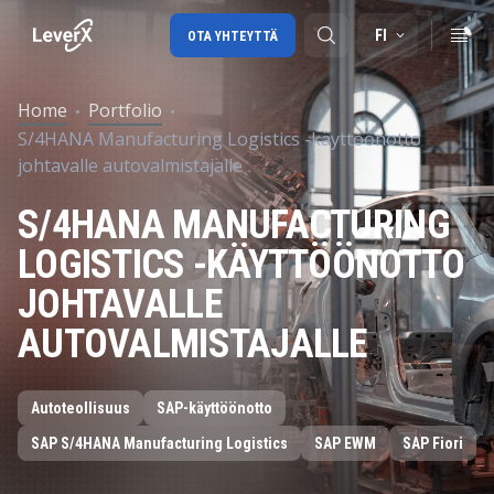
FI
OTA YHTEYTTÄ
Home
Portfolio
S/4HANA Manufacturing Logistics -käyttöönotto
SAP-tuki
johtavalle autovalmistajalle
SAP-konsultointi
S/4HANA MANUFACTURING
SAP Ariba
LOGISTICS -KÄYTTÖÖNOTTO
SAP EWM
JOHTAVALLE
AUTOVALMISTAJALLE
Autoteollisuus
SAP-käyttöönotto
SAP S/4HANA Manufacturing Logistics
SAP EWM
SAP Fiori