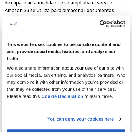
de capacidad a medida que se ampliaba el servicio.
Amazon S3 se utiliza para almacenar documentos
legales y archivos relacionados, facilitando su gestión y
disponibilidad fiable, con protección de datos
gestionada a nivel de infraestructura.
This website uses cookies to personalize content and
Desarrollo back-end: Python
ads, provide social media features, and analyze our
El back-end se implementó en Python para mantener la
traffic.
lógica del sistema sencilla y adaptable a medida que
We also share information about your use of our site with
evolucionaban los requisitos. Esta elección facilitó el
our social media, advertising, and analytics partners, who
procesamiento de solicitudes, la generación de
may combine it with other information you’ve provided or
that they’ve collected from your use of their services.
documentos y las integraciones sin añadir complejidad
Please read this
Cookie
Declaration
to learn more.
innecesaria al flujo de trabajo.
Desarrollo front-end: JavaScript, React
You can deny your cookies here
La interfaz de usuario se diseñó para facilitar a los
clientes el trabajo diario con la plataforma. JavaScript y