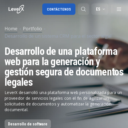
ES
CONTÁCTENOS
Home
Portfolio
Desarrollo de un sistema CRM para el sector legal
Migración a SAP S/4HANA
Desarrollo de una plataforma
RISE with SAP
web para la generación y
SAP Ariba
gestión segura de documentos
Cadena de Suministro Digital
legales
LeverX desarrolló una plataforma web personalizada para un
proveedor de servicios legales con el fin de agilizar las
solicitudes de documentos y automatizar la generación
documental.
Desarrollo de software