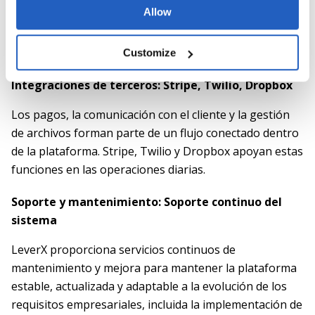
Allow
React se utilizaron para soportar diseños responsivos
y mantener las interacciones consistentes a través de
diferentes dispositivos.
Customize
Integraciones de terceros: Stripe, Twilio, Dropbox
Los pagos, la comunicación con el cliente y la gestión
de archivos forman parte de un flujo conectado dentro
de la plataforma. Stripe, Twilio y Dropbox apoyan estas
funciones en las operaciones diarias.
Soporte y mantenimiento: Soporte continuo del
sistema
LeverX proporciona servicios continuos de
mantenimiento y mejora para mantener la plataforma
estable, actualizada y adaptable a la evolución de los
requisitos empresariales, incluida la implementación de