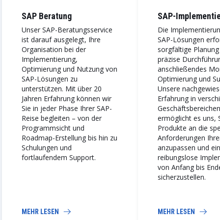
SAP Beratung
SAP-Implementi
Unser SAP-Beratungsservice
Die Implementieru
ist darauf ausgelegt, Ihre
SAP-Lösungen erfo
Organisation bei der
sorgfältige Planung
Implementierung,
präzise Durchführu
Optimierung und Nutzung von
anschließendes Mon
SAP-Lösungen zu
Optimierung und Su
unterstützen. Mit über 20
Unsere nachgewie
Jahren Erfahrung können wir
Erfahrung in versc
Sie in jeder Phase Ihrer SAP-
Geschäftsbereiche
Reise begleiten – von der
ermöglicht es uns,
Programmsicht und
Produkte an die spe
Roadmap-Erstellung bis hin zu
Anforderungen Ihre
Schulungen und
anzupassen und ei
fortlaufendem Support.
reibungslose Imple
von Anfang bis End
sicherzustellen.
MEHR LESEN
MEHR LESEN