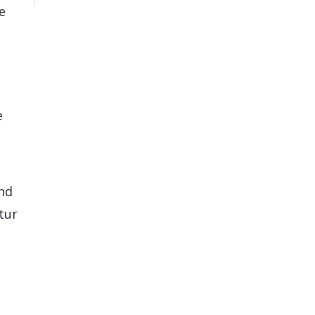
e
e
und
tur