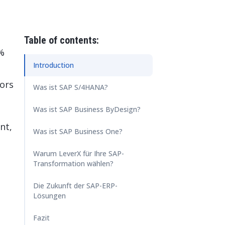
HE INTELLIGENZ
r Betrieb Ihrer SAP-Systemlandschaft
rvices
ore & AI Launchpad
nutzererlebnisse mit SAP Fiori gestalten
Table of contents:
%
Introduction
ors
Was ist SAP S/4HANA?
Was ist SAP Business ByDesign?
nt,
Was ist SAP Business One?
Warum LeverX für Ihre SAP-
Transformation wählen?
Die Zukunft der SAP-ERP-
Lösungen
Fazit