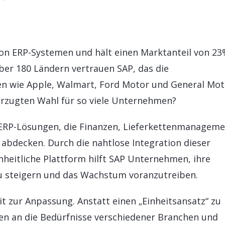
SAP BTP ABAP Environment
KÜNSTLIC
Support und Wartung für Ihre SAP-Lösungen
Reibungslose
SAP Fiori
SAP AI Se
SAP-Lizenzen
SAP Fiori
INTEGRATION
SAP AI C
Beratung, Auswahl und Vertrieb von SAP-Lizenzen
Intuitive Be
SAP Integration Suite
von ERP-Systemen und hält einen Marktanteil von 23
ber 180 Ländern vertrauen SAP, das die
n wie Apple, Walmart, Ford Motor und General Mot
orzugten Wahl für so viele Unternehmen?
 ERP-Lösungen, die Finanzen, Lieferkettenmanageme
abdecken. Durch die nahtlose Integration dieser
nheitliche Plattform hilft SAP Unternehmen, ihre
 zu steigern und das Wachstum voranzutreiben.
it zur Anpassung. Anstatt einen „Einheitsansatz“ zu
en an die Bedürfnisse verschiedener Branchen und