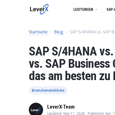
LEISTUNGEN
SAP-
SAP SERVICES
BUSINESS TECHNOLOGY PLATFORM
SUCCESS STORIES
Startseite
Blog
SAP S/4HANA vs. SAP Bu
ENGINEERING SERVICES
BUSINESS DATA CLOUD
PRODUKTE
SAP S/4HANA vs. 
SAP IN DER CLOUD
SAP S/4HANA LÖSUNGEN
vs. SAP Business 
Produktlebenszyklusmanagement
das am besten zu 
KÜNSTLICHE INTELLIGENZ (KI)
Digitale Lieferkette
Brancheneinblicke
Ausgabenmanagement
Finanzverwaltung
LeverX-Team
Vermögensverwaltung
Updated: Mai 11, 2026 ·
Published: Apr. 