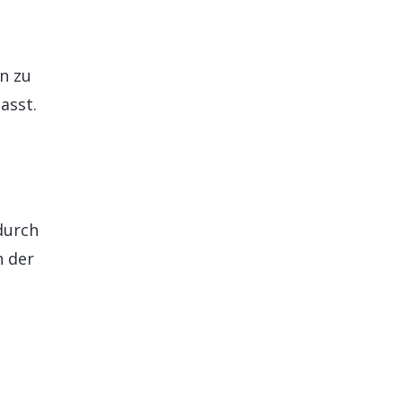
n zu
asst.
durch
n der