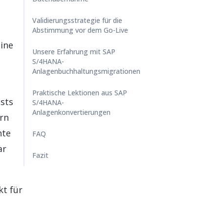
Validierungsstrategie für die
Abstimmung vor dem Go-Live
ine
Unsere Erfahrung mit SAP
S/4HANA-
Anlagenbuchhaltungsmigrationen
Praktische Lektionen aus SAP
sts
S/4HANA-
Anlagenkonvertierungen
ern
nte
FAQ
ar
Fazit
kt für