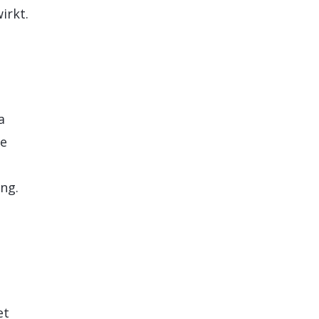
irkt.
a
te
ng.
et