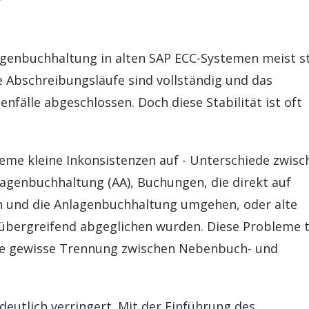
SAP BTP ABAP Environment
KÜNSTLIC
Support und Wartung für Ihre SAP-Lösungen
Reibungslose
SAP Fiori
SAP AI Se
SAP-Lizenzen
SAP Fiori
INTEGRATION
SAP AI C
Beratung, Auswahl und Vertrieb von SAP-Lizenzen
Intuitive Be
lagenbuchhaltung in alten SAP ECC-Systemen meist st
SAP Integration Suite
ie Abschreibungsläufe sind vollständig und das
fälle abgeschlossen. Doch diese Stabilität ist oft
teme kleine Inkonsistenzen auf - Unterschiede zwisc
lagenbuchhaltung (AA), Buchungen, die direkt auf
nd die Anlagenbuchhaltung umgehen, oder alte
lübergreifend abgeglichen wurden. Diese Probleme 
ine gewisse Trennung zwischen Nebenbuch- und
eutlich verringert. Mit der Einführung des