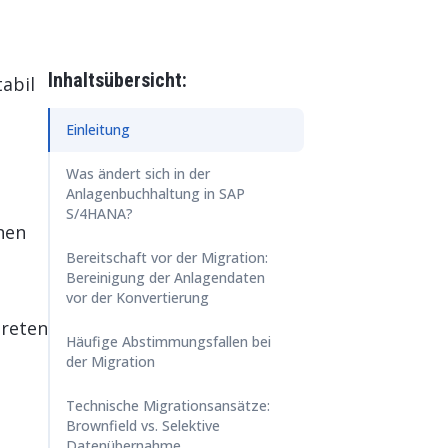
HE INTELLIGENZ
r Betrieb Ihrer SAP-Systemlandschaft
rvices
ore & AI Launchpad
nutzererlebnisse mit SAP Fiori gestalten
Inhaltsübersicht:
abil
Einleitung
Was ändert sich in der
Anlagenbuchhaltung in SAP
S/4HANA?
hen
Bereitschaft vor der Migration:
Bereinigung der Anlagendaten
vor der Konvertierung
treten
Häufige Abstimmungsfallen bei
der Migration
Technische Migrationsansätze:
Brownfield vs. Selektive
Datenübernahme