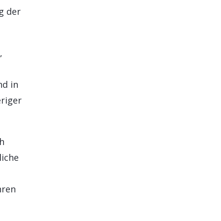
g der
,
nd in
riger
ch
liche
hren