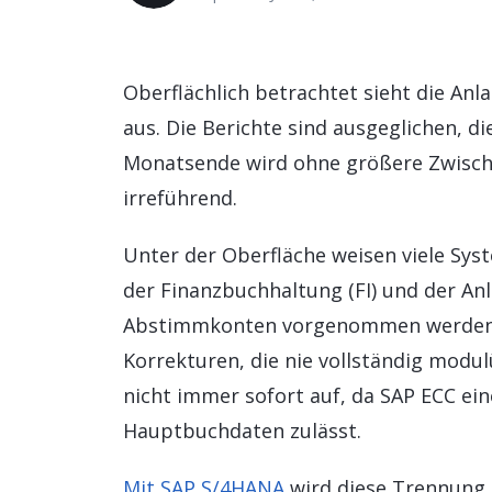
Personalmanagement
Daten und Analysen
Oberflächlich betrachtet sieht die An
Nachhaltigkeitslösungen
aus. Die Berichte sind ausgeglichen, d
Monatsende wird ohne größere Zwischen
irreführend.
Unter der Oberfläche weisen viele Sys
der Finanzbuchhaltung (FI) und der An
Abstimmkonten vorgenommen werden u
Korrekturen, die nie vollständig modu
nicht immer sofort auf, da SAP ECC e
Hauptbuchdaten zulässt.
Mit SAP S/4HANA
wird diese Trennung d