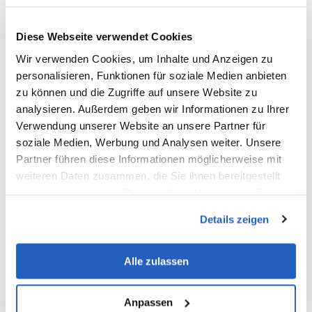
06.09.2026
15 min read
·
Das Ende der SAP-Transaktion? Wie
Diese Webseite verwendet Cookies
AI Agents die Benutzeroberfläche
Wir verwenden Cookies, um Inhalte und Anzeigen zu
verändern
personalisieren, Funktionen für soziale Medien anbieten
zu können und die Zugriffe auf unsere Website zu
analysieren. Außerdem geben wir Informationen zu Ihrer
Brancheneinblicke
Verwendung unserer Website an unsere Partner für
soziale Medien, Werbung und Analysen weiter. Unsere
Partner führen diese Informationen möglicherweise mit
weiteren Daten zusammen, die Sie ihnen bereitgestellt
haben oder die sie im Rahmen Ihrer Nutzung der Dienste
gesammelt haben.
Details zeigen
Alle zulassen
Anpassen