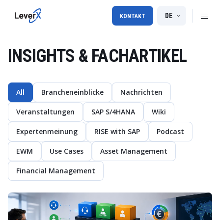
DE
KONTAKT
INSIGHTS & FACHARTIKEL
All
Brancheneinblicke
Nachrichten
Veranstaltungen
SAP S/4HANA
Wiki
Expertenmeinung
RISE with SAP
Podcast
EWM
Use Cases
Asset Management
Financial Management