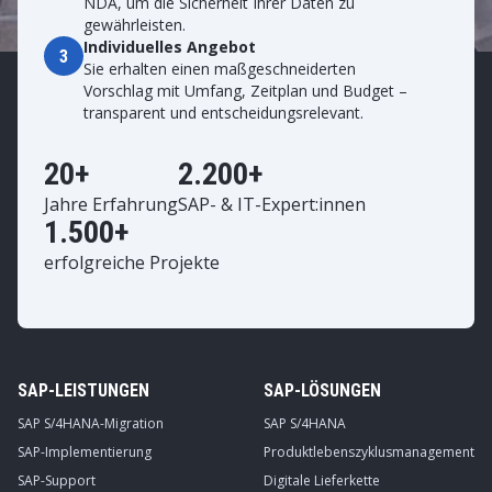
NDA, um die Sicherheit Ihrer Daten zu
gewährleisten.
Individuelles Angebot
3
Sie erhalten einen maßgeschneiderten
Vorschlag mit Umfang, Zeitplan und Budget –
transparent und entscheidungsrelevant.
20+
2.200+
Jahre Erfahrung
SAP- & IT-Expert:innen
1.500+
erfolgreiche Projekte
SAP-LEISTUNGEN
SAP-LÖSUNGEN
SAP S/4HANA-Migration
SAP S/4HANA
SAP-Implementierung
Produktlebenszyklusmanagement
SAP-Support
Digitale Lieferkette