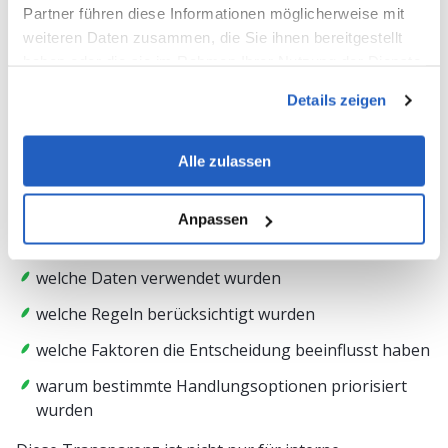
Partner führen diese Informationen möglicherweise mit
risikobasiert gestalten.
weiteren Daten zusammen, die Sie ihnen bereitgestellt
haben oder die sie im Rahmen Ihrer Nutzung der Dienste
Transparenz und Nachvollziehbarkeit werden
geschäftskritisch
gesammelt haben.
Details zeigen
Eine weitere Herausforderung betrifft die
Nachvollziehbarkeit von Entscheidungen.
Alle zulassen
Wenn ein AI Agent eine Empfehlung ausspricht oder
einen Prozessschritt auslöst, müssen Unternehmen
Anpassen
verstehen können:
welche Daten verwendet wurden
welche Regeln berücksichtigt wurden
welche Faktoren die Entscheidung beeinflusst haben
warum bestimmte Handlungsoptionen priorisiert
wurden