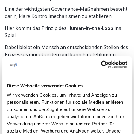
Eine der wichtigsten Governance-Maßnahmen besteht
darin, klare Kontrollmechanismen zu etablieren.
Hier kommt das Prinzip des
Human-in-the-Loop
ins
Spiel.
Dabei bleibt ein Mensch an entscheidenden Stellen des
Prozesses eingebunden und kann Empfehlungen
überprüfen, bestätigen oder ablehnen.
Nicht jede Entscheidung benötigt dieselbe Form der
Kontrolle.
Diese Webseite verwendet Cookies
Die Freigabe einer Reisekostenabrechnung stellt
Wir verwenden Cookies, um Inhalte und Anzeigen zu
andere Anforderungen als eine
personalisieren, Funktionen für soziale Medien anbieten
Beschaffungsentscheidung mit hohem
zu können und die Zugriffe auf unsere Website zu
Einkaufsvolumen oder eine Änderung kritischer
analysieren. Außerdem geben wir Informationen zu Ihrer
Produktionsparameter.
Verwendung unserer Website an unsere Partner für
soziale Medien, Werbung und Analysen weiter. Unsere
Deshalb sollten Unternehmen Governance-Regeln