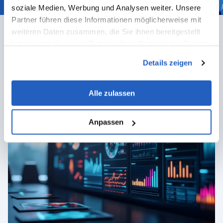
soziale Medien, Werbung und Analysen weiter. Unsere
Partner führen diese Informationen möglicherweise mit
weiteren Daten zusammen, die Sie ihnen bereitgestellt
haben oder die sie im Rahmen Ihrer Nutzung der Dienste
gesammelt haben.
Featured articles
Details zeigen
ALL ARTICLES
Alle zulassen
Anpassen