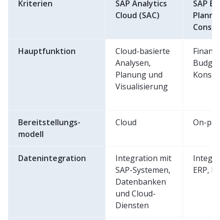
Kriterien
SAP Analytics
SAP Bu
Cloud (SAC)
Planni
Consol
Hauptfunktion
Cloud-basierte
Finanz
Analysen,
Budget
Planung und
Konso
Visualisierung
Bereitstellungs-
Cloud
On-pre
modell
Datenintegration
Integration mit
Integra
SAP-Systemen,
ERP, B
Datenbanken
und Cloud-
Diensten