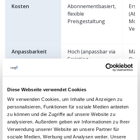
Kosten
Abonnementbasiert,
Ersc
flexible
(Ab
Preisgestaltung
Mode
Vers
Anpassbarkeit
Hoch (anpassbar via
Mäßi
Scripting,
Quer
Datenmodelle und
Date
Anwendungen)
eini
Anp
Diese Webseite verwendet Cookies
Wir verwenden Cookies, um Inhalte und Anzeigen zu
Wie Sie sehen können, gibt es nach wie vor
personalisieren, Funktionen für soziale Medien anbieten
Unterschiede zwischen diesen Systemen, und
zu können und die Zugriffe auf unsere Website zu
Unternehmen sollten je nach ihren Bedürfnissen und
analysieren. Außerdem geben wir Informationen zu Ihrer
Budgets eine Auswahl treffen. SAC, wahrscheinlich die
Verwendung unserer Website an unsere Partner für
fortschrittlichste und vielseitigste cloud-basierte
soziale Medien, Werbung und Analysen weiter. Unsere