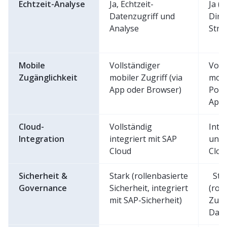
Echtzeit-Analyse
Ja, Echtzeit-
Ja (m
Datenzugriff und
Dire
Analyse
Stre
Mobile
Vollständiger
Voll
Zugänglichkeit
mobiler Zugriff (via
mobil
App oder Browser)
Powe
Ap
Cloud-
Vollständig
Inte
Integration
integriert mit SAP
und 
Cloud
Clo
Sicherheit &
Stark (rollenbasierte
Sta
Governance
Sicherheit, integriert
(rol
mit SAP-Sicherheit)
Zugr
Dat