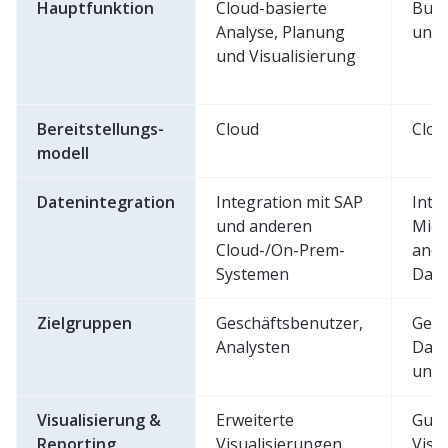
Hauptfunktion
Cloud-basierte
Busi
Analyse, Planung
und 
und Visualisierung
Bereitstellungs-
Cloud
Clou
modell
Datenintegration
Integration mit SAP
Inte
und anderen
Micr
Cloud-/On-Prem-
ande
Systemen
Dat
Zielgruppen
Geschäftsbenutzer,
Gesc
Analysten
Date
un
Visualisierung &
Erweiterte
Gute
Reporting
Visualisierungen
Visu