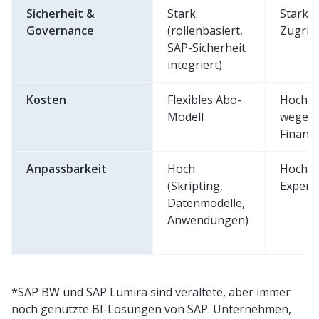
Sicherheit &
Stark
Stark (
Governance
(rollenbasiert,
Zugrif
SAP-Sicherheit
integriert)
Kosten
Flexibles Abo-
Hoch (
Modell
wegen
Finan
Anpassbarkeit
Hoch
Hoch (
(Skripting,
Exper
Datenmodelle,
Anwendungen)
*SAP BW und SAP Lumira sind veraltete, aber immer
noch genutzte BI-Lösungen von SAP. Unternehmen,