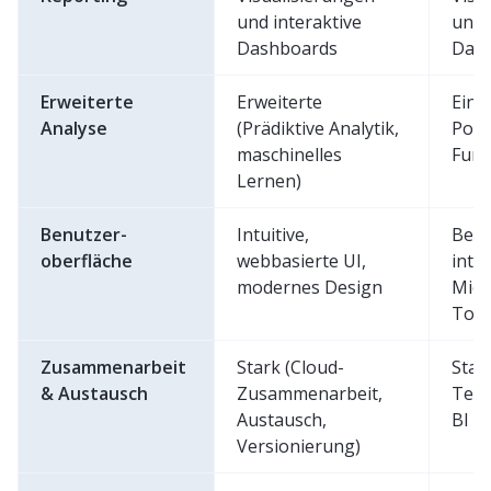
und interaktive
und 
Dashboards
Das
Erweiterte
Erweiterte
Eing
Analyse
(Prädiktive Analytik,
Powe
maschinelles
Funk
Lernen)
Benutzer-
Intuitive,
Benu
oberfläche
webbasierte UI,
integ
modernes Design
Micr
Too
Zusammenarbeit
Stark (Cloud-
Star
& Austausch
Zusammenarbeit,
Teil
Austausch,
BI S
Versionierung)