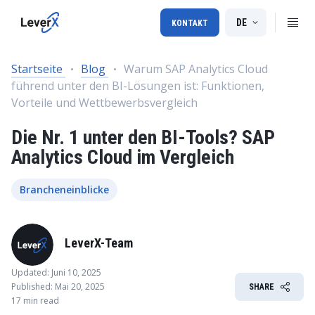
DE
KONTAKT
Startseite
Blog
Warum SAP Analytics Cloud
führend unter den BI-Lösungen ist: Funktionen,
Vorteile und Wettbewerbsvergleich
Die Nr. 1 unter den BI-Tools? SAP
Analytics Cloud im Vergleich
Brancheneinblicke
LeverX-Team
Updated: Juni 10, 2025
Published: Mai 20, 2025
SHARE
17 min read