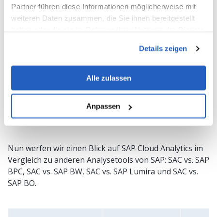
Lösung für Analysen und Planung, ist für
Partner führen diese Informationen möglicherweise mit
Unternehmen jeder Größe und jedes Teams geeignet.
weiteren Daten zusammen, die Sie ihnen bereitgestellt
Power BI und Anaplan bieten zwar weniger Flexibilität,
haben oder die sie im Rahmen Ihrer Nutzung der Dienste
bieten jedoch starke Funktionen für Finanzteams.
gesammelt haben.
Details zeigen
Tableau ist bekannt für seine leistungsstarken und
flexiblen Visualisierungsfunktionen, und Qlik Sense
konzentriert sich auf Self-Service-BI und interaktive
Alle zulassen
Visualisierungen.
Anpassen
SAC vs. andere SAP-Analyse-Lösungen
Nun werfen wir einen Blick auf SAP Cloud Analytics im
Vergleich zu anderen Analysetools von SAP: SAC vs. SAP
BPC, SAC vs. SAP BW, SAC vs. SAP Lumira und SAC vs.
SAP BO.