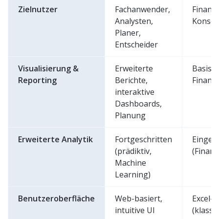
Zielnutzer
Fachanwender,
Finanzt
Analysten,
Konsol
Planer,
Entscheider
Visualisierung &
Erweiterte
Basisb
Reporting
Berichte,
Finanz
interaktive
Dashboards,
Planung
Erweiterte Analytik
Fortgeschritten
Einges
(prädiktiv,
(Finan
Machine
Learning)
Benutzeroberfläche
Web-basiert,
Excel-b
intuitive UI
(klass