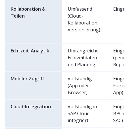
Kollaboration &
Umfassend
Einges
Teilen
(Cloud-
Kollaboration,
Versionierung)
Echtzeit-Analytik
Umfangreiche
Einges
Echtzeitdaten
(perio
und Planung
Repor
Mobiler Zugriff
Vollständig
Einges
(App oder
Fiori o
Browser)
App)
Cloud-Integration
Vollständig in
Eingesc
SAP Cloud
BPC em
integriert
SAC)