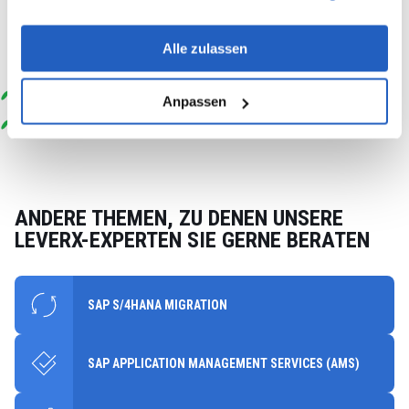
Leitung großer Transformationsprojekte. Sein umfassendes
Wissen und seine Erfahrung in den Bereichen Restrukturierung,
Transformation und Change Management bringt Herr Burza seit
Alle zulassen
2024 in seiner Rolle bei LeverX erfolgreich ein.
thomas.burza@leverx.com
Anpassen
LinkedIn
ANDERE THEMEN, ZU DENEN UNSERE
LEVERX-EXPERTEN SIE GERNE BERATEN
SAP S/4HANA MIGRATION
SAP APPLICATION MANAGEMENT SERVICES (AMS)