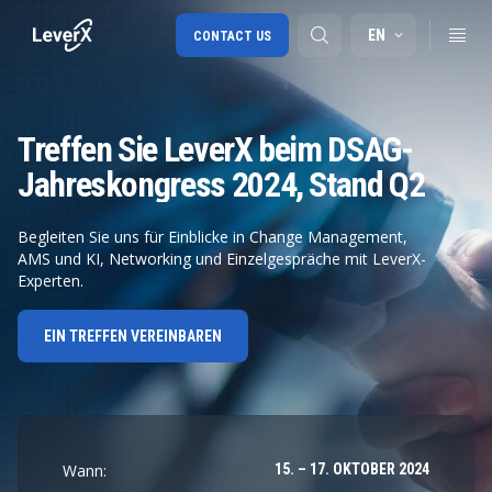
EN
CONTACT US
Treffen Sie LeverX beim DSAG-
SAP S/4HANA migration
Jahreskongress 2024, Stand Q2
RISE with SAP
SAP Ariba
Begleiten Sie uns für Einblicke in Change Management,
AMS und KI, Networking und Einzelgespräche mit LeverX-
Digital Supply Chain
Experten.
EIN TREFFEN VEREINBAREN
Wann:
15. – 17. OKTOBER 2024