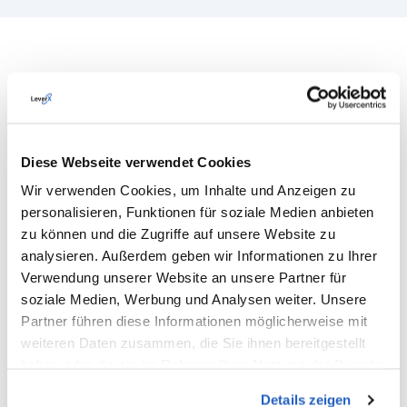
Vereinbaren Sie jetzt einen Termin mit
unserem Experten!
Diese Webseite verwendet Cookies
CONSULTING DIRECTOR FÜR STRATEGISCHE
BERATUNGSPRODUKTE BEI DER
Wir verwenden Cookies, um Inhalte und Anzeigen zu
UNTERNEHMENSBERATUNG LEVERX
personalisieren, Funktionen für soziale Medien anbieten
THOMAS BURZA
zu können und die Zugriffe auf unsere Website zu
analysieren. Außerdem geben wir Informationen zu Ihrer
Verwendung unserer Website an unsere Partner für
KONTAKTE
soziale Medien, Werbung und Analysen weiter. Unsere
Dipl.-Betriebswirt (FH) Thomas Burza ist Consulting Director für
Partner führen diese Informationen möglicherweise mit
strategische Beratungsprodukte bei der Unternehmensberatung
weiteren Daten zusammen, die Sie ihnen bereitgestellt
LeverX. Zuvor bekleidete Herr Burza CIO-Positionen in
international tätigen Unternehmen, wo er grundlegende
haben oder die sie im Rahmen Ihrer Nutzung der Dienste
Restrukturierungsmaßnahmen globaler IT-Organisationen
gesammelt haben.
durchführte. Dazu gehörten auch ERP-Einführungen und die
Details zeigen