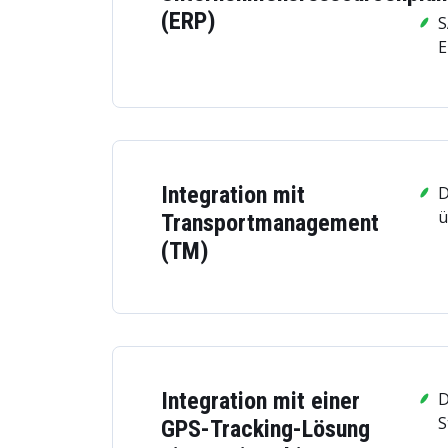
(ERP)
S
E
Integration mit
D
ü
Transportmanagement
(TM)
Integration mit einer
D
S
GPS-Tracking-Lösung