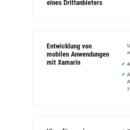
eines Drittanbieters
Entwicklung von
U
m
mobilen Anwendungen
mit Xamarin
A
A
A
z