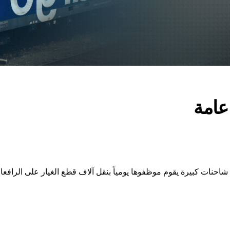
LeverX's
ي
SAP Integration Suite
S
SAP AI Core &
عامة
احنات كبيرة يقوم موظفوها يومياً بنقل آلاف قطع الغيار على الرافعا