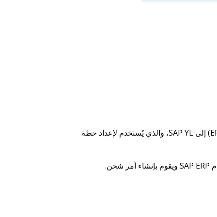
يتم إرسال البيانات المتعلقة بطلبات الشحن من نظام تخطيط موارد المؤسسات (ERP) إلى SAP YL، والذي يُستخدم لإعداد خطة