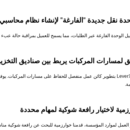
دة نقل جديدة "الفارغة" لإنشاء نظام محاسبي
يل الوحدة الفارغة عبر الطلبات، مما يسمح للعميل بمراقبة حالة عبء ا
يق لمسارات المركبات يربط بين صناديق التخزي
قامت فرق LeverX بتطوير كائن عمل منفصل للحفاظ على مسارات المركبا
ة.
رزمية لاختيار رافعة شوكية لمهام محددة
لعمل لموارد المؤسسة، قدمنا خوارزمية للبحث عن رافعة شوكية مناس