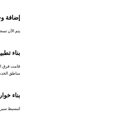
إضافة وح
يتم الآن تسج
بناء تطب
مناطق الخدم
بناء خوا
لتبسيط سير ا