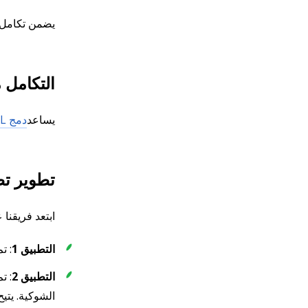
يضمن تكامل SAP YL مع SAP TM تحميل وتفريغ الشاحنات في الوقت المناسب باستخدام عدة منحدرات ضمن طلب شح
التكامل مع ح
يساعد
دمج SAP YL مع حل الطرف الثالث الخاص بالعميل
تطوير تطب
ابتعد فريقنا عن تطبيقات SAP Fiori التقليدية وطور
التطبيق 1
: ت
التطبيق 2
: ت
الشوكية. يتيح