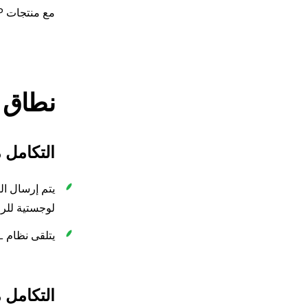
مع منتجات SAP الأخرى وبرامج الطرف الثالث.
نطاق 
التكامل م
لوجستية للرا
يتلقى نظام SAP YL إشعارًا في الوقت الفعلي بمستند البيان الذي تم إنشاؤه في نظام SAP ERP ويقوم بإنشاء أمر شحن.
التكامل مع