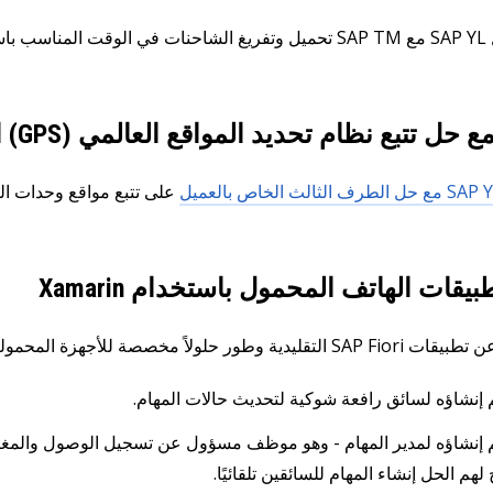
ن واحد.
ل تتبع نظام تحديد المواقع العالمي (GPS) التابع لجهة خارجية
على تتبع مواقع وحدات ال
يقات الهاتف المحمول باستخدام Xamarin
 حلولاً مخصصة للأجهزة المحمولة باستخدام Xamarin.
م إنشاؤه لسائق رافعة شوكية لتحديث حالات المهام.
م إنشاؤه لمدير المهام - وهو موظف مسؤول عن تسجيل الوصول والمغاد
 لهم الحل إنشاء المهام للسائقين تلقائيًا.