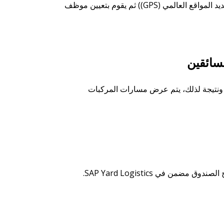
توفر السائقين وعبء العمل والموقع في الوقت الفعلي (بسبب التكامل مع نظام تحديد المواقع العالمي (GPS)) ثم يقوم بتعيين موظف
سائقين
. ونتيجة لذلك، يتم عرض مسارات المركبات