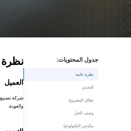
 Fiori Services
انات والتحليلات
الذكاء الاصطناع
ة الاستدامة
AP AI Services
 AI Launchpad
نظرة 
جدول المحتويات:
نظرة عامة
العميل
التحدي
شركة تصنيع ش
نطاق المشروع
والعودة.
وصف الحل
مكدس التكنولوجيا