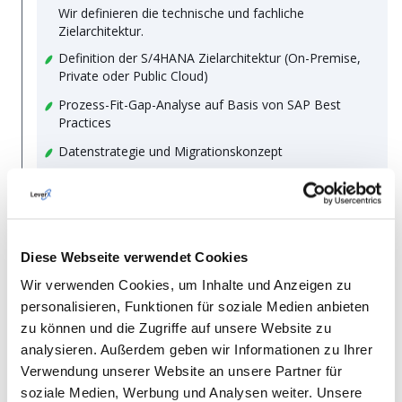
Wir definieren die technische und fachliche
Zielarchitektur.
Definition der S/4HANA Zielarchitektur (On-Premise,
Private oder Public Cloud)
Prozess-Fit-Gap-Analyse auf Basis von SAP Best
Practices
Datenstrategie und Migrationskonzept
Integrations- und Schnittstellendesign
Ergebnis:
Abgestimmtes Migrations- und
Implementierungskonzept.
Diese Webseite verwendet Cookies
Wir verwenden Cookies, um Inhalte und Anzeigen zu
personalisieren, Funktionen für soziale Medien anbieten
3
zu können und die Zugriffe auf unsere Website zu
analysieren. Außerdem geben wir Informationen zu Ihrer
Realize – Umsetzung & Migration
Verwendung unserer Website an unsere Partner für
(SAP Activate: Realize)
soziale Medien, Werbung und Analysen weiter. Unsere