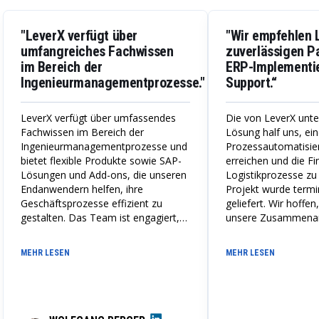
"LeverX verfügt über
"Wir empfehlen 
umfangreiches Fachwissen
zuverlässigen Pa
im Bereich der
ERP-Implementi
Ingenieurmanagementprozesse."
Support.“
LeverX verfügt über umfassendes
Die von LeverX unte
Fachwissen im Bereich der
Lösung half uns, ei
Ingenieurmanagementprozesse und
Prozessautomatisie
bietet flexible Produkte sowie SAP-
erreichen und die F
Lösungen und Add-ons, die unseren
Logistikprozesse zu
Endanwendern helfen, ihre
Projekt wurde termi
Geschäftsprozesse effizient zu
geliefert. Wir hoffen
gestalten. Das Team ist engagiert,
unsere Zusammenarb
stets die passende Lösung zu
bewährten Partnersc
liefern, arbeitet eng mit uns
Wir empfehlen Lever
MEHR LESEN
MEHR LESEN
zusammen, um unsere Bedürfnisse
zuverlässigen Partne
zu verstehen, und schlägt Lösungen
Implementierung un
vor, die unseren Anforderungen
gerecht werden.