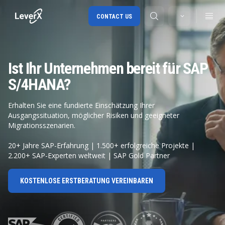
CONTACT US
Ist Ihr Unternehmen bereit für SAP
SAP S/4HANA migration
S/4HANA?
RISE with SAP
Erhalten Sie eine fundierte Einschätzung Ihrer
SAP Ariba
Ausgangssituation, möglicher Risiken und geeigneter
Digital Supply Chain
Migrationsszenarien.
20+ Jahre SAP-Erfahrung | 1.500+ erfolgreiche Projekte |
2.200+ SAP-Experten weltweit | SAP Gold Partner
KOSTENLOSE ERSTBERATUNG VEREINBAREN