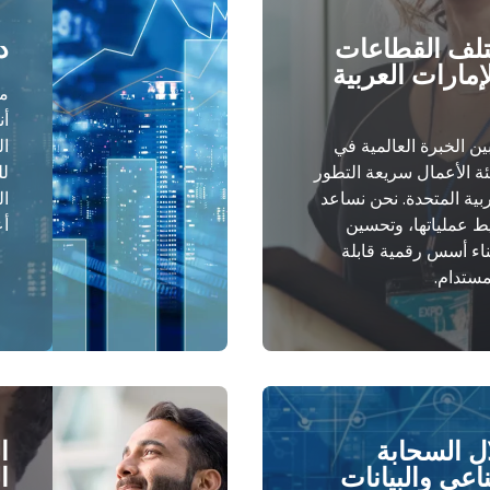
تلف القطاعات
د
إمارات العربية
مع
أن
مع شركة LeverX بين الخبرة العالمية في
ال
ها لبيئة الأعمال سريعة التطور
بية المتحدة. نحن نساعد
ال
 عملياتها، وتحسين
أع
بناء أسس رقمية قابلة
مستدام.
ال السحابة
اعي والبيانات
ا