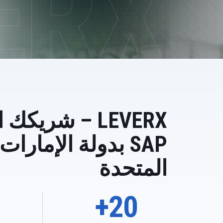
 Fiori Services
انات والتحليلات
الذكاء الاصطناع
ة الاستدامة
AP AI Services
 AI Launchpad
LEVERX – شريك
SAP بدولة الإمارات
المتحدة
20+