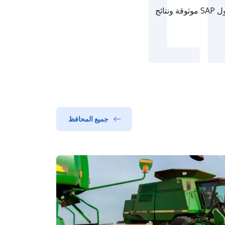
L
تتمتع شركة LeverX بمعدل رضا عملاء يزيد عن 95% على مستوى العالم، وتشتهر بتقديم حلول SAP موثوقة ونتائج
جميع المحافظ