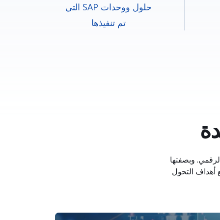
حلول ووحدات SAP التي
تم تنفيذها
دة
الرقمي. وبصفتها
ا التكنولوجية مع أهداف التحول