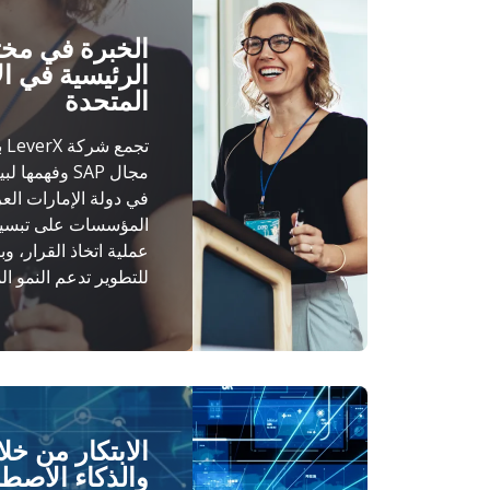
الخبرة في مخ
الرئيسية في ال
المتحدة
تج
مجال SAP وفهم
في دولة الإمارات العر
المؤسسات على تبسيط
عملية اتخاذ القرار، و
للتطوير تدعم النمو ال
الابتكار من خل
والذكاء الاصطن