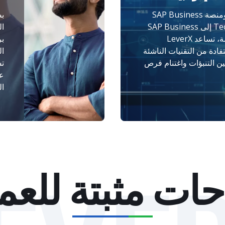
من SAP S/4HANA ومنصة SAP Business
Technology Platform إلى SAP Business
AI والتحليلات المتقدمة، تساعد LeverX
دة من التقنيات الناشئة
ال
ين التنبؤات واغتنام فرص
تس
عل
ال
حات مثبتة للعمل