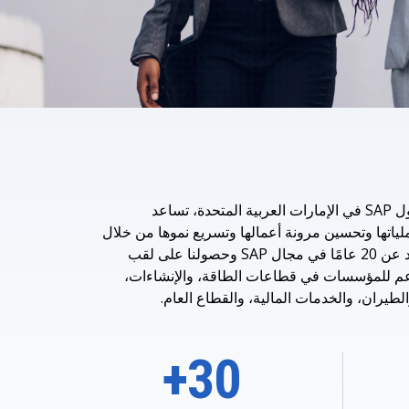
بصفتها شريكًا متمرسًا في تنفيذ حلول SAP في الإمارات العربية المتحدة، تساعد
عملياتها وتحسين مرونة أعمالها وتسريع نموها من خلال
حلول SAP الذكية. وبفضل خبرة تزيد عن 20 عامًا في مجال SAP وحصولنا على لقب
ي» لـ SAP، نقدم الدعم للمؤسسات في قطاعات الطاقة، والإنشاءات،
لطيران، والخدمات المالية، والقطاع العام.
30+