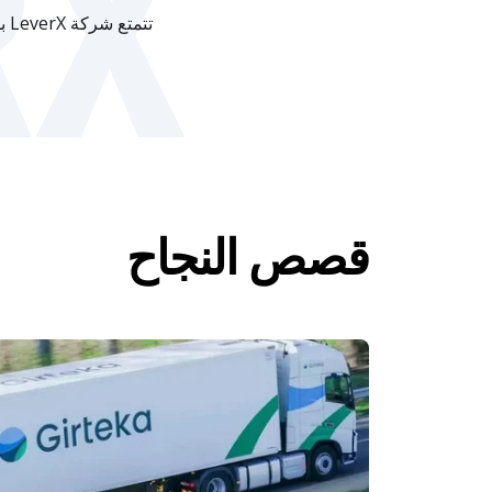
RX
قصص النجاح