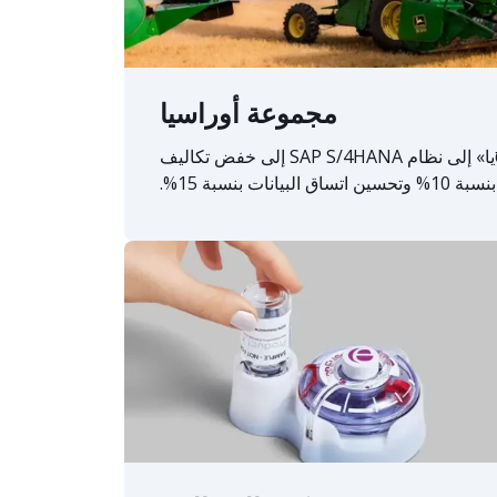
مجموعة أوراسيا
أدى انتقال مجموعة «يورאסيا» إلى نظام SAP S/4HANA إلى خفض تكاليف
لبيانات بنسبة 15%.