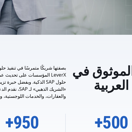
LeverX's
ي
SAP Integration Suite
S
SAP AI Core &
ك الموثوق في
LeverX المؤسسات على تحديث 
 العربية
«الشريك الذهب
والعقارات، والخدمات اللوجستية، وا
950+
500+