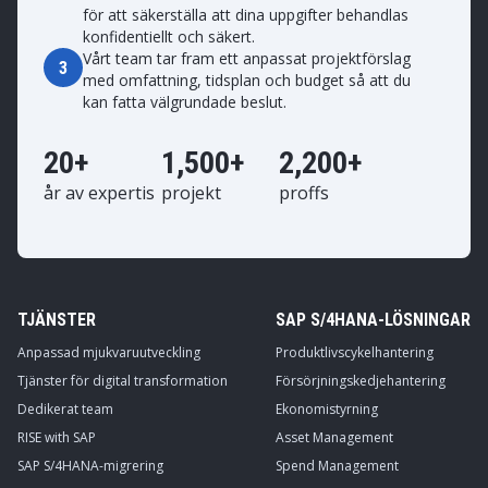
för att säkerställa att dina uppgifter behandlas
konfidentiellt och säkert.
Vårt team tar fram ett anpassat projektförslag
3
med omfattning, tidsplan och budget så att du
kan fatta välgrundade beslut.
20+
1,500+
2,200+
år av expertis
projekt
proffs
TJÄNSTER
SAP S/4HANA-LÖSNINGAR
Anpassad mjukvaruutveckling
Produktlivscykelhantering
Tjänster för digital transformation
Försörjningskedjehantering
Dedikerat team
Ekonomistyrning
RISE with SAP
Asset Management
SAP S/4HANA-migrering
Spend Management