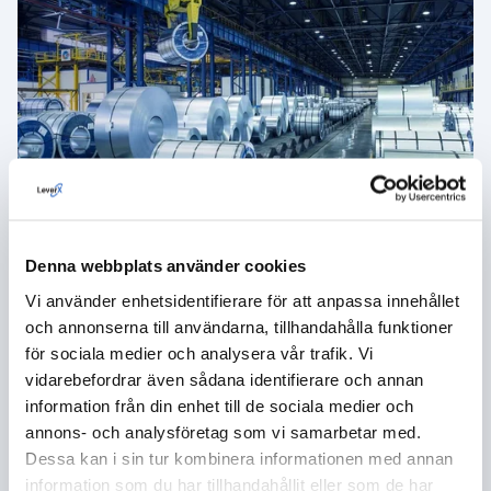
Risk Management Software Development
for a Large Metal and Mining Company
Denna webbplats använder cookies
LeverX took part in the development of a risk
Vi använder enhetsidentifierare för att anpassa innehållet
management solution that would enhance the client’s
och annonserna till användarna, tillhandahålla funktioner
existing system and drive better, more accurate results
för sociala medier och analysera vår trafik. Vi
to the business.
vidarebefordrar även sådana identifierare och annan
information från din enhet till de sociala medier och
annons- och analysföretag som vi samarbetar med.
Dessa kan i sin tur kombinera informationen med annan
information som du har tillhandahållit eller som de har