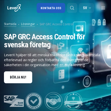
SV
KONTAKTA OSS
Startsida
Lösningar
SAP GRC Access Control
SAP-konsulttjänster
SAP GRC Access Control för
svenska företag
SAP Ariba
SAP EWM
LeverX hjälper till att minska risken för bedrägeri, säkerställa
efterlevnad av regler och förbättra den övergripande
säkerheten i din organisation med en enda lösning.
BÖRJA NU!