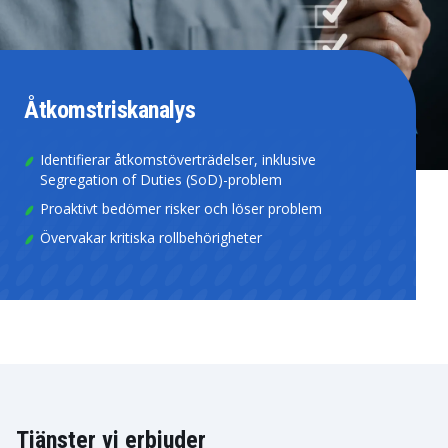
Åtkomstriskanalys
Identifierar åtkomstöverträdelser, inklusive
Segregation of Duties (SoD)-problem
Proaktivt bedömer risker och löser problem
Övervakar kritiska rollbehörigheter
Tjänster vi erbjuder