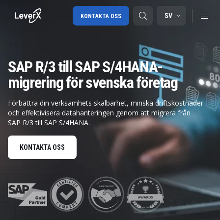
SV
KONTAKTA OSS
SAP R/3 till SAP S/4HANA-
SAP-konsulttjänster
migrering för svenska företag
SAP Ariba
Förbättra din verksamhets skalbarhet, minska driftskostnader
SAP EWM
och effektivisera datahanteringen genom att migrera från
SAP R/3 till SAP S/4HANA.
KONTAKTA OSS