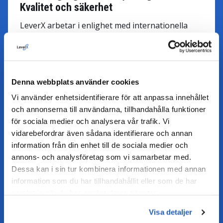
Kvalitet och säkerhet
LeverX arbetar i enlighet med internationella
standarder som ISO 9001, ISO 27001, ISO 22301
och ISO 55001, vilket säkerställer tillförlitlighet
och kvalitet i varje projekt.
Flexibilitet
Denna webbplats använder cookies
Vårt team är tillgängligt 24/7, vilket gör att vi
Vi använder enhetsidentifierare för att anpassa innehållet
snabbt kan starta projekt, upprätthålla
och annonserna till användarna, tillhandahålla funktioner
transparens i processen och anpassa varje
för sociala medier och analysera vår trafik. Vi
utvecklingsfas för att uppfylla dina specifika
vidarebefordrar även sådana identifierare och annan
krav.
information från din enhet till de sociala medier och
annons- och analysföretag som vi samarbetar med.
Dessa kan i sin tur kombinera informationen med annan
information som du har tillhandahållit eller som de har
samlat in när du har använt deras tjänster.
SAP R/3 till SAP S/4HANA migrationssteg
Visa detaljer