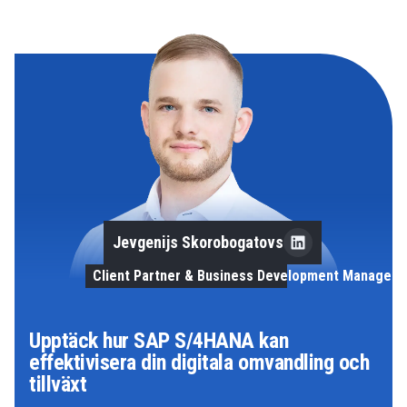
Jevgenijs Skorobogatovs
Client Partner & Business Development Manager
Upptäck hur SAP S/4HANA kan
effektivisera din digitala omvandling och
tillväxt