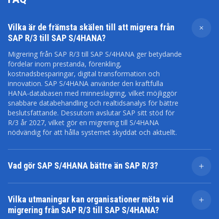
Vilka är de främsta skälen till att migrera från
SAP R/3 till SAP S/4HANA?
Migrering från SAP R/3 till SAP S/4HANA ger betydande
fördelar inom prestanda, förenkling,
kostnadsbesparingar, digital transformation och
innovation. SAP S/4HANA använder den kraftfulla
HANA-databasen med minneslagring, vilket möjliggör
snabbare databehandling och realtidsanalys för bättre
beslutsfattande. Dessutom avslutar SAP sitt stöd för
R/3 år 2027, vilket gör en migrering till S/4HANA
nödvändig för att hålla systemet skyddat och aktuellt.
Vad gör SAP S/4HANA bättre än SAP R/3?
SAP S/4HANA erbjuder stora fördelar jämfört med SAP
R/3. Till skillnad från SAP R/3, som använder äldre och
Vilka utmaningar kan organisationer möta vid
långsammare relationsdatabaser, möjliggör S/4HANA
migrering från SAP R/3 till SAP S/4HANA?
minnesarkitektur beslutsfattande i realtid och