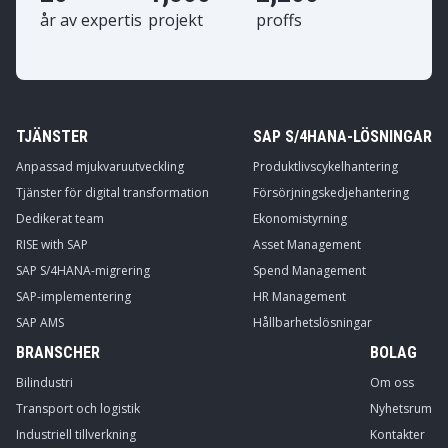
år av expertis
projekt
proffs
TJÄNSTER
SAP S/4HANA-LÖSNINGAR
Anpassad mjukvaruutveckling
Produktlivscykelhantering
Tjänster för digital transformation
Försörjningskedjehantering
Dedikerat team
Ekonomistyrning
RISE with SAP
Asset Management
SAP S/4HANA-migrering
Spend Management
SAP-implementering
HR Management
SAP AMS
Hållbarhetslösningar
BRANSCHER
BOLAG
Bilindustri
Om oss
Transport och logistik
Nyhetsrum
Industriell tillverkning
Kontakter