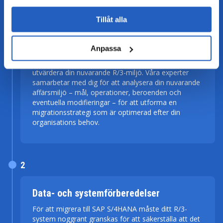
1
Tillåt alla
Estimering och planering
Anpassa
Innan själva migreringen från SAP R/3 till SAP
S/4HANA påbörjas är det viktigt att noggrant
utvärdera din nuvarande R/3-miljö. Våra experter
samarbetar med dig för att analysera din nuvarande
affärsmiljö – mål, operationer, beroenden och
eventuella modifieringar – för att utforma en
migrationsstrategi som är optimerad efter din
organisations behov.
2
Data- och systemförberedelser
För att migrera till SAP S/4HANA måste ditt R/3-
system noggrant granskas för att säkerställa att det