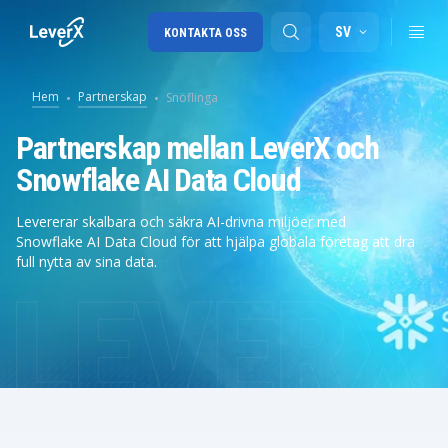
SV
KONTAKTA OSS
Hem
Partnerskap
Snöflinga
SAP-konsulttjänster
Partnerskap mellan LeverX och
Snowflake AI Data Cloud
SAP Ariba
SAP EWM
Levererar skalbara och säkra AI-drivna miljöer med
Snowflake AI Data Cloud för att hjälpa globala företag att dra
full nytta av sina data.