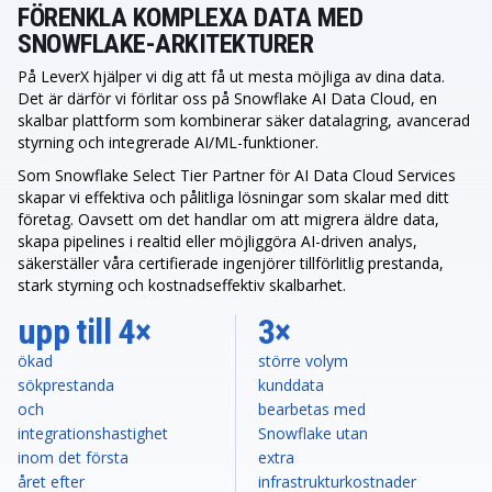
FÖRENKLA KOMPLEXA DATA MED
SNOWFLAKE-ARKITEKTURER
På LeverX hjälper vi dig att få ut mesta möjliga av dina data.
Det är därför vi förlitar oss på Snowflake AI Data Cloud, en
skalbar plattform som kombinerar säker datalagring, avancerad
styrning och integrerade AI/ML-funktioner.
Som Snowflake Select Tier Partner för AI Data Cloud Services
skapar vi effektiva och pålitliga lösningar som skalar med ditt
företag. Oavsett om det handlar om att migrera äldre data,
skapa pipelines i realtid eller möjliggöra AI-driven analys,
säkerställer våra certifierade ingenjörer tillförlitlig prestanda,
stark styrning och kostnadseffektiv skalbarhet.
upp till 4×
3×
ökad
större volym
sökprestanda
kunddata
och
bearbetas med
integrationshastighet
Snowflake utan
inom det första
extra
året efter
infrastrukturkostnader