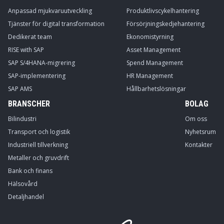
Anpassad mjukvaruutveckling
Produktlivscykelhantering
Tjänster för digital transformation
Försörjningskedjehantering
Dedikerat team
Ekonomistyrning
RISE with SAP
Asset Management
SAP S/4HANA-migrering
Spend Management
SAP-implementering
HR Management
SAP AMS
Hållbarhetslösningar
BRANSCHER
BOLAG
Bilindustri
Om oss
Transport och logistik
Nyhetsrum
Industriell tillverkning
Kontakter
Metaller och gruvdrift
Bank och finans
Hälsovård
Detaljhandel