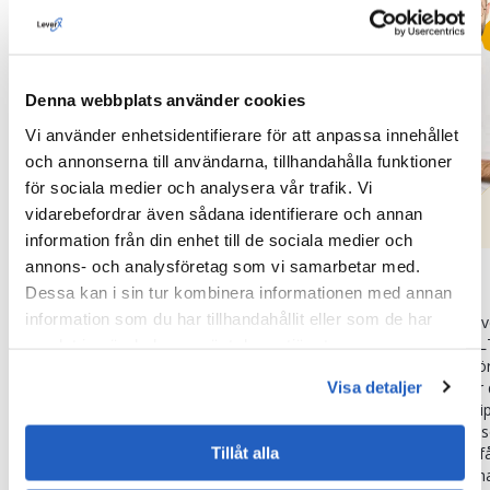
Denna webbplats använder cookies
Vi använder enhetsidentifierare för att anpassa innehållet
och annonserna till användarna, tillhandahålla funktioner
för sociala medier och analysera vår trafik. Vi
vidarebefordrar även sådana identifierare och annan
information från din enhet till de sociala medier och
annons- och analysföretag som vi samarbetar med.
Dataarkitekter
Dataingenjörer
Dessa kan i sin tur kombinera informationen med annan
information som du har tillhandahållit eller som de har
Experter på att utforma skalbara,
Specialister på att ut
molnbaserade dataplattformar som
automatisera ETL/EL
samlat in när du har använt deras tjänster.
säkerställer att din Snowflake-miljö
levererar färska, tillfö
fungerar optimalt och utvecklas i takt
Visa detaljer
realtid. De optimerar
med dina affärsbehov. De skapar
med hjälp av Snowpi
arkitektoniska ritningar som följer
Tasks för att stödja 
bästa praxis inom datanät, lakehouse
datainmatning, datafå
Tillåt alla
och frikopplade bearbetningsmönster.
ändringar och schema