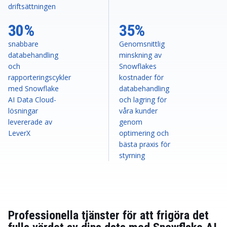
driftsättningen
30%
35%
snabbare
Genomsnittlig
databehandling
minskning av
och
Snowflakes
rapporteringscykler
kostnader för
med Snowflake
databehandling
AI Data Cloud-
och lagring för
lösningar
våra kunder
levererade av
genom
LeverX
optimering och
bästa praxis för
styrning
Professionella tjänster för att frigöra det