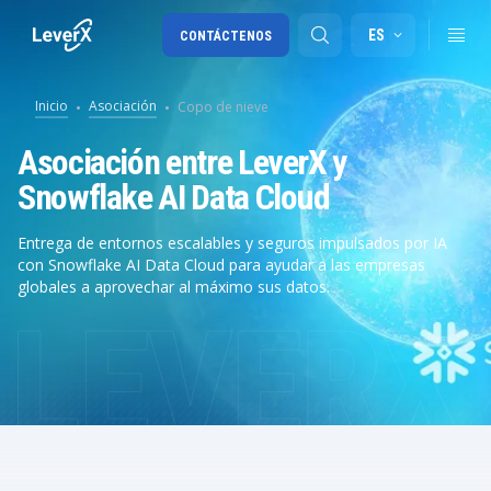
ES
CONTÁCTENOS
Inicio
Asociación
Copo de nieve
Migración a SAP S/4HANA
Asociación entre LeverX y
Snowflake AI Data Cloud
RISE with SAP
SAP Ariba
Entrega de entornos escalables y seguros impulsados por IA
con Snowflake AI Data Cloud para ayudar a las empresas
Cadena de Suministro Digital
globales a aprovechar al máximo sus datos.