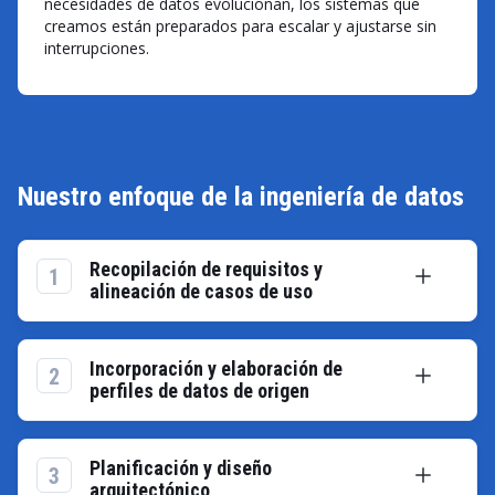
necesidades de datos evolucionan, los sistemas que
creamos están preparados para escalar y ajustarse sin
interrupciones.
Nuestro enfoque de la ingeniería de datos
Recopilación de requisitos y
1
alineación de casos de uso
Colaboramos con las partes interesadas para
aclarar los objetivos empresariales, las
Incorporación y elaboración de
2
necesidades de cumplimiento y las expectativas
perfiles de datos de origen
sobre los datos. A continuación, traducimos la
Identificamos y conectamos fuentes de datos
información en especificaciones prácticas, como
externas e internas. A continuación, perfilamos los
acuerdos de nivel de servicio, indicadores clave de
Planificación y diseño
3
formatos de datos, la calidad, el volumen y las
arquitectónico
rendimiento y políticas de acceso.