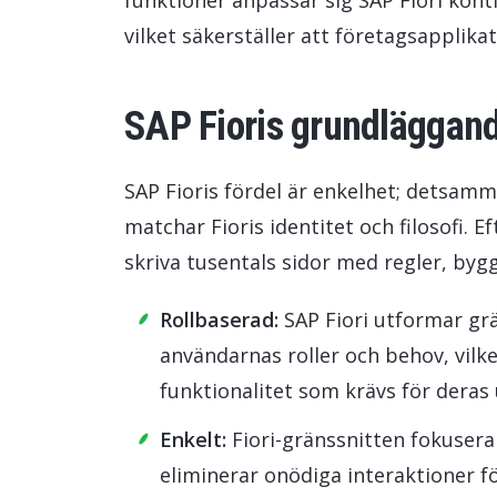
funktioner anpassar sig SAP Fiori kont
vilket säkerställer att företagsapplikati
SAP Fioris grundläggand
SAP Fioris fördel är enkelhet; detsam
matchar Fioris identitet och filosofi. 
skriva tusentals sidor med regler, bygg
Rollbaserad:
SAP Fiori utformar grä
användarnas roller och behov, vilke
funktionalitet som krävs för deras 
Enkelt:
Fiori-gränssnitten fokuser
eliminerar onödiga interaktioner 