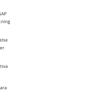
SAP
tning
else
ler
tiva
bara