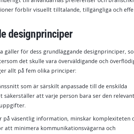
inuerligt till användarnas preferenser och branschkr
oner förblir visuellt tilltalande, tillgängliga och effe
e designprinciper
ma gäller för dess grundläggande designprinciper, s
Eftersom det skulle vara överväldigande och överflödi
er allt på fem olika principer:
nssnitt som är särskilt anpassade till de enskilda
t säkerställer att varje person bara ser den relevan
uppgifter.
ar på väsentlig information, minskar komplexiteten 
för att minimera kommunikationsvägarna och