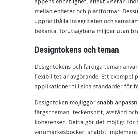
appens enhetlighet, effektiviserar und
mellan enheter och plattformar. Dessu
upprätthålla integriteten och samstä
bekanta, förutsägbara miljöer utan br
Designtokens och teman
Designtokens och färdiga teman använ
flexibilitet är avgörande. Ett exempel 
applikationer till sina standarder för f
Designtoken möjliggör
snabb anpassni
färgscheman, teckensnitt, avstånd och 
koherensen. Detta gör det möjligt för o
varumärkesböcker, snabbt implemente