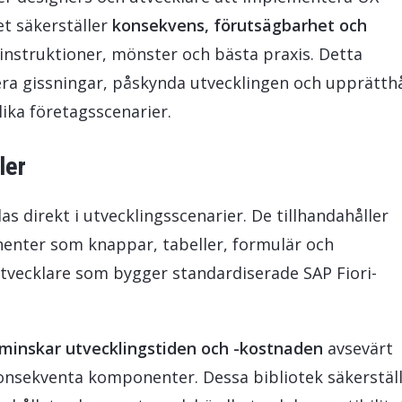
et säkerställer
konsekvens, förutsägbarhet och
nstruktioner, mönster och bästa praxis. Detta
mera gissningar, påskynda utvecklingen och upprätthå
lika företagsscenarier.
ler
s direkt i utvecklingsscenarier. De tillhandahåller
nter som knappar, tabeller, formulär och
utvecklare som bygger standardiserade SAP Fiori-
minskar utvecklingstiden och -kostnaden
avsevärt
nsekventa komponenter. Dessa bibliotek säkerstäl