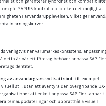
erhållet och garanterar lyhördhet och kompatibilite
tom gör SAPUI5-kontrollbiblioteken det möjligt att
mmigheten i användarupplevelsen, vilket ger använd
anta inlärningskurvor.
ds vanligtvis när varumärkeskonsistens, anpassnin
på detta är när ett företag behöver anpassa SAP Fior
öretagsidentitet.
ng av användargränssnittsattribut
, till exempel
visuell stil, utan att äventyra den övergripande UX-
rganisationer att enkelt anpassa SAP Fiori-appar til
ra temauppdateringar och upprätthålla visuell