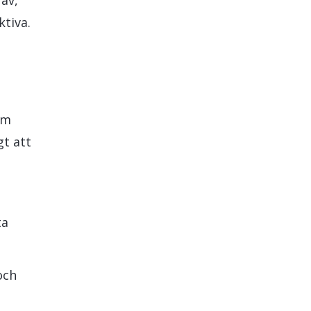
av,
ktiva.
om
gt att
ta
och