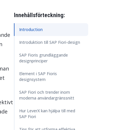
ore & AI Launchpad
Innehållsförteckning:
Introduction
rande
Introduktion till SAP Fiori-design
n
SAP Fioris grundläggande
designprinciper
 man
Element i SAP Fioris
et
designsystem
SAP Fiori och trender inom
moderna användargränssnitt
ektivt
tade
Hur LeverX kan hjälpa till med
SAP Fiori
Tips för att utforma effektiva