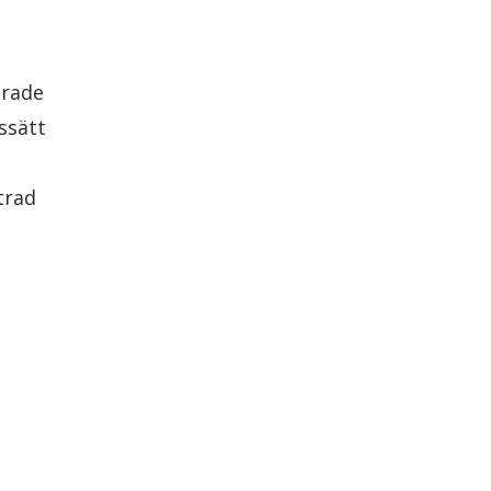
erade
ssätt
trad