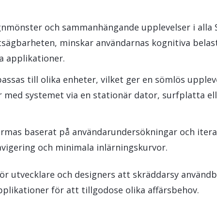
ignmönster och sammanhängande upplevelser i alla 
utsägbarheten, minskar användarnas kognitiva belas
a applikationer.
assas till olika enheter, vilket ger en sömlös upplev
med systemet via en stationär dator, surfplatta el
rmas baserat på användarundersökningar och itera
navigering och minimala inlärningskurvor.
för utvecklare och designers att skräddarsy använd
likationer för att tillgodose olika affärsbehov.