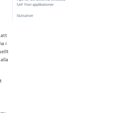
SAP Fiori-applikationer
Slutsatser
 att
a i
ellt
alla
t