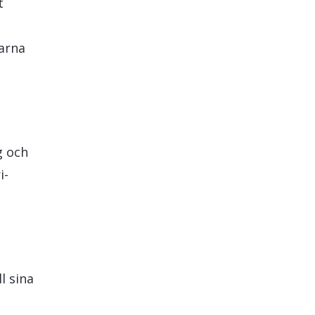
t
arna
g och
i-
l sina