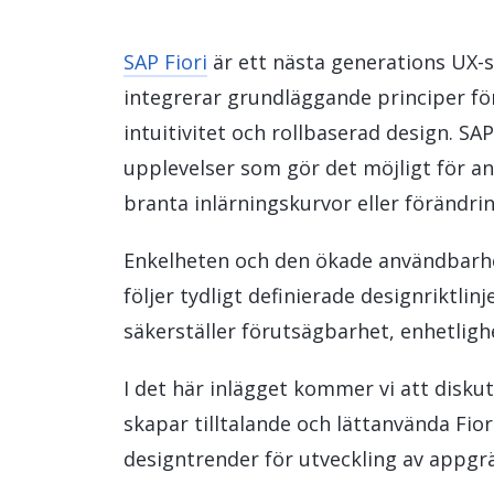
HR Management
Data och analys
SAP Fiori
är ett nästa generations UX-
integrerar grundläggande principer f
Hållbarhetslösningar
intuitivitet och rollbaserad design. SA
Trygghet och tillit
upplevelser som gör det möjligt för a
branta inlärningskurvor eller förändr
Enkelheten och den ökade användbarhet
följer tydligt definierade designriktlin
säkerställer förutsägbarhet, enhetlig
I det här inlägget kommer vi att diskut
skapar tilltalande och lättanvända Fio
designtrender för utveckling av appgrä