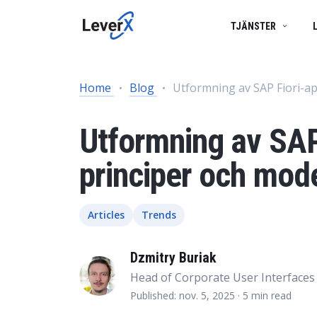
TJÄNSTER
SAP-TJÄNSTER
BUSINESS TECHNOLOGY PLATFORM
FRAMGÅNGSBERÄTTELSER
Home
Blog
Utformning av SAP Fiori-ap
SAP-konsulttjän
APPLIKATIONSTJÄNSTER
SAP S/4HANA-LÖSNINGAR
PRODUKTER
SAP Ariba
Utformning av SAP 
SAP EWM
Produktlivscykelhantering
SAP I MOLNET
principer och mod
Försörjningskedjehantering
ARTIFICIELL INTELLIGENS (AI)
Spend Management
Articles
Trends
Ekonomistyrning
Dzmitry Buriak
Marknadsföring och försäljning
Head of Corporate User Interface
Asset Management
Published: nov. 5, 2025
· 5 min read