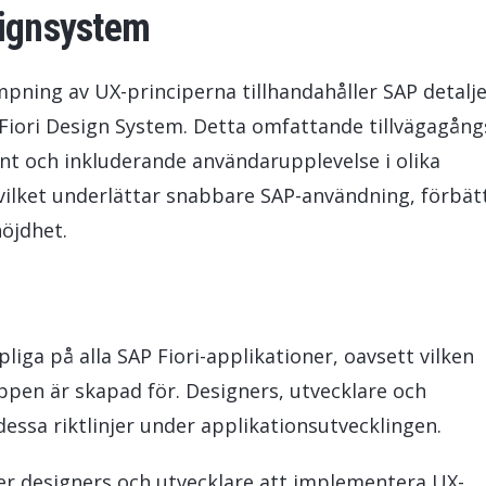
signsystem
ämpning av UX-principerna tillhandahåller SAP detalj
P Fiori Design System. Detta omfattande tillvägagång
ent och inkluderande användarupplevelse i olika
vilket underlättar snabbare SAP-användning, förbät
nöjdhet.
mpliga på alla SAP Fiori-applikationer, oavsett vilken
ppen är skapad för. Designers, utvecklare och
essa riktlinjer under applikationsutvecklingen.
per designers och utvecklare att implementera UX-