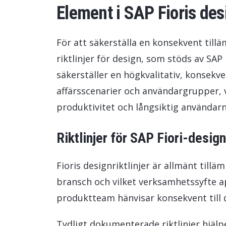
Element i SAP Fioris de
För att säkerställa en konsekvent till
riktlinjer för design, som stöds av SA
säkerställer en högkvalitativ, konsekv
affärsscenarier och användargrupper, 
produktivitet och långsiktig användar
Riktlinjer för SAP Fiori-design
Fioris designriktlinjer är allmänt tillä
bransch och vilket verksamhetssyfte a
produktteam hänvisar konsekvent till d
Tydligt dokumenterade riktlinjer hjäl