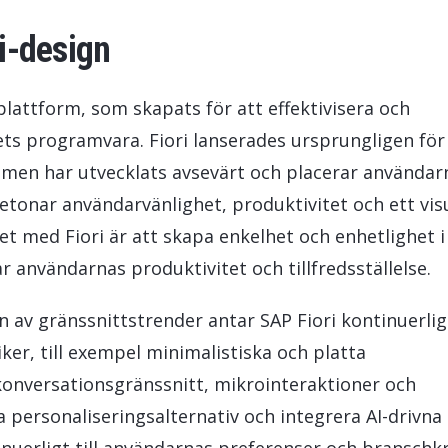
ri-design
plattform, som skapats för att effektivisera och
ts programvara. Fiori lanserades ursprungligen för
, men har utvecklats avsevärt och placerar användarn
onar användarvänlighet, produktivitet och ett visu
et med Fiori är att skapa enkelhet och enhetlighet i 
ar användarnas produktivitet och tillfredsställelse.
gen av gränssnittstrender antar SAP Fiori kontinuerlig
er, till exempel minimalistiska och platta
 konversationsgränssnitt, mikrointeraktioner och
personaliseringsalternativ och integrera AI-drivna