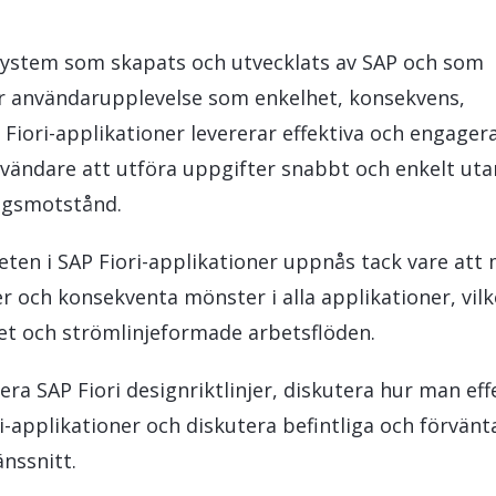
LeverX' Fiori-tjänster
INTEGRATION
SAP AI C
system som skapats och utvecklats av SAP och som
SAP Integration Suite
ör användarupplevelse som enkelhet, konsekvens,
P Fiori-applikationer levererar effektiva och engage
nvändare att utföra uppgifter snabbt och enkelt uta
ingsmotstånd.
en i SAP Fiori-applikationer uppnås tack vare att
jer och konsekventa mönster i alla applikationer, vilk
het och strömlinjeformade arbetsflöden.
era SAP Fiori designriktlinjer, diskutera hur man eff
ri-applikationer och diskutera befintliga och förvän
nssnitt.